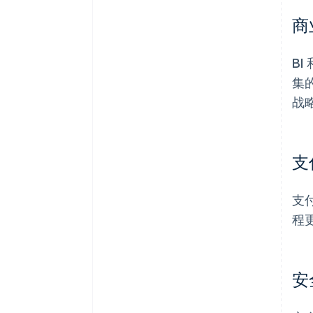
商
B
集
战
支
支
程
安