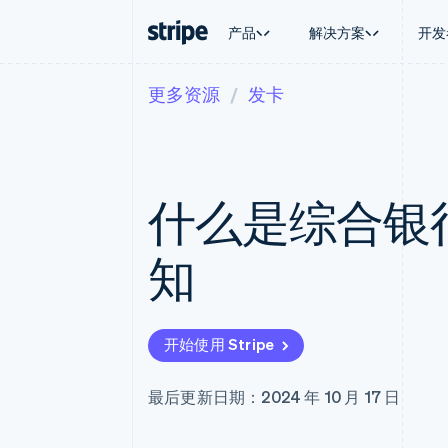
产品
解决方案
开发
更多资源
发卡
按企业阶段
文档
学习
按应用场
支持
支付
营收
大型企业
Stripe 文档
博客
智能体
获取支
Payments
Billing
初创企业
API 参考文档
客户案例
加密货
托管支
在线支付
经常性收入
库与 SDK
指南
电子商
专业服
Managed Payments
Metronome
Stripe Apps
什么是综合银
嵌入式
备案商家解决方案
按用量计费
财务自
Payment links
Subscriptions
全球化
无代码支付
订阅管理
应用内
知
Checkout
Invoicing
交易市
预构建支付界面
一次性或定期账单
资金管
Elements
Tax
平台
灵活的 UI 组件
销售税和增值税自动
SaaS
Payment methods
Revenue Recogniti
开始使用 Stripe
接入 125+ 种支付方式
会计自动化
Terminal
Stripe Sigma
线下支付
自定义报告
最后更新日期：2024 年 10 月 17 日
Authorization Boost
Data Pipeline
支付成功率优化
数据同步
Link