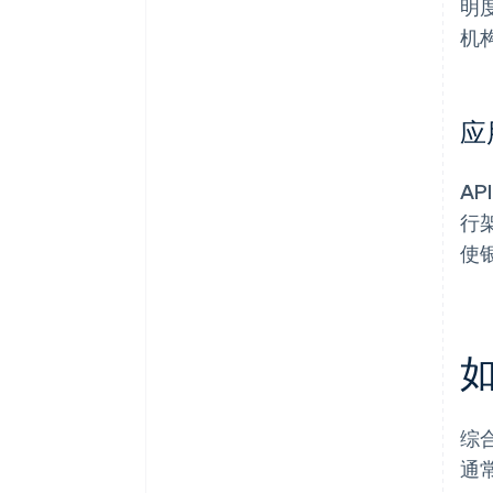
明
机
应
A
行
使
综
通