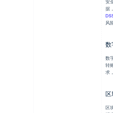
安
据
DS
风
数
数
转
求
区
区