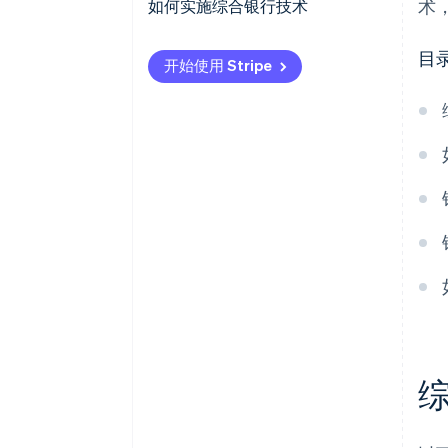
支付网关和处理解决方案
术
实时数据和洞察
旧版系统兼容性
如何实施综合银行技术
安全与合规系统
交叉销售和追加销售机会
数据孤岛和不一致的数据
评估与规划
目
开始使用 Stripe
数字和手机银行平台
法规遵从性和报告
变更管理和用户采用
系统选型与设计
区块链和分布式账本技术 (DLT)
客户体验
成本和资源限制
实施和测试
应用程序编程接口 (API)
运营效率
安全与风险管理
部署
合规
持续维护和改进
风险管理
灵活性和市场拓展
创新与竞争优势