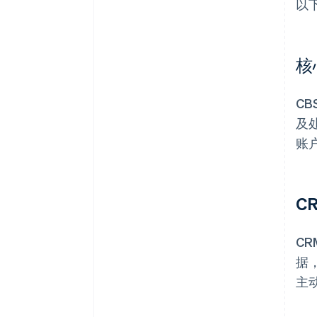
以
核
C
及
账
C
C
据
主