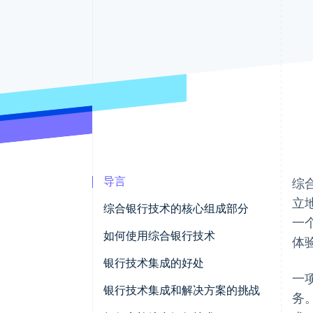
加速结账
Financial Connections
关联金融账户数据
导言
综
立
综合银行技术的核心组成部分
一
核心银行系统 (CBS)
如何使用综合银行技术
体
CRM
银行技术集成的好处
一
商业智能 (BI) 和分析
全渠道体验
银行技术集成和解决方案的挑战
务