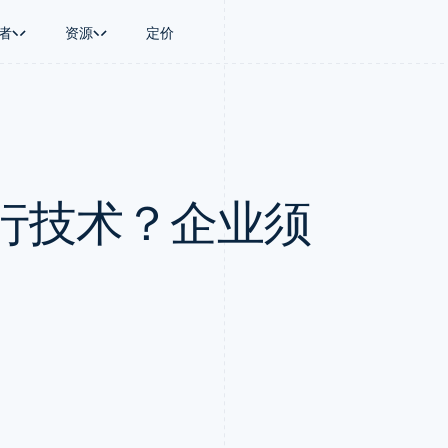
者
资源
定价
景
指南
按行业
公司
资金管理
平台和交易市
商务
持
接受线上付款
AI 企业
产品路线图
Treasury
Connect
币
持方案
实施预置结账流程
创作者经济
Sessions 年度大会
企业财务
平台支付
务
务
构建平台或交易市场
游戏
招聘
Global Payouts
Capital 平台
行技术？企业须
金融
管理订阅
酒店、旅游与休闲
资讯中心
向第三方打款
客户融资
动化
提供按用量计费
保险
Stripe Press
Capital
Treasury 平
企业
发行稳定币支持的支付卡
媒体与娱乐
企业融资
嵌入式金融服
支付
通过智能体配置和管理服务
非营利组织
Crypto
Issuing
场
专业服务
钱包、稳定币发行和发卡基础设
实体卡和虚拟
理
公共部门
施
零售
化
Crypto Onramp
on
可嵌入的加密货币购买