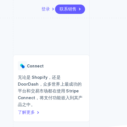
登录
联系销售
资源
生态系统
联系
场
更多
应用集成
合作伙伴
联系销售
Product roadmap
代码示例
Stripe App Marketplace
成为合作伙伴
了解未来规划
开发者博客
版
API 状态
Radar
欺诈防范
台版
Connect
务
Atlas
初创企业注册
无论是 Shopify，还是
卡
DoorDash，众多世界上最成功的
Climate
碳移除
平台和交易市场都在使用 Stripe
Connect，将支付功能嵌入到其产
Identity
在线身份验证
品之中。
了解更多