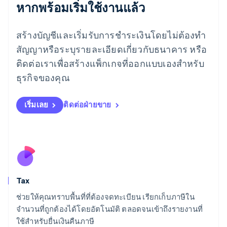
หากพร้อมเริ่มใช้งานแล้ว
เยอรมนี
Deutsch
English
โรมาเนีย
สร้างบัญชีและเริ่มรับการชำระเงินโดยไม่ต้องทำ
English
สัญญาหรือระบุรายละเอียดเกี่ยวกับธนาคาร หรือ
ลักเซมเบิร์ก
ติดต่อเราเพื่อสร้างแพ็กเกจที่ออกแบบเองสำหรับ
Français
Deutsch
English
ลัตเวีย
ธุรกิจของคุณ
English
ลิกเตนสไตน์
Deutsch
English
เริ่มเลย
ติดต่อฝ่ายขาย
ลิทัวเนีย
English
สเปน
Español
English
สโลวาเกีย
English
สโลวีเนีย
Tax
English
Italiano
สวิตเซอร์แลนด์
ช่วยให้คุณทราบพื้นที่ที่ต้องจดทะเบียน เรียกเก็บภาษีใน
Deutsch
Français
Italiano
English
จำนวนที่ถูกต้องได้โดยอัตโนมัติ ตลอดจนเข้าถึงรายงานที่
สวีเดน
ใช้สำหรับยื่นเงินคืนภาษี
Svenska
English