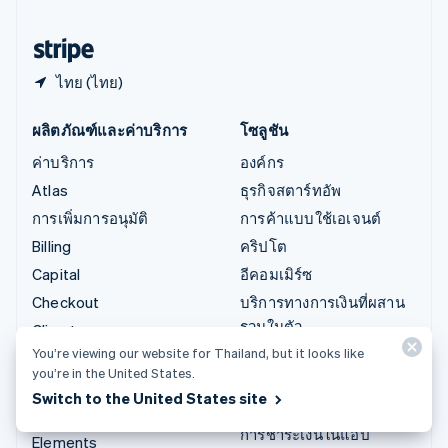
ฮังการี
English
ไทย (ไทย)
ผลิตภัณฑ์และค่าบริการ
โซลูชัน
ค่าบริการ
องค์กร
Atlas
ธุรกิจสตาร์ทอัพ
การเพิ่มการอนุมัติ
การค้าแบบใช้เอเจนต์
Billing
คริปโต
Capital
อีคอมเมิร์ซ
Checkout
บริการทางการเงินที่ผสาน
รวมในตัว
Climate
การทำงานอัตโนมัติด้าน
You’re viewing our website for Thailand, but it looks like
Connect
you’re in the United States.
การเงิน
คริปโต
Switch to the United States site
ธุรกิจทั่วโลก
Data Pipeline
การชำระเงินในแอป
Elements