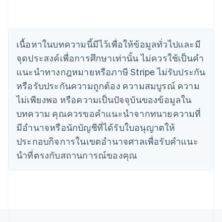
English
เขตบริหารพิเศษฮ่องกง ประเทศจีน
English
简体中文
แคนาดา
English
Français
เนื้อหาในบทความนี้มีไว้เพื่อให้ข้อมูลทั่วไปและมี
โครเอเชีย
จุดประสงค์เพื่อการศึกษาเท่านั้น ไม่ควรใช้เป็นคํา
English
Italiano
จีนแผ่นดินใหญ่
แนะนําทางกฎหมายหรือภาษี Stripe ไม่รับประกัน
简体中文
English
หรือรับประกันความถูกต้อง ความสมบูรณ์ ความ
ไซปรัส
ไม่เพียงพอ หรือความเป็นปัจจุบันของข้อมูลใน
English
ญี่ปุ่น
บทความ คุณควรขอคําแนะนําจากทนายความที่
日本語
English
มีอํานาจหรือนักบัญชีที่ได้รับใบอนุญาตให้
เดนมาร์ก
ประกอบกิจการในเขตอํานาจศาลเพื่อรับคําแนะ
English
ไทย
นําที่ตรงกับสถานการณ์ของคุณ
ไทย
English
นอร์เวย์
English
นิวซีแลนด์
English
เนเธอร์แลนด์
Nederlands
English