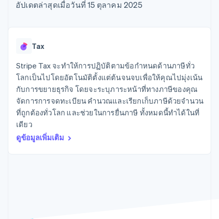
มากกว่า 125
ขายและ VAT
อัปเดตล่าสุดเมื่อวันที่ 15 ตุลาคม 2025
แพลตฟอร์ม
การใช้งาน
รายการ
Authorization
อัตโนมัติ
Revenue
แผนงานผลิตภัณฑ์
SaaS
ออกบัตรที่มีสเตเบิลคอยน์
Boost
Recognition
การประชุมประจำปีแบบ
รองรับอยู่
ยกระดับการ
เซสชัน
จัดเตรียมและจัดการ
ระบบ
ยอมรับการ
ตำแหน่งงาน
บริการด้วยเอเจนต์
Tax
อัตโนมัติ
ชำระเงิน
Link
ห้องข่าว
ตามอุตสาหกรรม
การชำระเงินที่
สำหรับการ
Stripe
Stripe Press
Stripe Tax จะทำให้การปฏิบัติตามข้อกำหนดด้านภาษีทั่ว
Sigma
รวดเร็วขึ้น
ทำบัญชี
รายงานที่
บริษัท AI
โลกเป็นไปโดยอัตโนมัติตั้งแต่ต้นจนจบเพื่อให้คุณไปมุ่งเน้น
แหล่งข้อมูล
ออกแบบเอง
แวดวงครีเอเตอร์
กับการขยายธุรกิจ โดยจะระบุภาระหน้าที่ทางภาษีของคุณ
Data
เกม
การติดต่อ
จัดการการจดทะเบียน คำนวณและเรียกเก็บภาษีด้วยจำนวน
Pipeline
การบริการ การเดินทาง
การเชื่อมต่อการทำงาน
การซิงค์
และสันทนาการ
แอป
ที่ถูกต้องทั่วโลก และช่วยในการยื่นภาษี ทั้งหมดนี้ทำได้ในที่
ติดต่อฝ่ายขาย
ข้อมูล
ประกันภัย
ตัวอย่างโค้ด
สมัครเป็นพาร์ทเนอร์
เดียว
สื่อและความบันเทิง
บล็อกของนักพัฒนา
ดูข้อมูลเพิ่มเติม
องค์กรไม่แสวงผลกำไร
สถานะ API
บริการเฉพาะทาง
ภาครัฐ
เพิ่มเติม
ธุรกิจค้าปลีก
Product roadmap
ดูสิ่งที่กำลังจะมาถึง
Radar
ระบบนิเวศ
การป้องกันการฉ้อโกง
Atlas