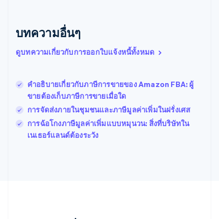
บราซิล
Português
English
บทความอื่นๆ
บัลแกเรีย
English
เบลเยียม
ดูบทความเกี่ยวกับการออกใบแจ้งหนี้ทั้งหมด
Nederlands
Français
Deutsch
English
โปรตุเกส
Português
English
คำอธิบายเกี่ยวกับภาษีการขายของ Amazon FBA: ผู้
โปแลนด์
ขายต้องเก็บภาษีการขายเมื่อใด
English
ฝรั่งเศส
การจัดส่งภายในชุมชนและภาษีมูลค่าเพิ่มในฝรั่งเศส
Français
English
การฉ้อโกงภาษีมูลค่าเพิ่มแบบหมุนวน: สิ่งที่บริษัทใน
ฟินแลนด์
เนเธอร์แลนด์ต้องระวัง
English
Svenska
มอลตา
English
มาเลเซีย
English
简体中文
เม็กซิโก
Español
English
ยิบรอลตาร์
English