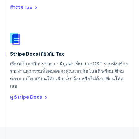
สหรัฐอเมริกา
สำรวจ Tax
English
Español
简体中文
สหรัฐอาหรับเอมิเรตส์
English
สหราชอาณาจักร
English
สาธารณรัฐเช็ก
English
Stripe Docs เกี่ยวกับ Tax
สิงคโปร์
English
简体中文
เรียกเก็บภาษีการขาย ภาษีมูลค่าเพิ่ม และ GST รวมทั้งสร้าง
ออสเตรเลีย
รายงานธุรกรรมทั้งหมดของคุณแบบอัตโนมัติ พร้อมเชื่อม
English
ต่อระบบโดยเขียนโค้ดเพียงเล็กน้อยหรือไม่ต้องเขียนโค้ด
ออสเตรีย
เลย
Deutsch
English
อิตาลี
ดู Stripe Docs
Italiano
English
อินเดีย
English
เอสโตเนีย
English
ไอร์แลนด์
English