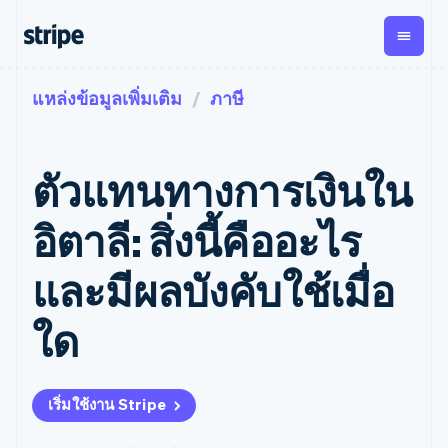
แหล่งข้อมูลเพิ่มเติม
ภาษี
ตามขั้น
เอกสารประกอบ
เรียนรู้
การชำระเงิน
รายรับ
การ
แพลตฟอ
จัดการ
และ
องค์กร
Stripe Docs
บล็อก
เงิน
มาร์เก็ต
Payments
Billing
ธุรกิจสตาร์ทอัพ
ข้อมูลอ้างอิงเกี่ยวกับ API
เรื่องราวจากลูกค้า
ตัวแทนทางการเงินใน
การชำระเงิน
รายรับตาม
เพลส
ไลบรารีและ SDK
คู่มือ
ออนไลน์
แบบแผนล่วง
Stripe Apps
Global
Payment links
หน้า
Metronome
Payouts
Conne
อิตาลี: สิ่งนี้คืออะไร
การชำร
ตามกรณีใช้งาน
การชำระเงิน
การเรียกเก็บ
เบิกจ่าย
เงินสำห
การสนับสนุน
แบบไม่ต้อง
เงินตามการ
ให้กับ
และมีผลบังคับใช้เมื่อ
แพลตฟอ
คู่มือ
การค้าแบบใช้เอเจนต์
เขียนโค้ด
Checkout
ใช้งาน
การชำระเงิน
บุคคลที่
อีคอมเมิร์ซ
รับการสนับสนุน
UI การชำระ
ตามรอบบิล
สาม
บริการทางการเงินที่ผสาน
รับการชำระเงินออนไลน์
แพ็กเกจการสนับสนุนที่ได้
การจัดการ
ใด
เงินสำเร็จรูป
รวมในตัว
ติดตั้งใช้งานการชำระเงิน
รับการจัดการ
การชำระเงิน
Elements
การทำงานอัตโนมัติด้าน
สำเร็จรูป
บริการเฉพาะทาง
องค์ประกอบ UI
ตามรอบบิล
Invoicing
การเงิน
สร้างแพลตฟอร์มหรือ
ครั้งเดียวหรือ
ที่ยืดหยุ่น
ธุรกิจทั่วโลก
มาร์เก็ตเพลส
ตามแบบแผน
วิธีการชำระ
เริ่มใช้งาน Stripe
การชำระเงินในแอป
จัดการการชำระเงินตาม
เงิน
ล่วงหน้า
Tax
มาร์เก็ตเพลส
รอบบิล
เข้าถึงได้
คิดภาษีการ
บริษัท
การจัดการเงิน
เสนอการเรียกเก็บเงินตาม