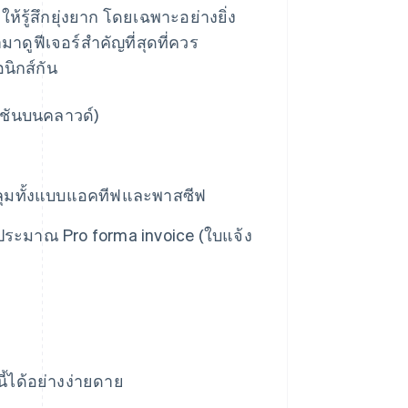
้รู้สึกยุ่งยาก โดยเฉพาะอย่างยิ่ง
าดูฟีเจอร์สําคัญที่สุดที่ควร
นิกส์กัน
ลูชันบนคลาวด์)
คลุมทั้งแบบแอคทีฟและพาสซีฟ
ระมาณ Pro forma invoice (ใบแจ้ง
ี้ได้อย่างง่ายดาย