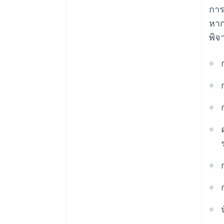
การ
หาก
พิจ