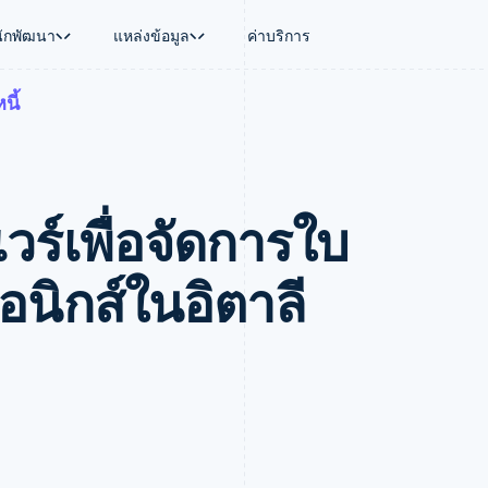
นักพัฒนา
แหล่งข้อมูล
ค่าบริการ
นี้
ใช้งาน
นุน
คู่มือ
ตามอุตสาหกรรม
บริษัท
การจัดการเงิน
แพลตฟอร์มและ
บใช้เอเจนต์
นับสนุน
รับการชำระเงินออนไลน์
บริษัท AI
แผนงานผลิตภัณฑ์
Global Payouts
Connect
์ซ
ารสนับสนุนที่ได้รับการจัดการ
ติดตั้งใช้งานการชำระเงินสำเร็จรูป
แวดวงครีเอเตอร์
การประชุมประจำปีแบบเซสชั
วงหน้า
เบิกจ่ายให้กับบุคคลที่สาม
การชำระเงินส
งการเงินที่ผสานรวมในตัว
ฉพาะทาง
สร้างแพลตฟอร์มหรือมาร์เก็ตเพลส
เกม
ตำแหน่งงาน
วร์เพื่อจัดการใบ
อัตโนมัติด้านการเงิน
จัดการการชำระเงินตามรอบบิล
การบริการ การเดินทาง และส
ห้องข่าว
การใช้งาน
วโลก
เสนอการเรียกเก็บเงินตามการใช้งาน
Stripe Press
บิล
เงินในแอป
ออกบัตรที่มีสเตเบิลคอยน์รองรับอยู่
ประกันภัย
งินตามรอบ
เพลส
จัดเตรียมและจัดการบริการด้วยเอเจนต์
สื่อและความบันเทิง
รอนิกส์ในอิตาลี
รเงิน
องค์กรไม่แสวงผลกำไร
ร์ม
บริการเฉพาะทาง
บแผนล่วง
ภาครัฐ
ธุรกิจค้าปลีก
VAT
on
การทำบัญชี