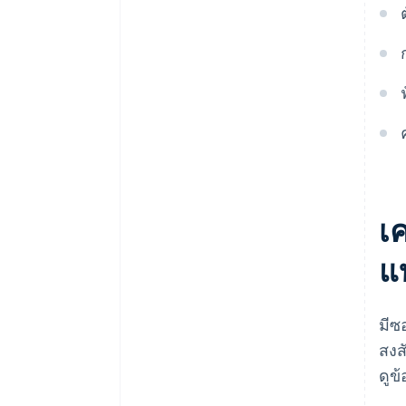
เค
แ
มีซ
สงส
ดูข