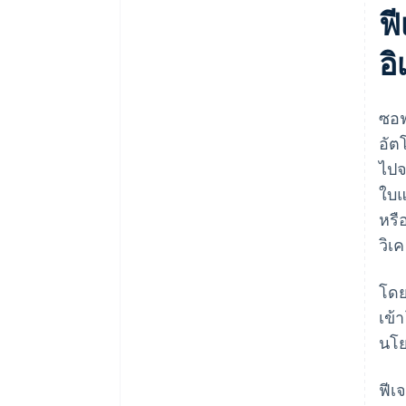
ฟ
อิ
ซอฟ
อัต
ไปจ
ใบแ
หรื
วิเ
โดย
เข้
นโย
ฟีเ