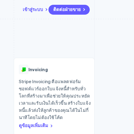
เข้าสู่ระบบ
ติดต่อฝ่ายขาย
แหล่งข้อมูล
ระบบนิเวศ
การติดต่อ
มาร์เก็ตเพลส
เพิ่มเติม
การเชื่อมต่อการทำงานแอป
พาร์ทเนอร์
ติดต่อฝ่ายขาย
Product roadmap
น
ตัวอย่างโค้ด
Stripe App Marketplace
สมัครเป็นพาร์ทเนอร์
ดูสิ่งที่กำลังจะมาถึง
ำหรับแพลตฟอร์ม
บล็อกของนักพัฒนา
ันทนาการ
สถานะ API
Radar
การป้องกันการฉ้อโกง
Invoicing
Atlas
การก่อตั้งบริษัทสตาร์ทอัพ
Stripe Invoicing คือแพลตฟอร์ม
ซอฟต์แวร์ออกใบแจ้งหนี้สำหรับทั่ว
Climate
การขจัดคาร์บอน
โลกที่สร้างมาเพื่อช่วยให้คุณประหยัด
เวลาและรับเงินได้เร็วขึ้น สร้างใบแจ้ง
หนี้แล้วส่งให้ลูกค้าของคุณได้ในไม่กี่
นาทีโดยไม่ต้องใช้โค้ด
ดูข้อมูลเพิ่มเติม