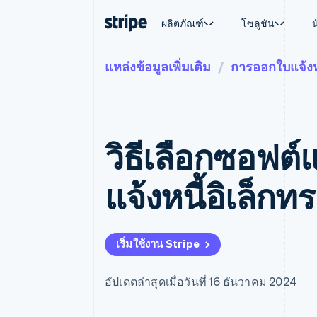
ผลิตภัณฑ์
โซลูชัน
แหล่งข้อมูลเพิ่มเติม
การออกใบแจ้งห
ตามขั้น
เอกสารประกอบ
เรียนรู้
ตามกรณี
การสนับส
การชำระเงิน
รายรับ
องค์กร
Stripe Docs
บล็อก
การค้าแบ
รับการส
Payments
Billing
ธุรกิจสตาร์ทอัพ
ข้อมูลอ้างอิงเกี่ยวกับ API
เรื่องราวจากลูกค้า
อีคอมเมิร
แพ็กเกจก
การชำระเงินออนไลน์
รายรับตามแบบแผนล่
ไลบรารีและ SDK
คู่มือ
บริการทา
บริการเ
Payment links
Metronome
Stripe Apps
วิธีเลือกซอฟต์แ
การทำงาน
การชำระเงินแบบไม่ต้องเขียน
การเรียกเก็บเงินตาม
ธุรกิจทั่
โค้ด
การชำระเงินตามรอบ
การชำระ
การจัดการการชำระเ
Checkout
มาร์เก็ต
แจ้งหนี้อิเล็กท
UI การชำระเงินสำเร็จรูป
บิล
การจัดกา
Elements
Invoicing
แพลตฟอ
องค์ประกอบ UI ที่ยืดหยุ่น
ครั้งเดียวหรือตามแบ
SaaS
วิธีการชำระเงิน
หน้า
เข้าถึงได้มากกว่า 125 รายการ
Tax
เริ่มใช้งาน Stripe
Authorization Boost
คิดภาษีการขายและ 
ยกระดับการยอมรับการชำระเงิน
อัตโนมัติ
Link
Revenue Recogniti
อัปเดตล่าสุดเมื่อวันที่ 16 ธันวาคม 2024
การชำระเงินที่รวดเร็วขึ้น
ระบบอัตโนมัติสำหรับ
Stripe Sigma