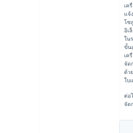
เคร
แจ้
โซล
อิเ
ในร
ขั้
เคร
จัด
ด้ว
ใบแ
ต่อ
จัด