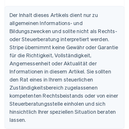
Der Inhalt dieses Artikels dient nur zu
allgemeinen Informations- und
Australien
Bildungszwecken und sollte nicht als Rechts-
English
Belgien
oder Steuerberatung interpretiert werden.
Nederlands
Français
Deutsch
English
Stripe übernimmt keine Gewähr oder Garantie
Brasilien
für die Richtigkeit, Vollständigkeit,
Português
English
Bulgarien
Angemessenheit oder Aktualität der
English
Informationen in diesem Artikel. Sie sollten
Dänemark
English
den Rat eines in Ihrem steuerlichen
Deutschland
Zuständigkeitsbereich zugelassenen
Deutsch
English
Estland
kompetenten Rechtsbeistands oder von einer
English
Steuerberatungsstelle einholen und sich
Festlandchina
hinsichtlich Ihrer speziellen Situation beraten
简体中文
English
Finnland
lassen.
English
Svenska