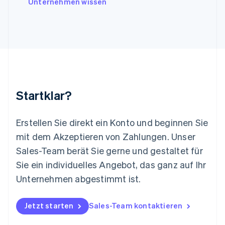
Litauen
Unternehmen wissen
English
Luxemburg
Français
Deutsch
English
Malaysia
English
简体中文
Malta
English
Mexiko
Startklar?
Español
English
Neuseeland
English
Erstellen Sie direkt ein Konto und beginnen Sie
Niederlande
mit dem Akzeptieren von Zahlungen. Unser
Nederlands
English
Norwegen
Sales-Team berät Sie gerne und gestaltet für
English
Sie ein individuelles Angebot, das ganz auf Ihr
Österreich
Deutsch
English
Unternehmen abgestimmt ist.
Polen
English
Portugal
Jetzt starten
Sales-Team kontaktieren
Português
English