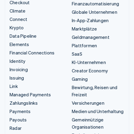
Checkout
Finanzautomatisierung
Climate
Globale Unternehmen
Connect
In-App-Zahlungen
Krypto
Marktplätze
Data Pipeline
Geldmanagement
Elements
Plattformen
Financial Connections
SaaS
Identity
KI-Unternehmen
Invoicing
Creator Economy
Issuing
Gaming
Link
Bewirtung, Reisen und
Managed Payments
Freizeit
Zahlungslinks
Versicherungen
Payments
Medien und Unterhaltung
Payouts
Gemeinnützige
Organisationen
Radar