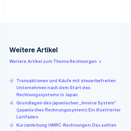
Frankreich
Français
English
Gibraltar
English
Griechenland
English
Indien
English
Weitere Artikel
Irland
English
Italien
Weitere Artikel zum Thema Rechnungen
Italiano
English
Japan
日本語
English
Transaktionen und Käufe mit steuerbefreiten
Kanada
Unternehmen nach dem Start des
English
Français
Rechnungssystems in Japan
Kroatien
English
Italiano
Grundlagen des japanischen „Invoice System“
Lettland
(japanisches Rechnungssystem): Ein illustrierter
English
Leitfaden
Liechtenstein
Kurzanleitung HMRC-Rechnungen: Das sollten
Deutsch
English