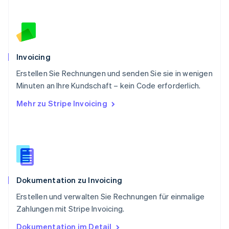
Rumänien
English
Schweden
Svenska
English
Schweiz
Deutsch
Français
Italiano
English
Invoicing
Singapur
English
简体中文
Erstellen Sie Rechnungen und senden Sie sie in wenigen
Slowakei
Minuten an Ihre Kundschaft – kein Code erforderlich.
English
Mehr zu Stripe Invoicing
Slowenien
English
Italiano
Sonderverwaltungsregion Hongkong,
China
English
简体中文
Spanien
Español
English
Dokumentation zu Invoicing
Thailand
ไทย
English
Erstellen und verwalten Sie Rechnungen für einmalige
Tschechische Republik
Zahlungen mit Stripe Invoicing.
English
Ungarn
Dokumentation im Detail