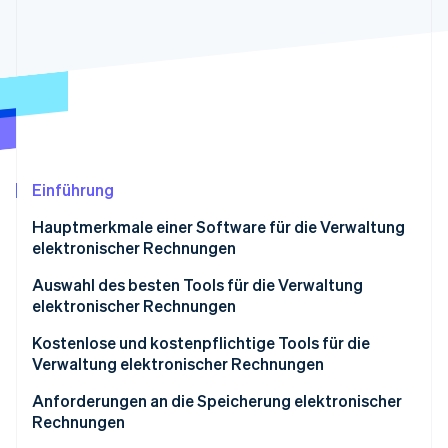
Betrugsprävention
Ecosystem
Atlas
Start-up-Gründung
Partner
Stripe App-Marktplatz
Climate
CO₂-Entnahme
Identity
Online-Identitätsprüfung
Einführung
Hauptmerkmale einer Software für die Verwaltung
elektronischer Rechnungen
Stripe-Sessions 2026
Auswahl des besten Tools für die Verwaltung
Erfahren Sie, wie Stripe Lösungen für die Wirts
elektronischer Rechnungen
Jetzt ansehen
Kostenlose und kostenpflichtige Tools für die
Verwaltung elektronischer Rechnungen
Anforderungen an die Speicherung elektronischer
Rechnungen