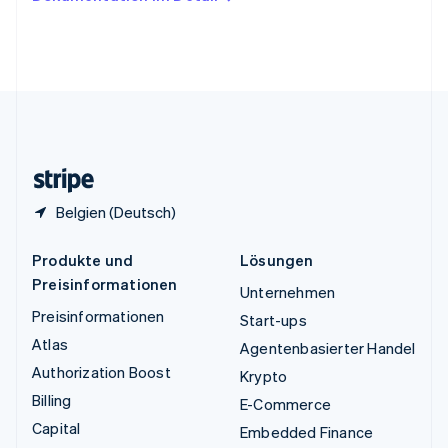
English
Vereinigte Arabische Emirate
English
Vereinigte Staaten
English
Español
简体中文
Vereinigtes Königreich
English
Zypern
English
Belgien (Deutsch)
Produkte und
Lösungen
Preisinformationen
Unternehmen
Preisinformationen
Start-ups
Atlas
Agentenbasierter Handel
Authorization Boost
Krypto
Billing
E-Commerce
Capital
Embedded Finance