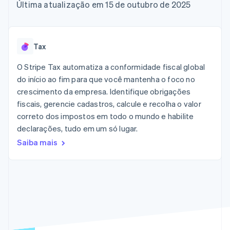
flexíveis de IU
Recognition
Última atualização em 15 de outubro de 2025
Marketplaces
Gerenciar assinaturas
Formas de
Automação
Plano de ação do
Gestão dos valores
Ofereça cobrança por
pagamento
contábil
produto
Plataformas
uso
Acesso a mais
Stripe Sigma
Conferência anual das
SaaS
Emita cartões
de 125
Relatórios
sessões
respaldados por
Tax
Terminal
personalizados
Carreiras
stablecoins
Pagamentos
Data Pipeline
Sala de imprensa
Provisione e gerencie
O Stripe Tax automatiza a conformidade fiscal global
presenciais
Sincronização
Stripe Press
serviços com agentes
Por setor
do início ao fim para que você mantenha o foco no
Authorization
de dados
Boost
crescimento da empresa. Identifique obrigações
Otimizações
Empresas de IA
fiscais, gerencie cadastros, calcule e recolha o valor
de aceitação
Economia de criadores
Contato
Recursos
correto dos impostos em todo o mundo e habilite
Link
Checkout
Jogos
declarações, tudo em um só lugar.
Fale com a equipe de
Hospitalidade, viagens
Integrações de
acelerado
vendas
Saiba mais
e lazer
aplicativos
Financial
Seja um parceiro
Seguros
Exemplos de códigos
Connections
Mídia e entretenimento
Blog de
Dados de
desenvolvedores
contas
Organizações sem fins
Status da API
vinculadas
lucrativos
Serviços profissionais
Setor público
Mais
Varejo
Product roadmap