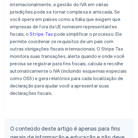
internacionalmente, a gestão do IVA em várias
jurisdições pode se tornar complexa e arriscada. Se
você opera em países como a Itália que exigem que
empresas de fora da UE nomeiem representantes
fiscais, o
Stripe Tax
pode simplificar o processo. Ele
permite coordenar os requisitos de um país com
outras obrigações fiscais internacionais. O Stripe Tax
monitora suas transações, alerta quando e onde você
precisa se registrar para fins fiscais, calcula e recolhe
automaticamente o IVA (incluindo esquemas especiais
como OSS) e gera relatórios para cada localização de
declaração para ajudar você a apresentar suas
declarações fiscais.
Alemanha
O conteúdo deste artigo é apenas para fins
Deutsch
English
Austrália
gerais de informação e educação e não deve