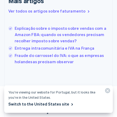
Mais artigos
English
Eslovênia
Ver todos os artigos sobre faturamento
English
Italiano
Espanha
Español
English
Explicação sobre o imposto sobre vendas com a
Estados Unidos
Amazon FBA: quando os vendedores precisam
English
Español
简体中文
Estônia
recolher imposto sobre vendas?
English
Entrega intracomunitária e IVA na França
Finlândia
Fraude do carrossel do IVA: o que as empresas
English
Svenska
França
holandesas precisam observar
Français
English
Gibraltar
English
Grécia
English
Hungria
You’re viewing our website for Portugal, but it looks like
English
you’re in the United States.
Índia
Switch to the United States site
English
Vamos começar?
Irlanda