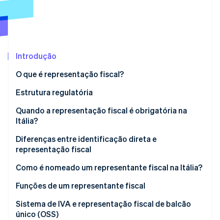
Veja o que está chegando
Radar
Ecossistema
Prevenção de fraudes
Parceiros
Atlas
Stripe App Marketplace
Incorporação de startups
Introdução
Climate
O que é representação fiscal?
Remoção de carbono
Quem é um representante fiscal na Itália?
Estrutura regulatória
Identity
Verificação de identidade
Quando a representação fiscal é obrigatória na
Itália?
Transações que exigem representação fiscal
Diferenças entre identificação direta e
representação fiscal
Casos em que um representante fiscal é necessário
Stripe Sessions 2026
As diferenças entre representante fiscal e
Como é nomeado um representante fiscal na Itália?
Veja como a Stripe está construindo a infraestrutura econ
identificação direta
Assista agora
Passo a passo para a nomeação de um
Funções de um representante fiscal
representante fiscal na Itália
Sistema de IVA e representação fiscal de balcão
único (OSS)