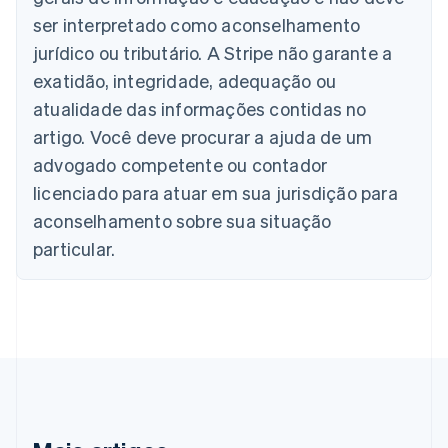
English
ser interpretado como aconselhamento
Áustria
jurídico ou tributário. A Stripe não garante a
Deutsch
English
Bélgica
exatidão, integridade, adequação ou
Nederlands
Français
Deutsch
English
atualidade das informações contidas no
Brasil
Português
English
artigo. Você deve procurar a ajuda de um
Bulgária
advogado competente ou contador
English
Canadá
licenciado para atuar em sua jurisdição para
English
Français
aconselhamento sobre sua situação
China continental
particular.
简体中文
English
Chipre
English
Croácia
English
Italiano
Dinamarca
English
Emirados Árabes Unidos
English
Eslováquia