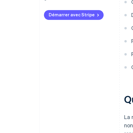
Démarrer avec Stripe
Qu
La 
non