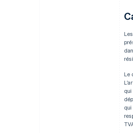
C
Les
pré
dan
rés
Le 
L’a
qui
dép
qui
res
TV