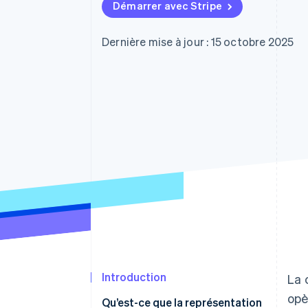
Authorization Boost
Démarrer avec Stripe
Acceptation optimisée
Link
Paiements accélérés
Dernière mise à jour : 15 octobre 2025
Financial Connections
Comptes financiers associés
Introduction
La 
opè
Qu’est-ce que la représentation