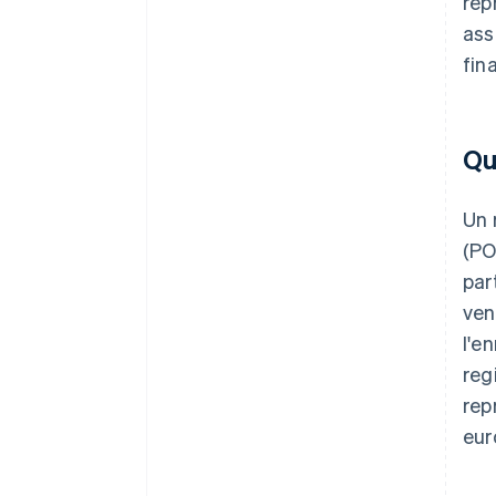
rep
ass
fin
Qu
Un 
(PO
par
ven
l'e
reg
rep
eur