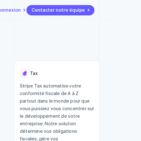
onnexion
Contacter notre équipe
Ressources
Écosystème
Contact
t marketplaces
Plus
Intégrations d'applications
Partenaires
Contacter notre équipe
Product roadmap
elle
Exemples de code
Stripe App Marketplace
Devenir partenaire
Découvrez les prochaines
r les
Blog des développeurs
évolutions
rs
État de l'API
 platforms
Radar
ciers intégrés
Tax
Prévention de la fraude
ratif
es et virtuelles
Atlas
Stripe Tax automatise votre
Constitution de start-up
conformité fiscale de A à Z
Climate
partout dans le monde pour que
Élimination du carbone
vous puissiez vous concentrer sur
Identity
le développement de votre
Vérification de l'identité
entreprise. Notre solution
détermine vos obligations
fiscales, gère vos