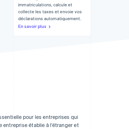
immatriculations, calcule et
collecte les taxes et envoie vos
déclarations automatiquement.
Stripe Sessions 2026
En savoir plus
Découvrez comment
Stripe construit
l’infrastructure
économique de l’IA.
Regarder la vidéo
sentielle pour les entreprises qui
 entreprise établie à l’étranger et