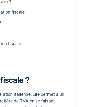
alie ?
tation fiscale
?
ion fiscale
fiscale ?
slation italienne. Elle permet à un
matière de TVA en se faisant