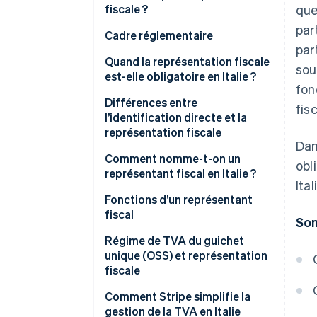
fiscale ?
que
par
Qui est un représentant fiscal en
Cadre réglementaire
par
Italie ?
Quand la représentation fiscale
sou
est-elle obligatoire en Italie ?
fon
Transactions nécessitant une
Différences entre
fis
représentation fiscale
l’identification directe et la
représentation fiscale
Situations dans lesquelles un
Dan
représentant fiscal est requis
Les différences entre la
Comment nomme-t-on un
obl
représentation fiscale et
représentant fiscal en Italie ?
Ita
l’identification directe
Désignation d’un représentant
Fonctions d’un représentant
fiscal en Italie, étape par étape
fiscal
So
Régime de TVA du guichet
unique (OSS) et représentation
fiscale
Comment Stripe simplifie la
gestion de la TVA en Italie