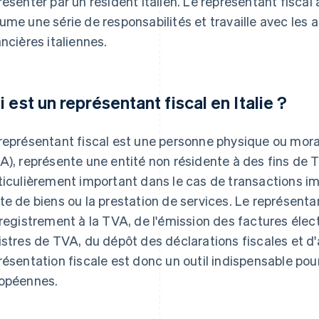
résenter par un résident italien. Le représentant fiscal 
ume une série de responsabilités et travaille avec les a
ancières italiennes.
i est un représentant fiscal en Italie ?
représentant fiscal est une personne physique ou mora
A), représente une entité non résidente à des fins de T
ticulièrement important dans le cas de transactions imp
te de biens ou la prestation de services. Le représentan
nregistrement à la TVA, de l'émission des factures élec
istres de TVA, du dépôt des déclarations fiscales et d
résentation fiscale est donc un outil indispensable po
opéennes.