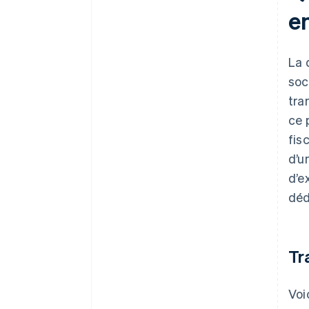
en
La 
soc
tra
ce 
fis
d’u
d’e
déd
Tr
Voi