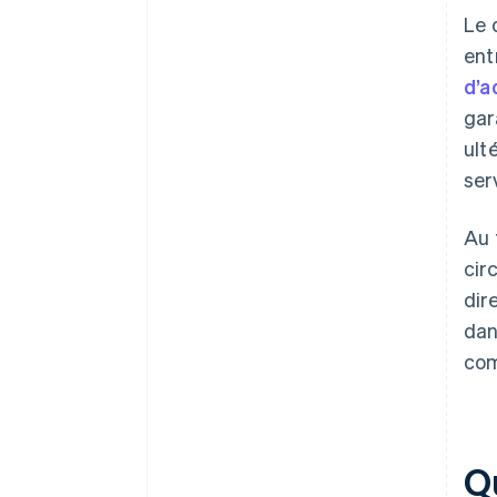
Le 
ent
d’a
gar
ult
ser
Au 
cir
dir
dan
com
Qu