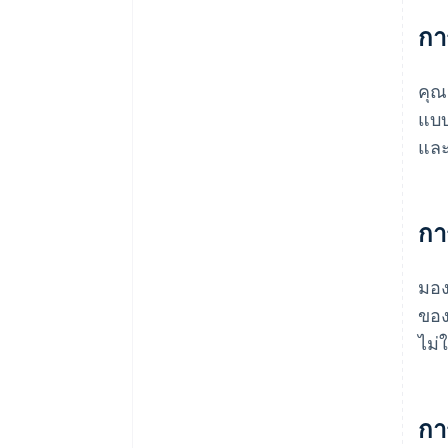
กา
คุณ
แบบ
และ
กา
มอง
ของ
ไม่
กา