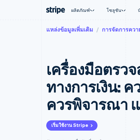
ผลิตภัณฑ์
โซลูชัน
แหล่งข้อมูลเพิ่มเติม
การจัดการความ
ตามขั้น
เอกสารประกอบ
เรียนรู้
ตามกรณี
การสนับส
การชำระเงิน
รายรับ
องค์กร
Stripe Docs
บล็อก
การค้าแบ
รับการส
Payments
Billing
ธุรกิจสตาร์ทอัพ
ข้อมูลอ้างอิงเกี่ยวกับ API
เรื่องราวจากลูกค้า
อีคอมเมิร
แพ็กเกจก
การชำระเงินออนไลน์
รายรับตามแบบแผนล่
ไลบรารีและ SDK
คู่มือ
บริการทา
บริการเ
Payment links
Metronome
Stripe Apps
เครื่องมือตรว
การทำงาน
การชำระเงินแบบไม่ต้องเขียน
การเรียกเก็บเงินตาม
ธุรกิจทั่
โค้ด
การชำระเงินตามรอบ
การชำระ
การจัดการการชำระเ
Checkout
มาร์เก็ต
ทางการเงิน: ค
UI การชำระเงินสำเร็จรูป
บิล
การจัดกา
Elements
Invoicing
แพลตฟอ
องค์ประกอบ UI ที่ยืดหยุ่น
ครั้งเดียวหรือตามแบ
SaaS
ควรพิจารณา แล
วิธีการชำระเงิน
หน้า
เข้าถึงได้มากกว่า 125 รายการ
Tax
Authorization Boost
คิดภาษีการขายและ 
ยกระดับการยอมรับการชำระเงิน
อัตโนมัติ
Link
Revenue Recogniti
เริ่มใช้งาน Stripe
การชำระเงินที่รวดเร็วขึ้น
ระบบอัตโนมัติสำหรับ
Stripe Sigma