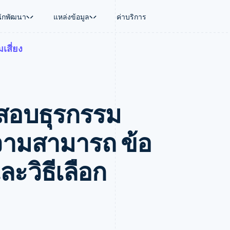
นักพัฒนา
แหล่งข้อมูล
ค่าบริการ
เสี่ยง
ใช้งาน
นุน
คู่มือ
ตามอุตสาหกรรม
บริษัท
การจัดการเงิน
แพลตฟอร์มและ
บใช้เอเจนต์
นับสนุน
รับการชำระเงินออนไลน์
บริษัท AI
แผนงานผลิตภัณฑ์
Global Payouts
Connect
์ซ
ารสนับสนุนที่ได้รับการจัดการ
ติดตั้งใช้งานการชำระเงินสำเร็จรูป
แวดวงครีเอเตอร์
การประชุมประจำปีแบบเซสชั
วงหน้า
เบิกจ่ายให้กับบุคคลที่สาม
การชำระเงินส
งการเงินที่ผสานรวมในตัว
ฉพาะทาง
สร้างแพลตฟอร์มหรือมาร์เก็ตเพลส
เกม
ตำแหน่งงาน
จสอบธุรกรรม
อัตโนมัติด้านการเงิน
จัดการการชำระเงินตามรอบบิล
การบริการ การเดินทาง และส
ห้องข่าว
การใช้งาน
วโลก
เสนอการเรียกเก็บเงินตามการใช้งาน
Stripe Press
บิล
เงินในแอป
ออกบัตรที่มีสเตเบิลคอยน์รองรับอยู่
ประกันภัย
งินตามรอบ
เพลส
จัดเตรียมและจัดการบริการด้วยเอเจนต์
สื่อและความบันเทิง
วามสามารถ ข้อ
รเงิน
องค์กรไม่แสวงผลกำไร
ร์ม
บริการเฉพาะทาง
บแผนล่วง
ภาครัฐ
ะวิธีเลือก
ธุรกิจค้าปลีก
VAT
on
การทำบัญชี