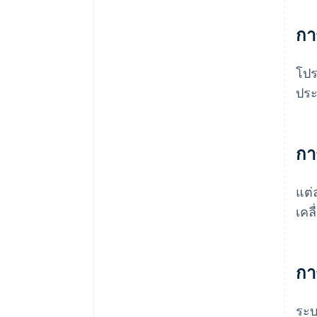
กา
โปร
ประ
กา
แต่
เคล
กา
ระบ