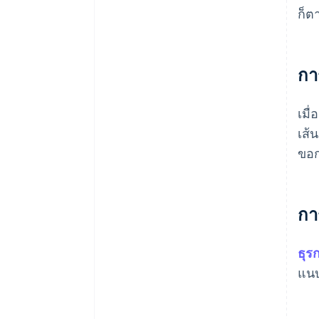
ก็ต
กา
เมื
เส้
ขอก
กา
ธุร
แนบ