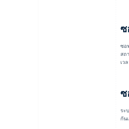
การผสานการทำงานต้องการอะไร
บ้าง
ขีดความสามารถของทีมของคุณ
ซ
สำหรับการจัดการอย่างต่อเนื่องคือ
อะไร
ซอฟ
ผู้ให้บริการจัดการอัปเดตโมเดล
สถา
อย่างไร
เวล
ซ
ระบ
กัน