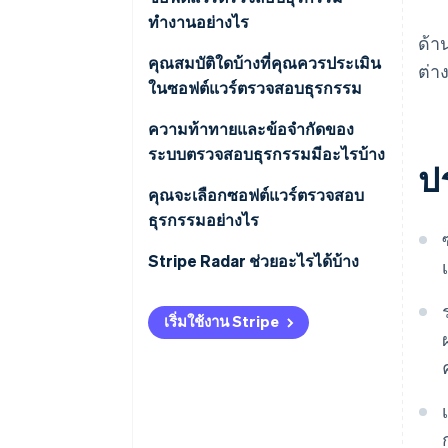
ทำงานอย่างไร
ด้า
การนำเข้าข้อมูล
คุณสมบัติใดบ้างที่คุณควรประเมิน
ต่า
ในซอฟต์แวร์ตรวจสอบธุรกรรม
การให้คะแนนความเสี่ยง
การแจ้งเตือนแบบเรียลไทม์
ความท้าทายและข้อจำกัดของ
การประเมินกฎ
ระบบตรวจสอบธุรกรรมมีอะไรบ้าง
ป
การปรับแต่งกฎ
การสร้างการแจ้งเตือน
คุณจะเลือกซอฟต์แวร์ตรวจสอบ
การผสานการทำงานของ ML
ธุรกรรมอย่างไร
การจัดการเคส
การจัดการผลบวกลวง
ปริมาณและความเร็วในการทำ
Stripe Radar ช่วยอะไรได้บ้าง
ธุรกรรมของคุณคือเท่าใด
การวิเคราะห์และการรายงาน
เริ่มใช้งาน Stripe
ความเสี่ยงในการถูกฉ้อโกงของ
ความเข้ากันได้ของอินเทอร์เฟ
คุณกระจุกตัวอยู่ที่ใด
ซการเขียนโปรแกรมแอปพลิเคชัน
(API)
คุณต้องการปรับแต่งกฎมากน้อย
เพียงใด