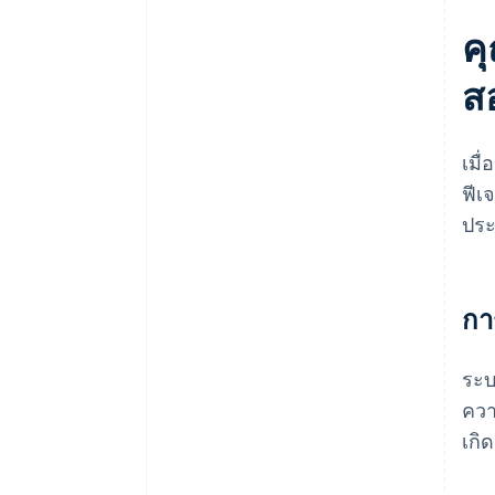
ค
ส
เมื
ฟีเ
ประ
กา
ระบ
ควา
เกิ