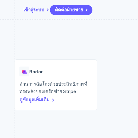
เข้าสู่ระบบ
ติดต่อฝ่ายขาย
แหล่งข้อมูล
ระบบนิเวศ
การติดต่อ
มาร์เก็ตเพลส
เพิ่มเติม
การเชื่อมต่อการทำงานแอป
พาร์ทเนอร์
ติดต่อฝ่ายขาย
Product roadmap
น
ตัวอย่างโค้ด
Stripe App Marketplace
สมัครเป็นพาร์ทเนอร์
ดูสิ่งที่กำลังจะมาถึง
ำหรับแพลตฟอร์ม
บล็อกของนักพัฒนา
ันทนาการ
สถานะ API
Radar
การป้องกันการฉ้อโกง
Radar
Atlas
การก่อตั้งบริษัทสตาร์ทอัพ
ต้านการฉ้อโกงด้วยประสิทธิภาพที่
ทรงพลังของเครือข่าย Stripe
Climate
การขจัดคาร์บอน
ดูข้อมูลเพิ่มเติม