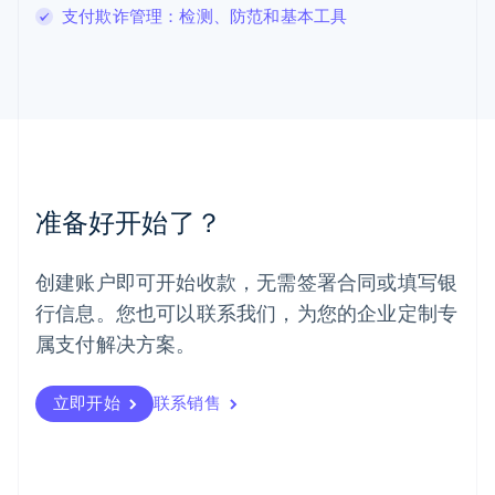
马尔他
支付欺诈管理：检测、防范和基本工具
English
马来西亚
English
简体中文
美国
English
Español
简体中文
墨西哥
Español
English
挪威
准备好开始了？
English
葡萄牙
Português
English
创建账户即可开始收款，无需签署合同或填写银
日本
行信息。您也可以联系我们，为您的企业定制专
日本語
English
瑞典
属支付解决方案。
Svenska
English
瑞士
Deutsch
Français
Italiano
English
立即开始
联系销售
塞浦路斯
English
斯洛伐克
English