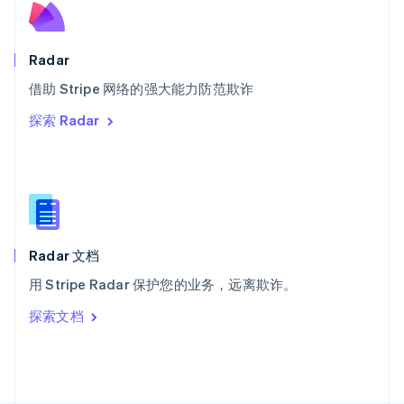
斯洛文尼亚
English
Italiano
泰国
Radar
ไทย
English
希腊
借助 Stripe 网络的强大能力防范欺诈
English
探索 Radar
西班牙
Español
English
新加坡
English
简体中文
新西兰
English
匈牙利
English
Radar 文档
意大利
用 Stripe Radar 保护您的业务，远离欺诈。
Italiano
English
印度
探索文档
English
英国
English
直布罗陀
English