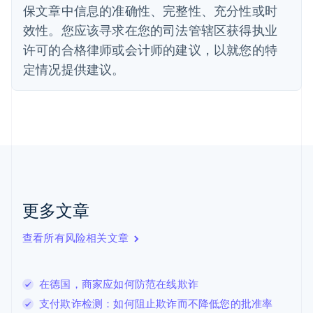
法国
保文章中信息的准确性、完整性、充分性或时
Français
English
效性。您应该寻求在您的司法管辖区获得执业
芬兰
许可的合格律师或会计师的建议，以就您的特
English
Svenska
定情况提供建议。
荷兰
Nederlands
English
加拿大
English
Français
捷克
English
克罗地亚
English
Italiano
拉脱维亚
English
更多文章
立陶宛
English
列支敦士登
查看所有风险相关文章
Deutsch
English
卢森堡
Français
Deutsch
English
在德国，商家应如何防范在线欺诈
罗马尼亚
支付欺诈检测：如何阻止欺诈而不降低您的批准率
English