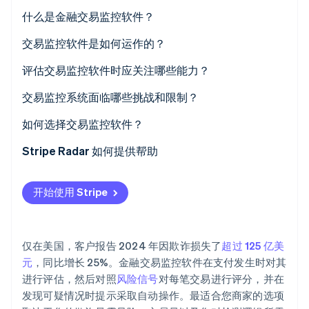
什么是金融交易监控软件？
交易监控软件是如何运作的？
数据摄取
评估交易监控软件时应关注哪些能力？
Stripe Sessions 2026
了解 Stripe 如何为 AI 构建经济基础设施。
风险评分
实时警报
交易监控系统面临哪些挑战和限制？
立即观看
规则评估
规则自定义
如何选择交易监控软件？
警报生成
ML 集成
您的交易量和速度是多少？
Stripe Radar 如何提供帮助
案例管理
误报管理
您的欺诈暴露风险集中在哪里？
开始使用 Stripe
分析与报告
您需要多大程度的规则定制？
应用程序编程接口 (API) 兼容性
集成需要什么？
仅在美国，客户报告 2024 年因欺诈损失了
超过 125 亿美
您的团队是否有进行日常管理的精力？
元
，同比增长 25%。金融交易监控软件在支付发生时对其
进行评估，然后对照
风险信号
对每笔交易进行评分，并在
供应商如何处理模型更新？
发现可疑情况时提示采取自动操作。最适合您商家的选项