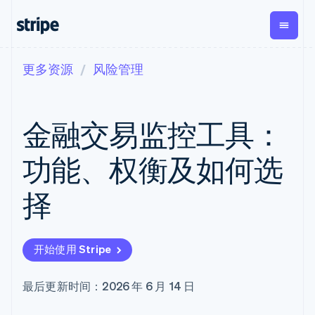
更多资源
风险管理
按企业阶段
文档
学习
支付
营收
资金管
平台
理
易市
大型企业
Stripe 文档
博客
Payments
Billing
初创企业
API 参考文档
客户案例
金融交易监控工具：
在线支付
经常性收入
Global
Conn
库与 SDK
指南
Managed
Metronome
Payouts
Stripe Apps
Payments
按用量计费
平台
功能、权衡及如何选
备案商家解决
Subscriptions
向第三
按应用场景
方案
方打款
支持
订阅管理
Payment links
Crypto
择
指南
智能体商务
Invoicing
钱包、
加密货币
获取支持
无代码支付
一次性或定期
稳定币
电子商务
接受线上付款
托管支持方案
Checkout
账单
发行和
嵌入式金融
实施预置结账流程
专业服务
预构建支付界
Tax
发卡基
开始使用 Stripe
财务自动化
构建平台或交易市场
面
销售税和增值
础设施
全球化企业
管理订阅
Elements
税自动化
应用内支付
提供按用量计费
灵活的 UI 组件
Revenue
最后更新时间：2026 年 6 月 14 日
交易市场
发行稳定币支持的支付卡
Payment
Recognition
公司
资金管理
通过智能体配置和管理服
methods
会计自动化
平台
务