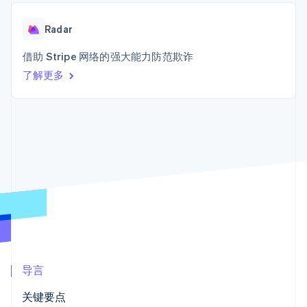
接入 125+ 种支
Stripe Sigma
产品路线图
SaaS
付方式
自定义报告
Sessions 年度大会
Terminal
Data Pipeline
Radar
招聘
线下支付
数据同步
资讯中心
Authorization
资源
借助 Stripe 网络的强大能力防范欺诈
Stripe Press
Boost
按行业
了解更多
支付成功率优
应用集成
化
AI 企业
代码示例
Link
创作者经济
开发者博客
联系
加速结账
游戏
API 状态
酒店、旅游与休闲
联系销售
保险
成为合作伙伴
媒体与娱乐
非营利组织
更多
专业服务
Product roadmap
公共部门
了解未来规划
零售
Radar
欺诈防范
Atlas
生态系统
初创企业注册
导言
合作伙伴
Climate
Stripe App Marketplace
关键要点
碳移除