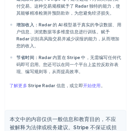
阿联酋
付交易。这种交易规模赋予了 Radar 独特的能力，使
English
其能够精准检测并预防欺诈，为您避免经济损失。
爱尔兰
English
增加收入：
Radar 的 AI 模型基于真实的争议数据、用
爱沙尼亚
户信息、浏览数据等多维度信息进行训练。赋予
English
Radar 识别高风险交易并减少误报的能力，从而增加
奥地利
您的收入。
Deutsch
English
澳大利亚
节省时间：
Radar 内置在 Stripe 中，无需编写任何代
English
巴西
码即可启用。您还可以在同一个平台上监控反欺诈表
Português
English
现、编写规则等，从而提高效率。
保加利亚
English
了解更多
Stripe Radar 信息，或立即
开始使用
。
比利时
Nederlands
Français
Deutsch
English
波兰
English
丹麦
English
本文中的内容仅供一般信息和教育目的，不应
德国
被解释为法律或税务建议。Stripe 不保证或担
Deutsch
English