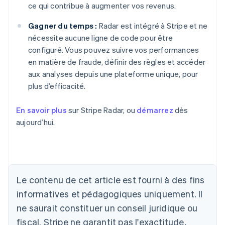
ce qui contribue à augmenter vos revenus.
Gagner du temps :
Radar est intégré à Stripe et ne
nécessite aucune ligne de code pour être
configuré. Vous pouvez suivre vos performances
en matière de fraude, définir des règles et accéder
aux analyses depuis une plateforme unique, pour
plus d’efficacité.
En savoir plus
sur Stripe Radar, ou
démarrez
dès
aujourd’hui.
Allemagne
Le contenu de cet article est fourni à des fins
Deutsch
English
Australie
informatives et pédagogiques uniquement. Il
English
ne saurait constituer un conseil juridique ou
Autriche
Deutsch
English
fiscal. Stripe ne garantit pas l'exactitude,