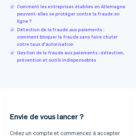
États-Unis
Comment les entreprises établies en Allemagne
English
Español
简体中文
peuvent-elles se protéger contre la fraude en
Finlande
English
Svenska
ligne ?
France
Détection de la fraude aux paiements :
Français
English
comment bloquer la fraude sans faire chuter
Gibraltar
votre taux d'autorisation
English
Grèce
Gestion de la fraude aux paiements : détection,
English
prévention et outils indispensables
Hongrie
English
Inde
English
Irlande
English
Italie
Italiano
English
Japon
Envie de vous lancer ?
日本語
English
Lettonie
Créez un compte et commencez à accepter
English