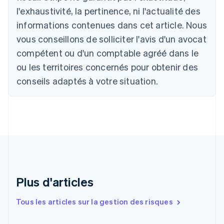
Belgique
l'exhaustivité, la pertinence, ni l'actualité des
Nederlands
Français
Deutsch
English
Brésil
informations contenues dans cet article. Nous
Português
English
vous conseillons de solliciter l'avis d'un avocat
Bulgarie
compétent ou d'un comptable agréé dans le
English
Canada
ou les territoires concernés pour obtenir des
English
Français
conseils adaptés à votre situation.
Chine continentale
简体中文
English
Chypre
English
Croatie
English
Italiano
Danemark
English
Émirats arabes unis
English
Plus d'articles
Espagne
Español
English
Tous les articles sur la gestion des risques
Estonie
English