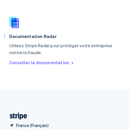
R.A.S. de Hong Kong, Chine
English
简体中文
République tchèque
English
Roumanie
English
Documentation Radar
Royaume-Uni
English
Utilisez Stripe Radar pour protéger votre entreprise
Singapour
contre la fraude.
English
简体中文
Slovaquie
Consulter la documentation
English
Slovénie
English
Italiano
Suède
Svenska
English
Suisse
Deutsch
Français
Italiano
English
Thaïlande
ไทย
English
France (Français)