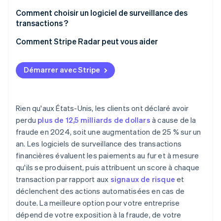
Personnalisation des règles
Génération d’alertes
Comment choisir un logiciel de surveillance des
Intégration du ML
transactions ?
Gestion des cas
Gestion des faux positifs
Quels sont le volume et la vitesse de vos
Comment Stripe Radar peut vous aider
transactions ?
Analyses et reporting
Où se concentre votre exposition à la fraude ?
Démarrer avec Stripe
Compatibilité avec l’interface de programmation
d’application (API)
De quel niveau de personnalisation des règles avez-
vous besoin ?
Rien qu'aux États-Unis, les clients ont déclaré avoir
Que nécessite l’intégration ?
perdu
plus de 12,5 milliards de dollars
à cause de la
fraude en 2024, soit une augmentation de 25 % sur un
Quelle est la capacité de votre équipe en matière de
an. Les logiciels de surveillance des transactions
gestion continue ?
financières évaluent les paiements au fur et à mesure
Comment le fournisseur gère-t-il les mises à jour
qu'ils se produisent, puis attribuent un score à chaque
des modèles ?
transaction par rapport aux
signaux de risque
et
déclenchent des actions automatisées en cas de
doute. La meilleure option pour votre entreprise
dépend de votre exposition à la fraude, de votre