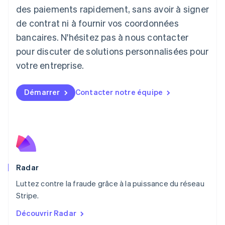
Liechtenstein
des paiements rapidement, sans avoir à signer
Deutsch
English
de contrat ni à fournir vos coordonnées
Lituanie
English
bancaires. N'hésitez pas à nous contacter
Luxembourg
pour discuter de solutions personnalisées pour
Français
Deutsch
English
Malaisie
votre entreprise.
English
简体中文
Malte
Démarrer
Contacter notre équipe
English
Mexique
Español
English
Norvège
English
Nouvelle-Zélande
English
Pays-Bas
Radar
Nederlands
English
Luttez contre la fraude grâce à la puissance du réseau
Pologne
English
Stripe.
Portugal
Découvrir Radar
Português
English