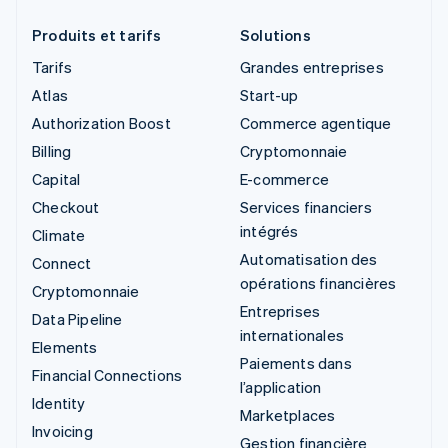
Produits et tarifs
Solutions
Tarifs
Grandes entreprises
Atlas
Start-up
Authorization Boost
Commerce agentique
Billing
Cryptomonnaie
Capital
E-commerce
Checkout
Services financiers
intégrés
Climate
Automatisation des
Connect
opérations financières
Cryptomonnaie
Entreprises
Data Pipeline
internationales
Elements
Paiements dans
Financial Connections
l’application
Identity
Marketplaces
Invoicing
Gestion financière