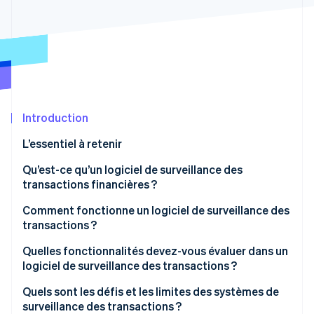
Découvrez les prochaines évolutions
Commerce en ligne
Radar
Prévention de la fraude
Écosystème
Atlas
Constitution de start-up
Partenaires
Climate
Stripe App Marketplace
Élimination du carbone
Introduction
Identity
L’essentiel à retenir
Vérification de l'identité
Qu’est-ce qu’un logiciel de surveillance des
transactions financières ?
Comment fonctionne un logiciel de surveillance des
transactions ?
Stripe Sessions 2026
Découvrez comment Stripe construit l’infrastructure écono
Ingestion des données
Quelles fonctionnalités devez-vous évaluer dans un
Regarder la vidéo
logiciel de surveillance des transactions ?
Évaluation des risques
Alertes en temps réel
Quels sont les défis et les limites des systèmes de
Évaluation des règles
surveillance des transactions ?