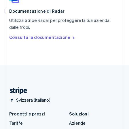
English
Documentazione di Radar
Slovenia
English
Italiano
Utilizza Stripe Radar per proteggere la tua azienda
Spagna
dalle frodi.
Español
English
Stati Uniti
Consulta la documentazione
English
Español
简体中文
Svezia
Svenska
English
Svizzera
Deutsch
Français
Italiano
English
Thailandia
ไทย
English
Ungheria
English
Svizzera (Italiano)
Prodotti e prezzi
Soluzioni
Tariffe
Aziende