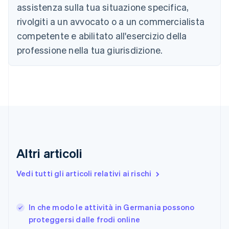
assistenza sulla tua situazione specifica,
English
Français
Cina continentale
rivolgiti a un avvocato o a un commercialista
简体中文
English
competente e abilitato all'esercizio della
Cipro
professione nella tua giurisdizione.
English
Croazia
English
Italiano
Danimarca
English
Emirati Arabi Uniti
English
Estonia
English
Finlandia
Altri articoli
English
Svenska
Francia
Vedi tutti gli articoli relativi ai rischi
Français
English
Germania
Deutsch
English
In che modo le attività in Germania possono
Giappone
日本語
English
proteggersi dalle frodi online
Gibilterra