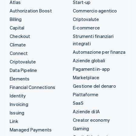
Atlas
Start-up
Authorization Boost
Commercio agentico
Billing
Criptovalute
Capital
E-commerce
Checkout
Strumenti finanziari
integrati
Climate
Automazione per finanza
Connect
Aziende globali
Criptovalute
Pagamenti in-app
Data Pipeline
Marketplace
Elements
Gestione del denaro
Financial Connections
Piattaforme
Identity
SaaS
Invoicing
Aziende di IA
Issuing
Creator economy
Link
Gaming
Managed Payments