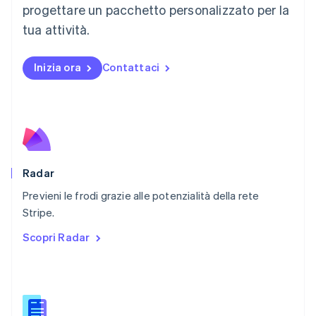
progettare un pacchetto personalizzato per la
Español
English
Norvegia
tua attività.
English
Nuova Zelanda
Inizia ora
Contattaci
English
Paesi Bassi
Nederlands
English
Polonia
English
Portogallo
Português
English
RAS di Hong Kong, Cina
Radar
English
简体中文
Previeni le frodi grazie alle potenzialità della rete
Regno Unito
English
Stripe.
Repubblica Ceca
Scopri Radar
English
Romania
English
Singapore
English
简体中文
Slovacchia