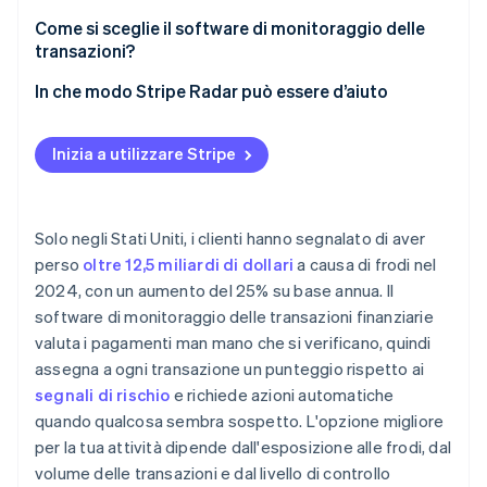
Personalizzazione delle regole
Generazione di avvisi
Come si sceglie il software di monitoraggio delle
Integrazione ML
transazioni?
Gestione dei casi
Gestione dei falsi positivi
Qual è il volume e la velocità delle transazioni?
In che modo Stripe Radar può essere d’aiuto
Analisi e reportistica
Dove si concentra l’esposizione alle frodi?
Inizia a utilizzare Stripe
Compatibilità dell’interfaccia di programmazione
Quanta personalizzazione delle regole ti serve?
delle applicazioni (API)
Cosa richiede l’integrazione?
Solo negli Stati Uniti, i clienti hanno segnalato di aver
Qual è la capacità del tuo team in termini di
perso
oltre 12,5 miliardi di dollari
a causa di frodi nel
gestione continua?
2024, con un aumento del 25% su base annua. Il
Come gestisce il fornitore gli aggiornamenti dei
software di monitoraggio delle transazioni finanziarie
modelli?
valuta i pagamenti man mano che si verificano, quindi
assegna a ogni transazione un punteggio rispetto ai
segnali di rischio
e richiede azioni automatiche
quando qualcosa sembra sospetto. L'opzione migliore
per la tua attività dipende dall'esposizione alle frodi, dal
volume delle transazioni e dal livello di controllo