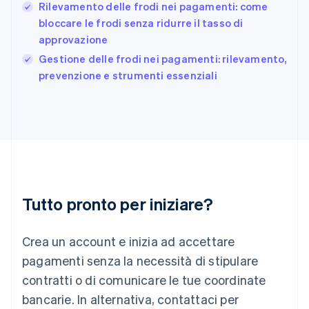
Rilevamento delle frodi nei pagamenti: come
English
bloccare le frodi senza ridurre il tasso di
Grecia
approvazione
English
India
Gestione delle frodi nei pagamenti: rilevamento,
English
prevenzione e strumenti essenziali
Irlanda
English
Italia
Italiano
English
Lettonia
English
Liechtenstein
Deutsch
English
Lituania
Tutto pronto per iniziare?
English
Lussemburgo
Crea un account e inizia ad accettare
Français
Deutsch
English
Malaysia
pagamenti senza la necessità di stipulare
English
简体中文
contratti o di comunicare le tue coordinate
Malta
English
bancarie. In alternativa, contattaci per
Messico