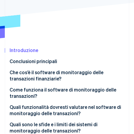
Scopri cosa ti aspetta
Radar
Ecosistema
Prevenzione delle frodi
Partner
Atlas
Stripe App Marketplace
Costituzione di start-up
Climate
Rimozione del carbonio
Introduzione
Identity
Conclusioni principali
Verifica online dell'identità
Che cos’è il software di monitoraggio delle
transazioni finanziarie?
Come funziona il software di monitoraggio delle
transazioni?
Stripe Sessions 2026
Scopri come Stripe sta costruendo l'infrastruttura economi
Acquisizione dei dati
Quali funzionalità dovresti valutare nel software di
Guarda ora
monitoraggio delle transazioni?
Assegnazione del punteggio di rischio
Avvisi in tempo reale
Quali sono le sfide e i limiti dei sistemi di
Valutazione delle regole
monitoraggio delle transazioni?