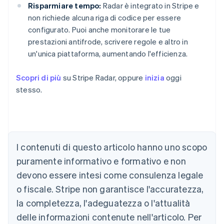
Risparmiare tempo:
Radar è integrato in Stripe e
non richiede alcuna riga di codice per essere
configurato. Puoi anche monitorare le tue
prestazioni antifrode, scrivere regole e altro in
un'unica piattaforma, aumentando l'efficienza.
Scopri di più
su Stripe Radar, oppure
inizia
oggi
stesso.
Australia
English
Austria
I contenuti di questo articolo hanno uno scopo
Deutsch
English
puramente informativo e formativo e non
Belgio
devono essere intesi come consulenza legale
Nederlands
Français
Deutsch
English
Brasile
o fiscale. Stripe non garantisce l'accuratezza,
Português
English
la completezza, l'adeguatezza o l'attualità
Bulgaria
English
delle informazioni contenute nell'articolo. Per
Canada