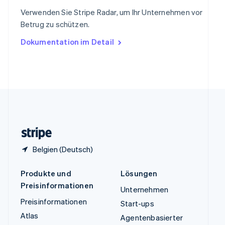
ไทย
English
Verwenden Sie Stripe Radar, um Ihr Unternehmen vor
Tschechische Republik
Betrug zu schützen.
English
Ungarn
Dokumentation im Detail
English
Vereinigte Arabische Emirate
English
Vereinigte Staaten
English
Español
简体中文
Vereinigtes Königreich
English
Zypern
English
Belgien (Deutsch)
Produkte und
Lösungen
Preisinformationen
Unternehmen
Preisinformationen
Start-ups
Atlas
Agentenbasierter