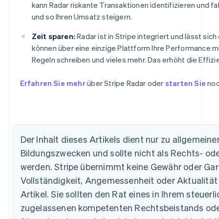
kann Radar riskante Transaktionen identifizieren und f
und so Ihren Umsatz steigern.
Zeit sparen:
Radar ist in Stripe integriert und lässt sic
können über eine einzige Plattform Ihre Performance mi
Regeln schreiben und vieles mehr. Das erhöht die Effizi
Erfahren Sie mehr
über Stripe Radar oder
starten Sie
noc
Australien
English
Belgien
Nederlands
Français
Deutsch
English
Brasilien
Português
English
Der Inhalt dieses Artikels dient nur zu allgemein
Bulgarien
Bildungszwecken und sollte nicht als Rechts- ode
English
Dänemark
werden. Stripe übernimmt keine Gewähr oder Garan
English
Vollständigkeit, Angemessenheit oder Aktualität
Deutschland
Artikel. Sie sollten den Rat eines in Ihrem steuer
Deutsch
English
Estland
zugelassenen kompetenten Rechtsbeistands oder
English