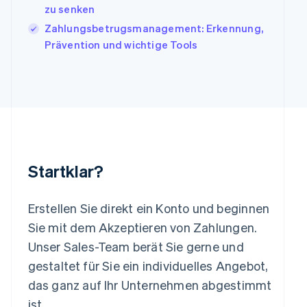
Lettland
zu senken
English
Zahlungsbetrugsmanagement: Erkennung,
Liechtenstein
Prävention und wichtige Tools
Deutsch
English
Litauen
English
Luxemburg
Français
Deutsch
English
Malaysia
English
简体中文
Malta
English
Startklar?
Mexiko
Español
English
Neuseeland
Erstellen Sie direkt ein Konto und beginnen
English
Sie mit dem Akzeptieren von Zahlungen.
Niederlande
Nederlands
English
Unser Sales-Team berät Sie gerne und
Norwegen
gestaltet für Sie ein individuelles Angebot,
English
Österreich
das ganz auf Ihr Unternehmen abgestimmt
Deutsch
English
ist.