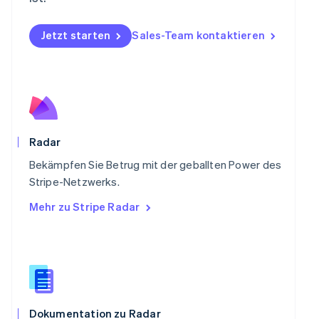
Polen
English
Portugal
Jetzt starten
Sales-Team kontaktieren
Português
English
Rumänien
English
Schweden
Svenska
English
Schweiz
Deutsch
Français
Italiano
English
Radar
Singapur
English
简体中文
Bekämpfen Sie Betrug mit der geballten Power des
Slowakei
Stripe-Netzwerks.
English
Mehr zu Stripe Radar
Slowenien
English
Italiano
Sonderverwaltungsregion Hongkong,
China
English
简体中文
Spanien
Español
English
Thailand
Dokumentation zu Radar