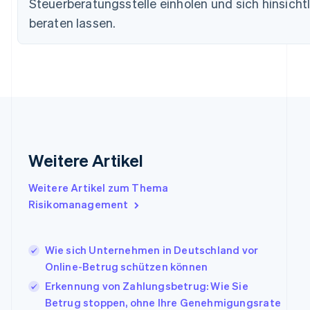
Steuerberatungsstelle einholen und sich hinsichtli
Festlandchina
简体中文
English
beraten lassen.
Finnland
English
Svenska
Frankreich
Français
English
Gibraltar
English
Griechenland
English
Indien
Weitere Artikel
English
Irland
Weitere Artikel zum Thema
English
Italien
Risikomanagement
Italiano
English
Japan
日本語
English
Wie sich Unternehmen in Deutschland vor
Kanada
Online-Betrug schützen können
English
Français
Erkennung von Zahlungsbetrug: Wie Sie
Kroatien
English
Italiano
Betrug stoppen, ohne Ihre Genehmigungsrate