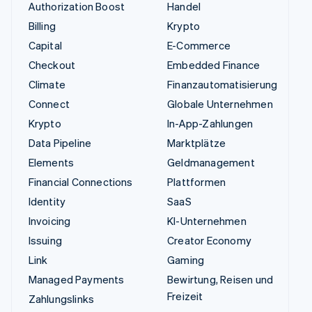
Authorization Boost
Handel
Billing
Krypto
Capital
E-Commerce
Checkout
Embedded Finance
Climate
Finanzautomatisierung
Connect
Globale Unternehmen
Krypto
In-App-Zahlungen
Data Pipeline
Marktplätze
Elements
Geldmanagement
Financial Connections
Plattformen
Identity
SaaS
Invoicing
KI-Unternehmen
Issuing
Creator Economy
Link
Gaming
Managed Payments
Bewirtung, Reisen und
Freizeit
Zahlungslinks