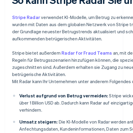
Stripe Radar
verwendet KI-Modelle, um Betrug zu erkenne
wurden mit Daten aus dem globalen Netzwerk von Stripe trai
der Grundlage neuester Betrugstrends aktualisiert und sc
aufkommenden betrügerischen Aktivitäten.
Stripe bietet außerdem
Radar for Fraud Teams
an, mit d
Regeln für Betrugsszenarien hinzufügen können, die spezie
zugeschnitten sind. Außerdem erhalten sie Zugang zu neu
betrügerische Aktivitäten.
Mit Radar kann Ihr Unternehmen unter anderem Folgendes
Verlust aufgrund von Betrug vermeiden:
Stripe wicke
über 1 Billion USD ab. Dadurch kann Radar auf einzigar
verhindern.
Umsatz steigern:
Die KI-Modelle von Radar werden an
Anfechtungsdaten, Kundeninformationen, Daten zum Sur