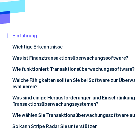
Betrugsprävention
Ecosystem
Atlas
Start-up-Gründung
Partner
Stripe App-Marktplatz
Climate
CO₂-Entnahme
Einführung
Identity
Online-Identitätsprüfung
Wichtige Erkenntnisse
Was ist Finanztransaktionsüberwachungssoftware?
Wie funktioniert Transaktionsüberwachungssoftware?
Datenaufnahme
Welche Fähigkeiten sollten Sie bei Software zur Über
Stripe-Sessions 2026
evaluieren?
Erfahren Sie, wie Stripe Lösungen für die Wir
Risikobewertung
Jetzt ansehen
Echtzeit-Warnungen
Was sind einige Herausforderungen und Einschränkung
Regelauswertung
Transaktionsüberwachungssystemen?
Anpassung von Regeln
Alarmgenerierung
Wie wählen Sie Transaktionsüberwachungssoftware au
ML-Integration
Fallmanagement
Wie hoch sind Ihr Transaktionsvolumen und Ihre Geschw
So kann Stripe Radar Sie unterstützen
Verwaltung von falsch-positiven Ergebnissen