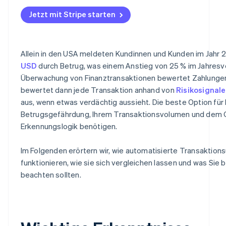
Wo konzentriert sich Ihre Betrugsgefährdung?
Analyse und Berichterstattung
Jetzt mit Stripe starten
Wie viel Regelanpassung benötigen Sie?
Kompatibilität der Application Programming Interface 
Was erfordert die Integration?
Allein in den USA meldeten Kundinnen und Kunden im Jahr 
Wie hoch ist die Kapazität Ihres Teams für das laufe
USD
durch Betrug, was einem Anstieg von 25 % im Jahresve
Überwachung von Finanztransaktionen bewertet Zahlungen
Wie geht der Anbieter mit Modellaktualisierungen um?
bewertet dann jede Transaktion anhand von
Risikosignal
aus, wenn etwas verdächtig aussieht. Die beste Option für
Betrugsgefährdung, Ihrem Transaktionsvolumen und dem Gra
Erkennungslogik benötigen.
Im Folgenden erörtern wir, wie automatisierte Transakti
funktionieren, wie sie sich vergleichen lassen und was Sie
beachten sollten.