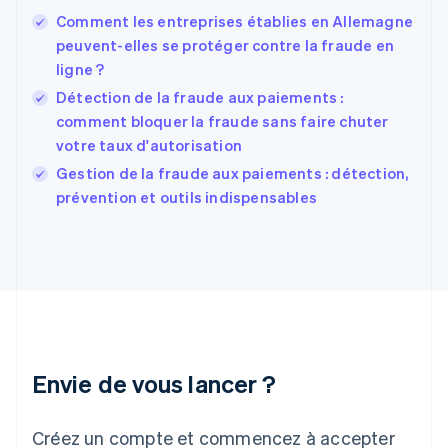
États-Unis
Comment les entreprises établies en Allemagne
English
Español
简体中文
peuvent-elles se protéger contre la fraude en
Finlande
English
Svenska
ligne ?
France
Détection de la fraude aux paiements :
Français
English
comment bloquer la fraude sans faire chuter
Gibraltar
votre taux d'autorisation
English
Grèce
Gestion de la fraude aux paiements : détection,
English
prévention et outils indispensables
Hongrie
English
Inde
English
Irlande
English
Italie
Italiano
English
Japon
Envie de vous lancer ?
日本語
English
Lettonie
Créez un compte et commencez à accepter
English