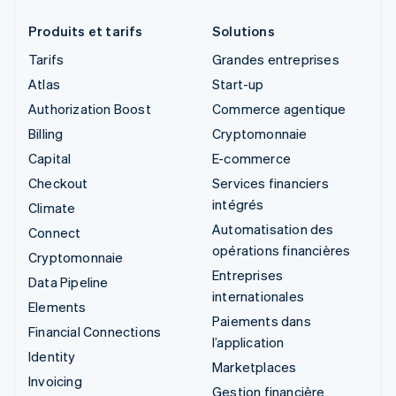
Produits et tarifs
Solutions
Tarifs
Grandes entreprises
Atlas
Start-up
Authorization Boost
Commerce agentique
Billing
Cryptomonnaie
Capital
E-commerce
Checkout
Services financiers
intégrés
Climate
Automatisation des
Connect
opérations financières
Cryptomonnaie
Entreprises
Data Pipeline
internationales
Elements
Paiements dans
Financial Connections
l’application
Identity
Marketplaces
Invoicing
Gestion financière