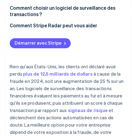
Personnalisation des règles
Génération d’alertes
Comment choisir un logiciel de surveillance des
Intégration du ML
transactions ?
Gestion des cas
Gestion des faux positifs
Quels sont le volume et la vitesse de vos
Comment Stripe Radar peut vous aider
transactions ?
Analyses et reporting
Où se concentre votre exposition à la fraude ?
Démarrer avec Stripe
Compatibilité avec l’interface de programmation
d’application (API)
De quel niveau de personnalisation des règles avez-
vous besoin ?
Rien qu'aux États-Unis, les clients ont déclaré avoir
Que nécessite l’intégration ?
perdu
plus de 12,5 milliards de dollars
à cause de la
fraude en 2024, soit une augmentation de 25 % sur un
Quelle est la capacité de votre équipe en matière de
an. Les logiciels de surveillance des transactions
gestion continue ?
financières évaluent les paiements au fur et à mesure
Comment le fournisseur gère-t-il les mises à jour
qu'ils se produisent, puis attribuent un score à chaque
des modèles ?
transaction par rapport aux
signaux de risque
et
déclenchent des actions automatisées en cas de
doute. La meilleure option pour votre entreprise
dépend de votre exposition à la fraude, de votre