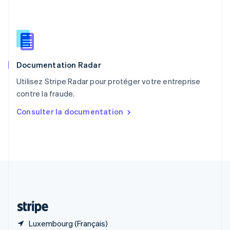
R.A.S. de Hong Kong, Chine
English
简体中文
République tchèque
English
Roumanie
English
Documentation Radar
Royaume-Uni
English
Utilisez Stripe Radar pour protéger votre entreprise
Singapour
contre la fraude.
English
简体中文
Slovaquie
Consulter la documentation
English
Slovénie
English
Italiano
Suède
Svenska
English
Suisse
Deutsch
Français
Italiano
English
Thaïlande
ไทย
English
Luxembourg (Français)