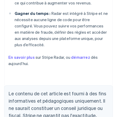
ce qui contribue à augmenter vos revenus.
Gagner du temps :
Radar est intégré à Stripe et ne
nécessite aucune ligne de code pour être
configuré. Vous pouvez suivre vos performances
en matière de fraude, définir des règles et accéder
aux analyses depuis une plateforme unique, pour
plus d’efficacité.
En savoir plus
sur Stripe Radar, ou
démarrez
dès
aujourd’hui.
Allemagne
Le contenu de cet article est fourni à des fins
Deutsch
English
Australie
informatives et pédagogiques uniquement. Il
English
ne saurait constituer un conseil juridique ou
Autriche
Deutsch
English
fiscal. Stripe ne garantit pas l'exactitude,