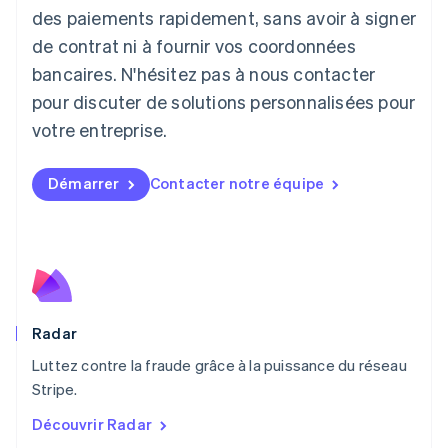
Liechtenstein
des paiements rapidement, sans avoir à signer
Deutsch
English
de contrat ni à fournir vos coordonnées
Lituanie
English
bancaires. N'hésitez pas à nous contacter
Luxembourg
pour discuter de solutions personnalisées pour
Français
Deutsch
English
Malaisie
votre entreprise.
English
简体中文
Malte
Démarrer
Contacter notre équipe
English
Mexique
Español
English
Norvège
English
Nouvelle-Zélande
English
Pays-Bas
Radar
Nederlands
English
Luttez contre la fraude grâce à la puissance du réseau
Pologne
English
Stripe.
Portugal
Découvrir Radar
Português
English