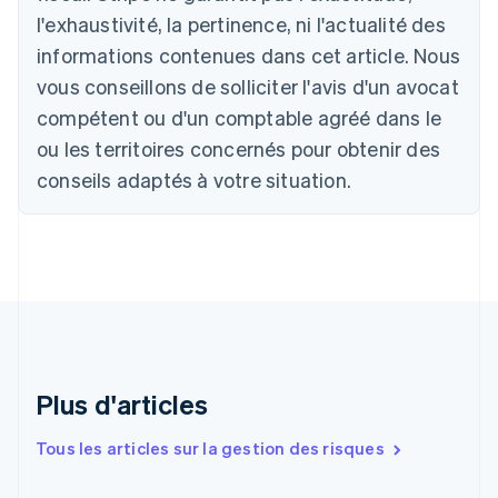
Belgique
l'exhaustivité, la pertinence, ni l'actualité des
Nederlands
Français
Deutsch
English
Brésil
informations contenues dans cet article. Nous
Português
English
vous conseillons de solliciter l'avis d'un avocat
Bulgarie
compétent ou d'un comptable agréé dans le
English
Canada
ou les territoires concernés pour obtenir des
English
Français
conseils adaptés à votre situation.
Chine continentale
简体中文
English
Chypre
English
Croatie
English
Italiano
Danemark
English
Émirats arabes unis
English
Plus d'articles
Espagne
Español
English
Tous les articles sur la gestion des risques
Estonie
English