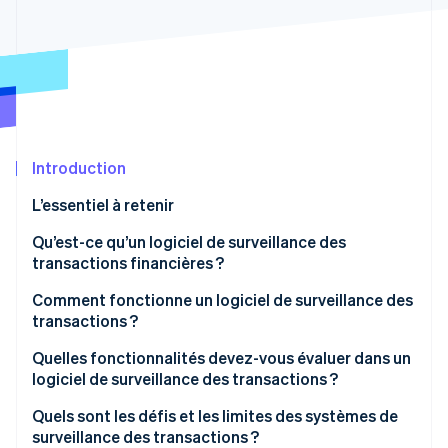
Découvrez les prochaines évolutions
Commerce en ligne
Radar
Prévention de la fraude
Écosystème
Atlas
Constitution de start-up
Partenaires
Climate
Stripe App Marketplace
Élimination du carbone
Introduction
Identity
L’essentiel à retenir
Vérification de l'identité
Qu’est-ce qu’un logiciel de surveillance des
transactions financières ?
Comment fonctionne un logiciel de surveillance des
transactions ?
Stripe Sessions 2026
Découvrez comment Stripe construit l’infrastructure écono
Ingestion des données
Quelles fonctionnalités devez-vous évaluer dans un
Regarder la vidéo
logiciel de surveillance des transactions ?
Évaluation des risques
Alertes en temps réel
Quels sont les défis et les limites des systèmes de
Évaluation des règles
surveillance des transactions ?