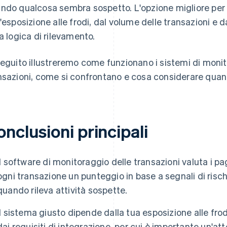
ndo qualcosa sembra sospetto. L'opzione migliore per l
l'esposizione alle frodi, dal volume delle transazioni e da
la logica di rilevamento.
seguito illustreremo come funzionano i sistemi di moni
nsazioni, come si confrontano e cosa considerare quan
nclusioni principali
Il software di monitoraggio delle transazioni valuta i 
ogni transazione un punteggio in base a segnali di risc
quando rileva attività sospette.
Il sistema giusto dipende dalla tua esposizione alle frod
dai requisiti di integrazione, per cui è importante un'at