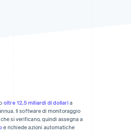
Stripe Sessions 2026
Scopri come Stripe sta
costruendo
l'infrastruttura
economica per l'IA.
Guarda ora
so
oltre 12,5 miliardi di dollari
a
nnua. Il software di monitoraggio
che si verificano, quindi assegna a
o
e richiede azioni automatiche