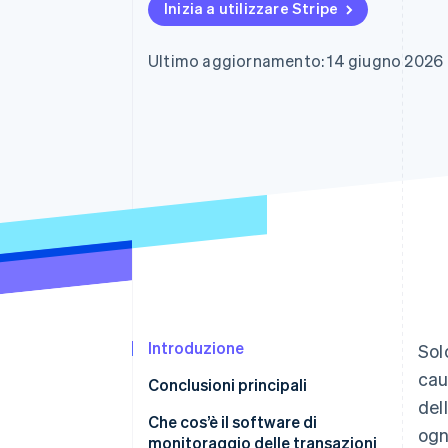
Inizia a utilizzare Stripe
Link
Pagamento accelerato
Financial Connections
Ultimo aggiornamento: 14 giugno 2026
Conti finanziari collegati
Introduzione
Sol
cau
Conclusioni principali
del
Che cos’è il software di
ogn
monitoraggio delle transazioni