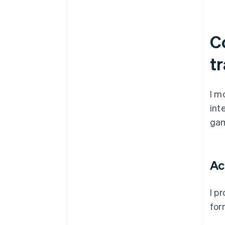
C
t
I m
int
gam
Ac
I p
for