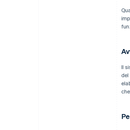
Qua
imp
fun
Av
Il 
del
ela
che
Pe