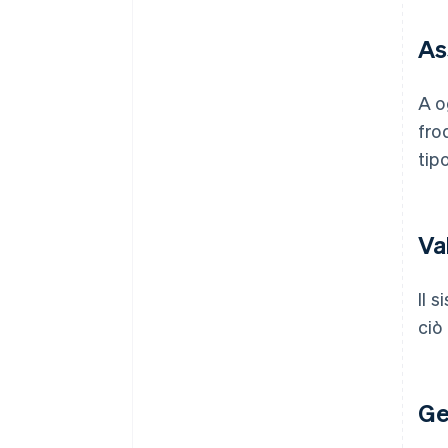
As
A o
fro
tip
Va
Il 
ciò
Ge