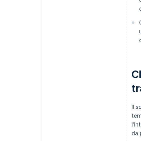
regole ti serve?
Cosa richiede l’integrazione?
Qual è la capacità del tuo team
in termini di gestione continua?
Come gestisce il fornitore gli
aggiornamenti dei modelli?
Ch
tr
Il 
tem
l'i
da 