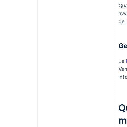
Qua
avv
del
Ge
Le
Ven
inf
Qu
m