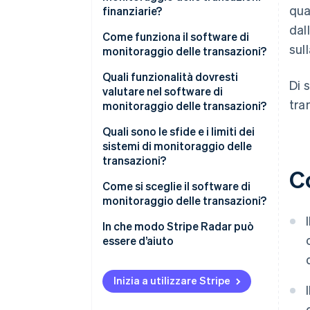
qua
finanziarie?
dal
Come funziona il software di
sul
monitoraggio delle transazioni?
Acquisizione dei dati
Quali funzionalità dovresti
Di 
valutare nel software di
Assegnazione del punteggio di
tra
monitoraggio delle transazioni?
rischio
Avvisi in tempo reale
Quali sono le sfide e i limiti dei
Valutazione delle regole
sistemi di monitoraggio delle
Personalizzazione delle regole
transazioni?
Generazione di avvisi
Co
Integrazione ML
Come si sceglie il software di
Gestione dei casi
monitoraggio delle transazioni?
Gestione dei falsi positivi
Qual è il volume e la velocità
In che modo Stripe Radar può
Analisi e reportistica
delle transazioni?
essere d’aiuto
Compatibilità dell’interfaccia di
Dove si concentra l’esposizione
programmazione delle
alle frodi?
Inizia a utilizzare Stripe
applicazioni (API)
Quanta personalizzazione delle