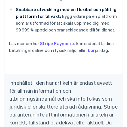
Snabbare utveckling med en flexibel och pålitlig
plattform för tillväxt:
Bygg vidare på en plattform
som är utformad för att skala upp med dig, med
99,999 % upptid och branschledande tillförlitlighet.
Australien
English
Belgien
Läs mer om hur
Stripe Payments
kan underlätta dina
Nederlands
Français
Deutsch
English
betalningar online och i fysisk miljö, eller
börja
idag.
Brasilien
Português
English
Bulgarien
English
Cypern
Innehållet i den här artikeln är endast avsett
English
Danmark
för allmän information och
English
utbildningsändamål och ska inte tolkas som
Estland
juridisk eller skatterelaterad rådgivning. Stripe
English
Fastlandskina
garanterar inte att informationen i artikeln är
简体中文
English
korrekt, fullständig, adekvat eller aktuell. Du
Finland