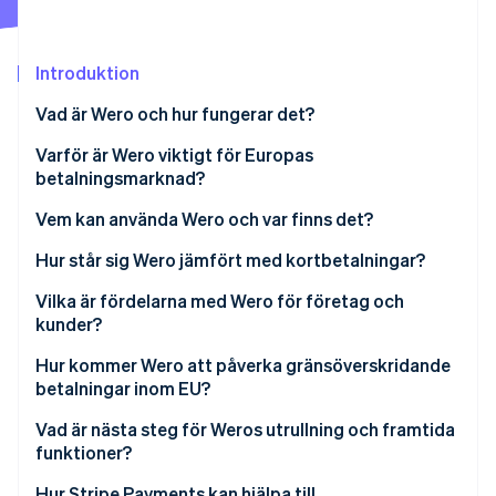
Identitetsverifiering online
Partner
Stripe App Marketplace
Introduktion
Vad är Wero och hur fungerar det?
Stripe Sessions 2026
Varför är Wero viktigt för Europas
Se hur Stripe bygger den ekonomiska inf
Titta nu
betalningsmarknad?
Vem kan använda Wero och var finns det?
Hur står sig Wero jämfört med kortbetalningar?
Hastighet och avräkning
Vilka är fördelarna med Wero för företag och
kunder?
Förmedlare
Fördelar för kunder
Hur kommer Wero att påverka gränsöverskridande
Kostnads- och avgiftsstruktur
betalningar inom EU?
Fördelar för företag
Säkerhet och bedrägeribekämpning
Vad är nästa steg för Weros utrullning och framtida
funktioner?
Tillgång till medel
Hur Stripe Payments kan hjälpa till