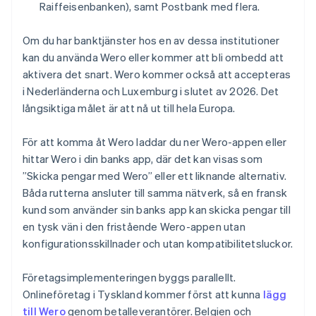
Raiffeisenbanken), samt Postbank med flera.
Om du har banktjänster hos en av dessa institutioner
kan du använda Wero eller kommer att bli ombedd att
aktivera det snart. Wero kommer också att accepteras
i Nederländerna och Luxemburg i slutet av 2026. Det
långsiktiga målet är att nå ut till hela Europa.
För att komma åt Wero laddar du ner Wero-appen eller
hittar Wero i din banks app, där det kan visas som
”Skicka pengar med Wero” eller ett liknande alternativ.
Båda rutterna ansluter till samma nätverk, så en fransk
kund som använder sin banks app kan skicka pengar till
en tysk vän i den fristående Wero-appen utan
konfigurationsskillnader och utan kompatibilitetsluckor.
Företagsimplementeringen byggs parallellt.
Onlineföretag i Tyskland kommer först att kunna
lägg
till Wero
genom betalleverantörer. Belgien och