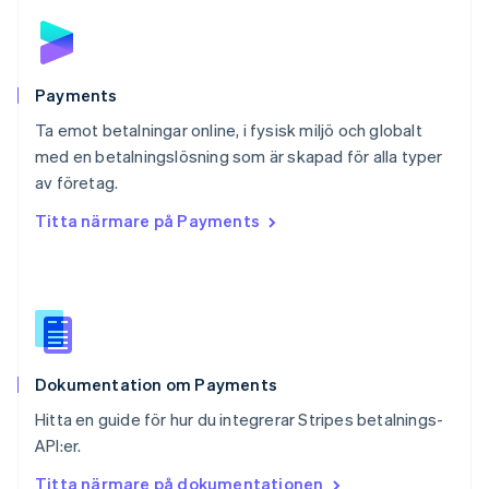
English
Portugal
Português
English
Rumänien
English
Payments
Schweiz
Ta emot betalningar online, i fysisk miljö och globalt
Deutsch
Français
Italiano
English
med en betalningslösning som är skapad för alla typer
Singapore
English
简体中文
av företag.
Slovakien
Titta närmare på Payments
English
Slovenien
English
Italiano
Spanien
Español
English
Storbritannien
English
Dokumentation om Payments
Sverige
Svenska
English
Hitta en guide för hur du integrerar Stripes betalnings-
Thailand
API:er.
ไทย
English
Tjeckien
Titta närmare på dokumentationen