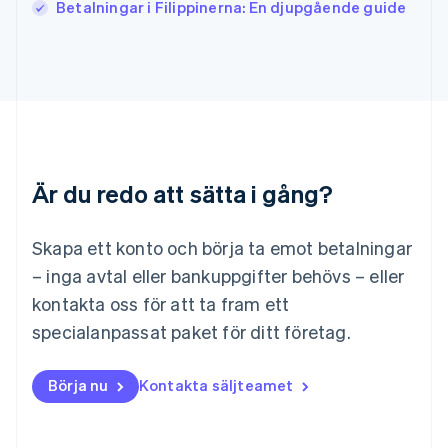
English
Italiano
Betalningar i Filippinerna: En djupgående guide
Lettland
English
Liechtenstein
Deutsch
English
Litauen
English
Luxemburg
Français
Deutsch
English
Är du redo att sätta i gång?
Malaysia
English
简体中文
Malta
Skapa ett konto och börja ta emot betalningar
English
Mexiko
– inga avtal eller bankuppgifter behövs – eller
Español
English
kontakta oss för att ta fram ett
Nederländerna
specialanpassat paket för ditt företag.
Nederlands
English
Norge
English
Börja nu
Kontakta säljteamet
Nya Zeeland
English
Polen