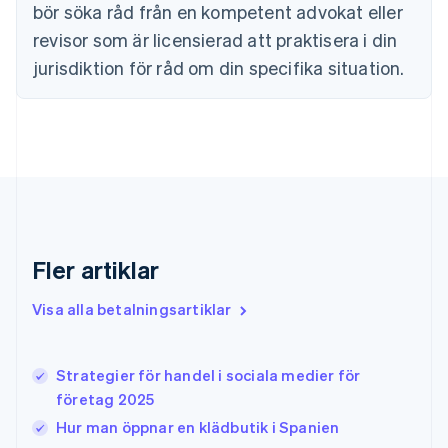
English
Svenska
bör söka råd från en kompetent advokat eller
Frankrike
revisor som är licensierad att praktisera i din
Français
English
Förenade Arabemiraten
jurisdiktion för råd om din specifika situation.
English
Gibraltar
English
Grekland
English
Hongkong SAR, Kina
English
简体中文
Indien
English
Fler artiklar
Irland
English
Visa alla betalningsartiklar
Italien
Italiano
English
Japan
日本語
English
Strategier för handel i sociala medier för
Kanada
företag 2025
English
Français
Hur man öppnar en klädbutik i Spanien
Kroatien