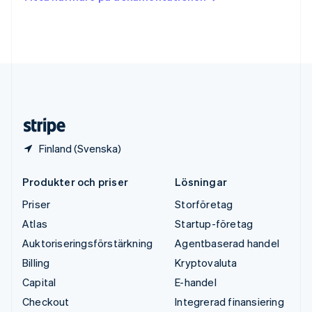
English
Tyskland
Deutsch
English
Ungern
English
USA
English
Español
简体中文
Österrike
Deutsch
English
Finland (Svenska)
Produkter och priser
Lösningar
Priser
Storföretag
Atlas
Startup-företag
Auktoriseringsförstärkning
Agentbaserad handel
Billing
Kryptovaluta
Capital
E-handel
Checkout
Integrerad finansiering