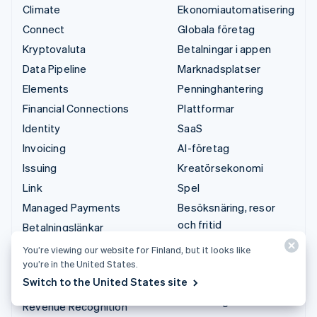
Climate
Ekonomiautomatisering
Connect
Globala företag
Kryptovaluta
Betalningar i appen
Data Pipeline
Marknadsplatser
Elements
Penninghantering
Financial Connections
Plattformar
Identity
SaaS
Invoicing
AI-företag
Issuing
Kreatörsekonomi
Link
Spel
Managed Payments
Besöksnäring, resor
och fritid
Betalningslänkar
Försäkringsbolag
Payments
You’re viewing our website for Finland, but it looks like
Media och
you’re in the United States.
Payouts
underhållning
Switch to the United States site
Radar
Ideella organisationer
Revenue Recognition