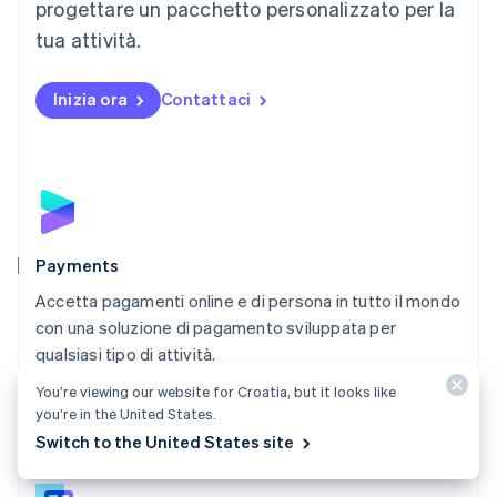
progettare un pacchetto personalizzato per la
Messico
tua attività.
Español
English
Norvegia
English
Inizia ora
Contattaci
Nuova Zelanda
English
Paesi Bassi
Nederlands
English
Polonia
English
Portogallo
Português
English
Payments
RAS di Hong Kong, Cina
Accetta pagamenti online e di persona in tutto il mondo
English
简体中文
con una soluzione di pagamento sviluppata per
Regno Unito
English
qualsiasi tipo di attività.
Repubblica Ceca
You’re viewing our website for Croatia, but it looks like
Scopri Payments
English
you’re in the United States.
Romania
Switch to the United States site
English
Singapore
English
简体中文