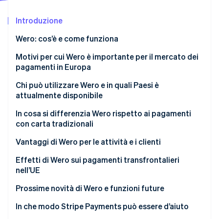
Scopri cosa ti aspetta
Introduzione
Radar
Ecosistema
Prevenzione delle frodi
Wero: cos’è e come funziona
Partner
Atlas
Stripe App Marketplace
Costituzione di start-up
Motivi per cui Wero è importante per il mercato dei
pagamenti in Europa
Climate
Rimozione del carbonio
Chi può utilizzare Wero e in quali Paesi è
Identity
attualmente disponibile
Verifica online dell'identità
In cosa si differenzia Wero rispetto ai pagamenti
con carta tradizionali
Velocità e regolamento dei pagamenti
Vantaggi di Wero per le attività e i clienti
Stripe Sessions 2026
Intermediari
Vantaggi per il cliente
Effetti di Wero sui pagamenti transfrontalieri
Scopri come Stripe sta costruendo l'infrastruttura economi
nell’UE
Guarda ora
Struttura di costi e commissioni
Vantaggi per le attività
Prossime novità di Wero e funzioni future
Sicurezza e prevenzione delle frodi
In che modo Stripe Payments può essere d’aiuto
Accesso ai fondi