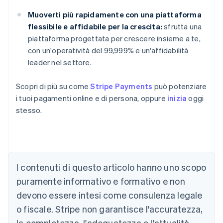
Muoverti più rapidamente con una piattaforma
flessibile e affidabile per la crescita:
sfrutta una
piattaforma progettata per crescere insieme a te,
con un'operatività del 99,999% e un'affidabilità
leader nel settore.
Scopri di più su come
Stripe Payments
può potenziare
i tuoi pagamenti online e di persona, oppure
inizia
oggi
stesso.
Australia
English
Austria
Deutsch
English
I contenuti di questo articolo hanno uno scopo
Belgio
puramente informativo e formativo e non
Nederlands
Français
Deutsch
English
Brasile
devono essere intesi come consulenza legale
Português
English
o fiscale. Stripe non garantisce l'accuratezza,
Bulgaria
la completezza, l'adeguatezza o l'attualità
English