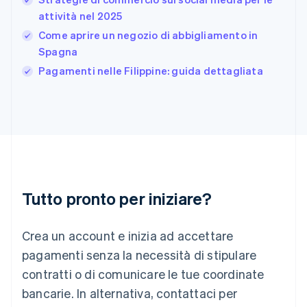
Gibilterra
attività nel 2025
English
Come aprire un negozio di abbigliamento in
Grecia
Spagna
English
India
Pagamenti nelle Filippine: guida dettagliata
English
Irlanda
English
Italia
Italiano
English
Lettonia
English
Liechtenstein
Deutsch
English
Tutto pronto per iniziare?
Lituania
English
Crea un account e inizia ad accettare
Lussemburgo
Français
Deutsch
English
pagamenti senza la necessità di stipulare
Malaysia
contratti o di comunicare le tue coordinate
English
简体中文
Malta
bancarie. In alternativa, contattaci per
English