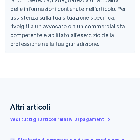
Canada
delle informazioni contenute nell'articolo. Per
English
Français
assistenza sulla tua situazione specifica,
Cina continentale
简体中文
English
rivolgiti a un avvocato o a un commercialista
Cipro
competente e abilitato all'esercizio della
English
Croazia
professione nella tua giurisdizione.
English
Italiano
Danimarca
English
Emirati Arabi Uniti
English
Estonia
English
Finlandia
English
Svenska
Altri articoli
Francia
Français
English
Vedi tutti gli articoli relativi ai pagamenti
Germania
Deutsch
English
Giappone
日本語
English
Strategie di commercio sui social media per le