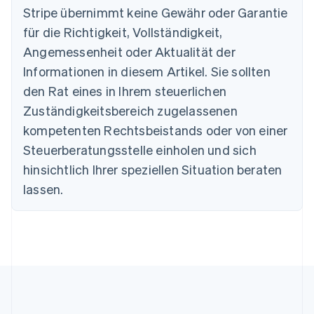
Stripe übernimmt keine Gewähr oder Garantie
Português
English
Bulgarien
für die Richtigkeit, Vollständigkeit,
English
Angemessenheit oder Aktualität der
Dänemark
Informationen in diesem Artikel. Sie sollten
English
Deutschland
den Rat eines in Ihrem steuerlichen
Deutsch
English
Zuständigkeitsbereich zugelassenen
Estland
English
kompetenten Rechtsbeistands oder von einer
Festlandchina
Steuerberatungsstelle einholen und sich
简体中文
English
Finnland
hinsichtlich Ihrer speziellen Situation beraten
English
Svenska
lassen.
Frankreich
Français
English
Gibraltar
English
Griechenland
English
Indien
English
Irland