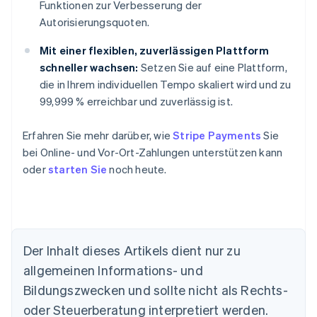
Funktionen zur Verbesserung der
Autorisierungsquoten.
Mit einer flexiblen, zuverlässigen Plattform
schneller wachsen:
Setzen Sie auf eine Plattform,
die in Ihrem individuellen Tempo skaliert wird und zu
99,999 % erreichbar und zuverlässig ist.
Erfahren Sie mehr darüber, wie
Stripe Payments
Sie
bei Online- und Vor-Ort-Zahlungen unterstützen kann
oder
starten Sie
noch heute.
Der Inhalt dieses Artikels dient nur zu
Australien
allgemeinen Informations- und
English
Belgien
Bildungszwecken und sollte nicht als Rechts-
Nederlands
Français
Deutsch
English
oder Steuerberatung interpretiert werden.
Brasilien