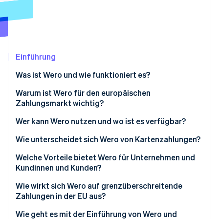
Betrugsprävention
Ecosystem
Atlas
Start-up-Gründung
Partner
Stripe App-Marktplatz
Climate
CO₂-Entnahme
Einführung
Identity
Was ist Wero und wie funktioniert es?
Online-Identitätsprüfung
Warum ist Wero für den europäischen
Zahlungsmarkt wichtig?
Wer kann Wero nutzen und wo ist es verfügbar?
Stripe-Sessions 2026
Wie unterscheidet sich Wero von Kartenzahlungen?
Erfahren Sie, wie Stripe Lösungen für die Wirts
Jetzt ansehen
Geschwindigkeit und Zahlungsabwicklung
Welche Vorteile bietet Wero für Unternehmen und
Kundinnen und Kunden?
Vermittler/innen
Kundennutzen
Wie wirkt sich Wero auf grenzüberschreitende
Kosten- und Gebührenstruktur
Zahlungen in der EU aus?
Geschäftliche Vorteile
Sicherheit und Betrugsprävention
Wie geht es mit der Einführung von Wero und