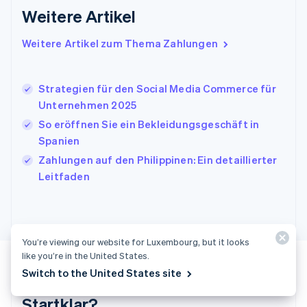
Weitere Artikel
English
Italien
Italiano
English
Weitere Artikel zum Thema Zahlungen
Japan
日本語
English
Kanada
Strategien für den Social Media Commerce für
English
Français
Unternehmen 2025
Kroatien
English
Italiano
So eröffnen Sie ein Bekleidungsgeschäft in
Lettland
Spanien
English
Zahlungen auf den Philippinen: Ein detaillierter
Liechtenstein
Leitfaden
Deutsch
English
Litauen
English
Luxemburg
Français
Deutsch
English
You’re viewing our website for Luxembourg, but it looks
Malaysia
like you’re in the United States.
English
简体中文
Switch to the United States site
Malta
English
Startklar?
Mexiko