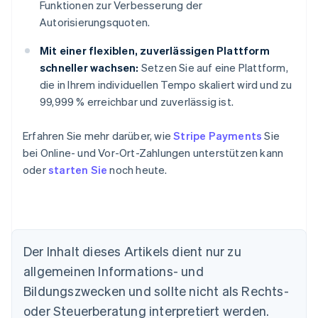
Funktionen zur Verbesserung der
Autorisierungsquoten.
Mit einer flexiblen, zuverlässigen Plattform
schneller wachsen:
Setzen Sie auf eine Plattform,
die in Ihrem individuellen Tempo skaliert wird und zu
99,999 % erreichbar und zuverlässig ist.
Erfahren Sie mehr darüber, wie
Stripe Payments
Sie
bei Online- und Vor-Ort-Zahlungen unterstützen kann
oder
starten Sie
noch heute.
Der Inhalt dieses Artikels dient nur zu
Australien
allgemeinen Informations- und
English
Belgien
Bildungszwecken und sollte nicht als Rechts-
Nederlands
Français
Deutsch
English
oder Steuerberatung interpretiert werden.
Brasilien