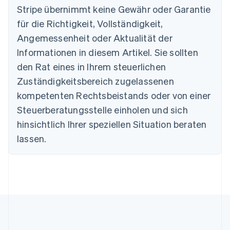
Stripe übernimmt keine Gewähr oder Garantie
Português
English
Bulgarien
für die Richtigkeit, Vollständigkeit,
English
Angemessenheit oder Aktualität der
Dänemark
Informationen in diesem Artikel. Sie sollten
English
Deutschland
den Rat eines in Ihrem steuerlichen
Deutsch
English
Zuständigkeitsbereich zugelassenen
Estland
English
kompetenten Rechtsbeistands oder von einer
Festlandchina
Steuerberatungsstelle einholen und sich
简体中文
English
Finnland
hinsichtlich Ihrer speziellen Situation beraten
English
Svenska
lassen.
Frankreich
Français
English
Gibraltar
English
Griechenland
English
Indien
English
Irland