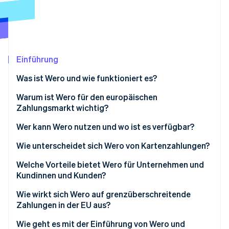
Betrugsprävention
Ecosystem
Atlas
Start-up-Gründung
Partner
Stripe App-Marktplatz
Climate
CO₂-Entnahme
Einführung
Identity
Was ist Wero und wie funktioniert es?
Online-Identitätsprüfung
Warum ist Wero für den europäischen
Zahlungsmarkt wichtig?
Wer kann Wero nutzen und wo ist es verfügbar?
Stripe-Sessions 2026
Wie unterscheidet sich Wero von Kartenzahlungen?
Erfahren Sie, wie Stripe Lösungen für die Wirts
Jetzt ansehen
Geschwindigkeit und Zahlungsabwicklung
Welche Vorteile bietet Wero für Unternehmen und
Kundinnen und Kunden?
Vermittler/innen
Kundennutzen
Wie wirkt sich Wero auf grenzüberschreitende
Kosten- und Gebührenstruktur
Zahlungen in der EU aus?
Geschäftliche Vorteile
Sicherheit und Betrugsprävention
Wie geht es mit der Einführung von Wero und