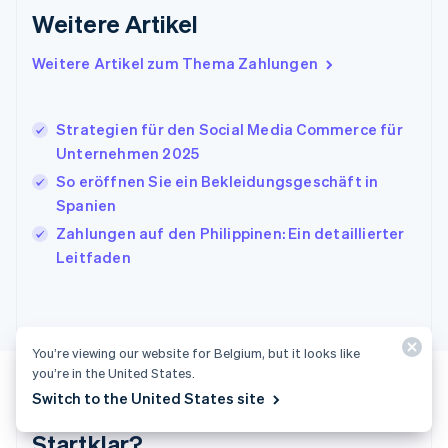
Weitere Artikel
English
Italien
Italiano
English
Weitere Artikel zum Thema Zahlungen
Japan
日本語
English
Kanada
Strategien für den Social Media Commerce für
English
Français
Unternehmen 2025
Kroatien
English
Italiano
So eröffnen Sie ein Bekleidungsgeschäft in
Lettland
Spanien
English
Zahlungen auf den Philippinen: Ein detaillierter
Liechtenstein
Leitfaden
Deutsch
English
Litauen
English
Luxemburg
Français
Deutsch
English
You’re viewing our website for Belgium, but it looks like
Malaysia
you’re in the United States.
English
简体中文
Switch to the United States site
Malta
English
Startklar?
Mexiko