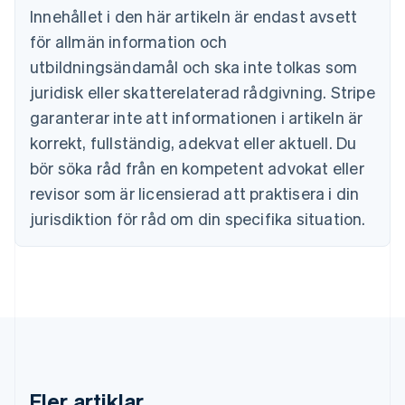
Bulgarien
Innehållet i den här artikeln är endast avsett
English
för allmän information och
Cypern
English
utbildningsändamål och ska inte tolkas som
Danmark
juridisk eller skatterelaterad rådgivning. Stripe
English
Estland
garanterar inte att informationen i artikeln är
English
korrekt, fullständig, adekvat eller aktuell. Du
Fastlandskina
bör söka råd från en kompetent advokat eller
简体中文
English
Finland
revisor som är licensierad att praktisera i din
English
Svenska
jurisdiktion för råd om din specifika situation.
Frankrike
Français
English
Förenade Arabemiraten
English
Gibraltar
English
Grekland
English
Hongkong SAR, Kina
English
简体中文
Fler artiklar