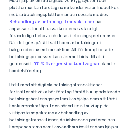
Med hjälp av en rad digitala verktyg, system och
plattformar kan företag nu nå kunder via onlinebutiker,
mobila betalningsplattformar och sociala medier.
Behandling av betalningstransaktioner
har
anpassats för att passa kundernas ständigt
föränderliga behov och deras betalningspreferenser.
När det görs på rätt sätt hamnar betalningen i
bakgrunden av en transaktion. Alltför komplicerade
betalningsprocesser kan däremot bidra till att i
genomsnitt
70 % överger sina kundvagnar
bland e-
handelsföretag.
I takt med att digitala betalningstransaktioner
fortsätter att växa bör företag förstå hur uppdaterade
betalningshanteringssystem kan hjälpa dem att förbli
konkurrenskraftiga. I den här artikeln tar vi upp de
viktigaste aspekterna av behandling av
betalningstransaktioner, de inblandade parterna och
komponenterna samt användbara insikter som hjälper