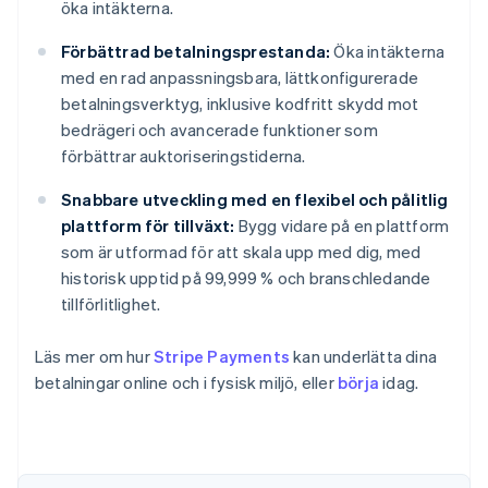
öka intäkterna.
Förbättrad betalningsprestanda:
Öka intäkterna
med en rad anpassningsbara, lättkonfigurerade
betalningsverktyg, inklusive kodfritt skydd mot
bedrägeri och avancerade funktioner som
förbättrar auktoriseringstiderna.
Snabbare utveckling med en flexibel och pålitlig
plattform för tillväxt:
Bygg vidare på en plattform
som är utformad för att skala upp med dig, med
historisk upptid på 99,999 % och branschledande
tillförlitlighet.
Läs mer om hur
Stripe Payments
kan underlätta dina
Australien
betalningar online och i fysisk miljö, eller
börja
idag.
English
Belgien
Nederlands
Français
Deutsch
English
Brasilien
Português
English