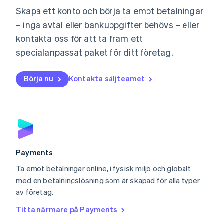
Malta
Skapa ett konto och börja ta emot betalningar
English
Mexiko
– inga avtal eller bankuppgifter behövs – eller
Español
English
kontakta oss för att ta fram ett
Nederländerna
specialanpassat paket för ditt företag.
Nederlands
English
Norge
English
Börja nu
Kontakta säljteamet
Nya Zeeland
English
Polen
English
Portugal
Português
English
Rumänien
English
Payments
Schweiz
Ta emot betalningar online, i fysisk miljö och globalt
Deutsch
Français
Italiano
English
med en betalningslösning som är skapad för alla typer
Singapore
English
简体中文
av företag.
Slovakien
Titta närmare på Payments
English