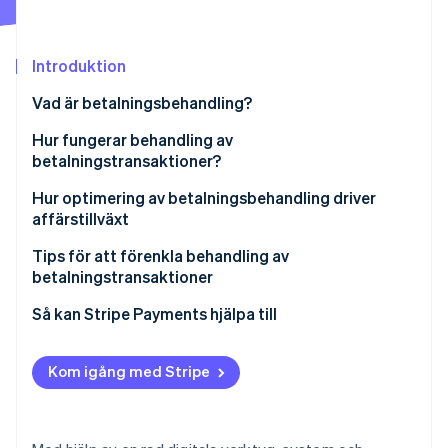
Identitetsverifiering online
Partner
Stripe App Marketplace
Introduktion
Vad är betalningsbehandling?
Stripe Sessions 2026
Hur fungerar behandling av
Se hur Stripe bygger den ekonomiska inf
Titta nu
betalningstransaktioner?
Nyckelaktörer och komponenter inom behandling av
Hur optimering av betalningsbehandling driver
betalningstransaktioner
affärstillväxt
Tips för att förenkla behandling av
betalningstransaktioner
Så kan Stripe Payments hjälpa till
Kom igång med Stripe