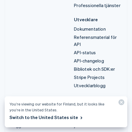
Professionella tjänster
Utvecklare
Dokumentation
Referensmaterial för
API
API-status
API-changelog
Bibliotek och SDK:er
Stripe Projects
Utvecklarblogg
Resurser
Företag
You’re viewing our website for Finland, but it looks like
Guider
Produktplan
you’re in the United States.
Switch to the United States site
Kundberättelser
Karriärer
Blogg
Nyhetsrum