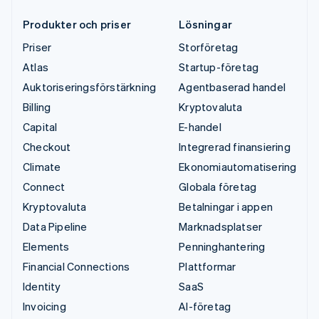
Produkter och priser
Lösningar
Priser
Storföretag
Atlas
Startup-företag
Auktoriseringsförstärkning
Agentbaserad handel
Billing
Kryptovaluta
Capital
E-handel
Checkout
Integrerad finansiering
Climate
Ekonomiautomatisering
Connect
Globala företag
Kryptovaluta
Betalningar i appen
Data Pipeline
Marknadsplatser
Elements
Penninghantering
Financial Connections
Plattformar
Identity
SaaS
Invoicing
AI-företag