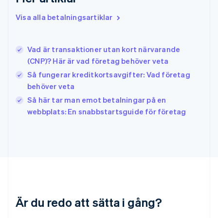
Indien
English
Visa alla betalningsartiklar
Irland
English
Italien
Vad är transaktioner utan kort närvarande
Italiano
English
(CNP)? Här är vad företag behöver veta
Japan
日本語
English
Så fungerar kreditkortsavgifter: Vad företag
Kanada
behöver veta
English
Français
Så här tar man emot betalningar på en
Kroatien
English
Italiano
webbplats: En snabbstartsguide för företag
Lettland
English
Liechtenstein
Deutsch
English
Litauen
English
Luxemburg
Français
Deutsch
English
Är du redo att sätta i gång?
Malaysia
English
简体中文