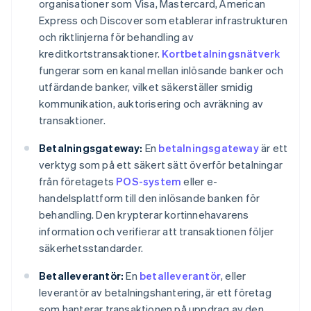
organisationer som Visa, Mastercard, American
Express och Discover som etablerar infrastrukturen
och riktlinjerna för behandling av
kreditkortstransaktioner.
Kortbetalningsnätverk
fungerar som en kanal mellan inlösande banker och
utfärdande banker, vilket säkerställer smidig
kommunikation, auktorisering och avräkning av
transaktioner.
Betalningsgateway:
En
betalningsgateway
är ett
verktyg som på ett säkert sätt överför betalningar
från företagets
POS-system
eller e-
handelsplattform till den inlösande banken för
behandling. Den krypterar kortinnehavarens
information och verifierar att transaktionen följer
säkerhetsstandarder.
Betalleverantör:
En
betalleverantör
, eller
leverantör av betalningshantering, är ett företag
som hanterar transaktionen på uppdrag av den