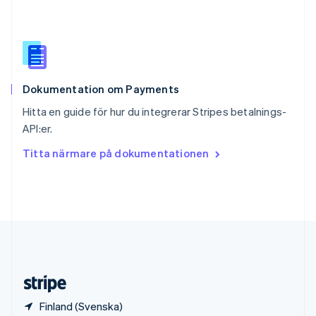
Slovenien
English
Italiano
Spanien
Español
English
Storbritannien
English
Dokumentation om Payments
Sverige
Svenska
English
Hitta en guide för hur du integrerar Stripes betalnings-
Thailand
API:er.
ไทย
English
Tjeckien
Titta närmare på dokumentationen
English
Tyskland
Deutsch
English
Ungern
English
USA
English
Español
简体中文
Österrike
Deutsch
English
Finland (Svenska)