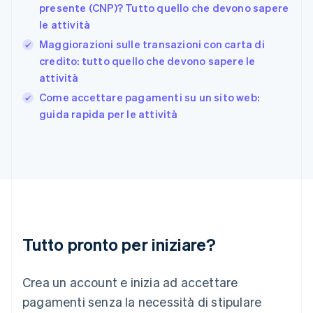
presente (CNP)? Tutto quello che devono sapere
Deutsch
English
le attività
Giappone
日本語
English
Maggiorazioni sulle transazioni con carta di
Gibilterra
credito: tutto quello che devono sapere le
English
attività
Grecia
English
Come accettare pagamenti su un sito web:
India
guida rapida per le attività
English
Irlanda
English
Italia
Italiano
English
Lettonia
English
Liechtenstein
Deutsch
English
Tutto pronto per iniziare?
Lituania
English
Crea un account e inizia ad accettare
Lussemburgo
Français
Deutsch
English
pagamenti senza la necessità di stipulare
Malaysia