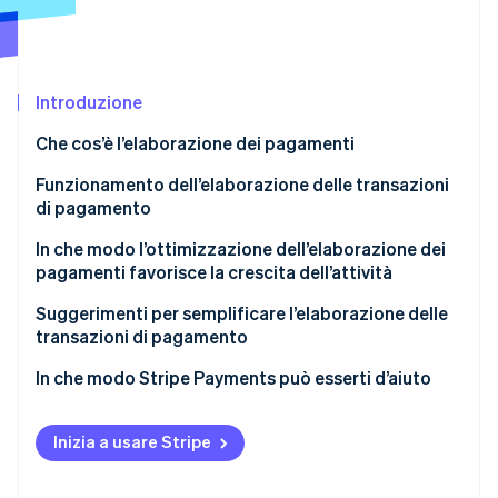
Radar
Prevenzione delle frodi
Ecosistema
Atlas
Introduzione
Costituzione di start-up
Partner
Stripe App Marketplace
Climate
Che cos’è l’elaborazione dei pagamenti
Rimozione del carbonio
Funzionamento dell’elaborazione delle transazioni
Identity
di pagamento
Verifica online dell'identità
Attori principali e componenti coinvolti
In che modo l’ottimizzazione dell’elaborazione dei
nell’elaborazione delle transazioni di pagamento
pagamenti favorisce la crescita dell’attività
Suggerimenti per semplificare l’elaborazione delle
transazioni di pagamento
Stripe Sessions 2026
Scopri come Stripe sta costruendo l'infrastruttura economi
In che modo Stripe Payments può esserti d’aiuto
Guarda ora
Inizia a usare Stripe