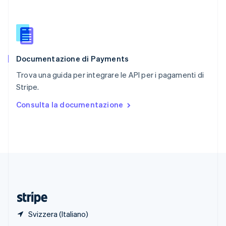
English
Singapore
English
简体中文
Slovacchia
English
Documentazione di Payments
Slovenia
English
Italiano
Trova una guida per integrare le API per i pagamenti di
Spagna
Stripe.
Español
English
Stati Uniti
Consulta la documentazione
English
Español
简体中文
Svezia
Svenska
English
Svizzera
Deutsch
Français
Italiano
English
Thailandia
ไทย
English
Ungheria
English
Svizzera (Italiano)