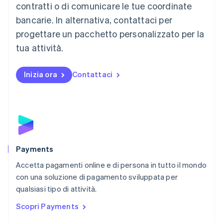
contratti o di comunicare le tue coordinate
English
简体中文
Malta
bancarie. In alternativa, contattaci per
English
progettare un pacchetto personalizzato per la
Messico
tua attività.
Español
English
Norvegia
English
Inizia ora
Contattaci
Nuova Zelanda
English
Paesi Bassi
Nederlands
English
Polonia
English
Portogallo
Português
English
Payments
RAS di Hong Kong, Cina
Accetta pagamenti online e di persona in tutto il mondo
English
简体中文
con una soluzione di pagamento sviluppata per
Regno Unito
English
qualsiasi tipo di attività.
Repubblica Ceca
Scopri Payments
English
Romania