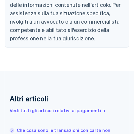
delle informazioni contenute nell'articolo. Per
Português
English
Bulgaria
assistenza sulla tua situazione specifica,
English
rivolgiti a un avvocato o a un commercialista
Canada
competente e abilitato all'esercizio della
English
Français
Cina continentale
professione nella tua giurisdizione.
简体中文
English
Cipro
English
Croazia
English
Italiano
Danimarca
English
Emirati Arabi Uniti
English
Estonia
Altri articoli
English
Finlandia
Vedi tutti gli articoli relativi ai pagamenti
English
Svenska
Francia
Français
English
Che cosa sono le transazioni con carta non
Germania