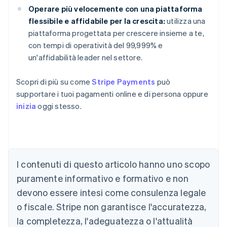
Operare più velocemente con una piattaforma
flessibile e affidabile per la crescita:
utilizza una
piattaforma progettata per crescere insieme a te,
con tempi di operatività del 99,999% e
un'affidabilità leader nel settore.
Scopri di più su come
Stripe Payments
può
supportare i tuoi pagamenti online e di persona oppure
inizia
oggi stesso.
I contenuti di questo articolo hanno uno scopo
Australia
English
puramente informativo e formativo e non
Austria
devono essere intesi come consulenza legale
Deutsch
English
Belgio
o fiscale. Stripe non garantisce l'accuratezza,
Nederlands
Français
Deutsch
English
la completezza, l'adeguatezza o l'attualità
Brasile