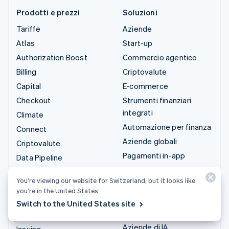
Prodotti e prezzi
Soluzioni
Tariffe
Aziende
Atlas
Start-up
Authorization Boost
Commercio agentico
Billing
Criptovalute
Capital
E-commerce
Checkout
Strumenti finanziari
integrati
Climate
Automazione per finanza
Connect
Aziende globali
Criptovalute
Pagamenti in-app
Data Pipeline
Marketplace
Elements
You’re viewing our website for Switzerland, but it looks like
Gestione del denaro
Financial Connections
you’re in the United States.
Piattaforme
Identity
Switch to the United States site
SaaS
Invoicing
Aziende di IA