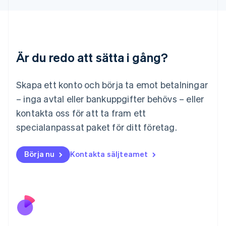
Liechtenstein
Deutsch
English
Litauen
English
Luxemburg
Är du redo att sätta i gång?
Français
Deutsch
English
Malaysia
English
简体中文
Skapa ett konto och börja ta emot betalningar
Malta
– inga avtal eller bankuppgifter behövs – eller
English
Mexiko
kontakta oss för att ta fram ett
Español
English
specialanpassat paket för ditt företag.
Nederländerna
Nederlands
English
Norge
Börja nu
Kontakta säljteamet
English
Nya Zeeland
English
Polen
English
Portugal
Português
English