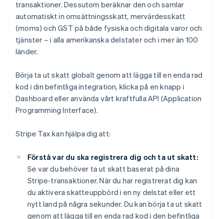
transaktioner. Dessutom beräknar den och samlar
automatiskt in omsättningsskatt, mervärdesskatt
(moms) och GST på både fysiska och digitala varor och
tjänster – i alla amerikanska delstater och i mer än 100
länder.
Börja ta ut skatt globalt genom att lägga till en enda rad
kod i din befintliga integration, klicka på en knapp i
Dashboard eller använda vårt kraftfulla API (Application
Programming Interface).
Stripe Tax kan hjälpa dig att:
Förstå var du ska registrera dig och ta ut skatt:
Se var du behöver ta ut skatt baserat på dina
Stripe-transaktioner. När du har registrerat dig kan
du aktivera skatteuppbörd i en ny delstat eller ett
nytt land på några sekunder. Du kan börja ta ut skatt
genom att lägga till en enda rad kod i den befintliga