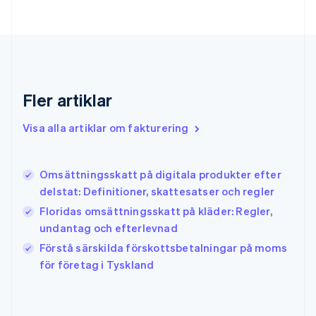
Förenade Arabemiraten
English
Gibraltar
English
Grekland
English
Fler artiklar
Hongkong SAR, Kina
English
简体中文
Indien
Visa alla artiklar om fakturering
English
Irland
English
Omsättningsskatt på digitala produkter efter
Italien
delstat: Definitioner, skattesatser och regler
Italiano
English
Japan
Floridas omsättningsskatt på kläder: Regler,
日本語
English
undantag och efterlevnad
Kanada
Förstå särskilda förskottsbetalningar på moms
English
Français
för företag i Tyskland
Kroatien
English
Italiano
Lettland
English