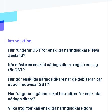
Identitetsverifiering online
Partner
Stripe App Marketplace
Stripe Sessions 2026
Se hur Stripe bygger den ekonomiska inf
Titta nu
Introduktion
Hur fungerar GST för enskilda näringsidkare i Nya
Zeeland?
När måste en enskild näringsidkare registrera sig
för GST?
Hur gör enskilda näringsidkare när de debiterar, tar
ut och redovisar GST?
Hur fungerar ingående skattekrediter för enskilda
näringsidkare?
Vilka utgifter kan enskilda näringsidkare göra