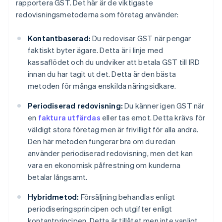
rapportera GST. Det här är de viktigaste
redovisningsmetoderna som företag använder:
Kontantbaserad:
Du redovisar GST när pengar
faktiskt byter ägare. Detta är i linje med
kassaflödet och du undviker att betala GST till IRD
innan du har tagit ut det. Detta är den bästa
metoden för många enskilda näringsidkare.
Periodiserad redovisning:
Du känner igen GST när
en
faktura utfärdas
eller tas emot. Detta krävs för
väldigt stora företag men är frivilligt för alla andra.
Den här metoden fungerar bra om du redan
använder periodiserad redovisning, men det kan
vara en ekonomisk påfrestning om kunderna
betalar långsamt.
Hybridmetod:
Försäljning behandlas enligt
periodiseringsprincipen och utgifter enligt
kontantprincipen. Detta är tillåtet men inte vanligt,