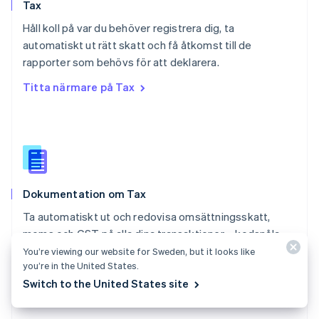
Tax
Rumänien
English
Håll koll på var du behöver registrera dig, ta
Schweiz
automatiskt ut rätt skatt och få åtkomst till de
Deutsch
Français
Italiano
English
rapporter som behövs för att deklarera.
Singapore
English
简体中文
Titta närmare på Tax
Slovakien
English
Slovenien
English
Italiano
Spanien
Español
English
Storbritannien
Dokumentation om Tax
English
Sverige
Ta automatiskt ut och redovisa omsättningsskatt,
Svenska
English
moms och GST på alla dina transaktioner – kodsnåla
Thailand
och kodfria integrationer finns tillgängliga.
You’re viewing our website for Sweden, but it looks like
ไทย
English
you’re in the United States.
Tjeckien
Titta närmare på dokumentationen
Switch to the United States site
English
Tyskland
Deutsch
English