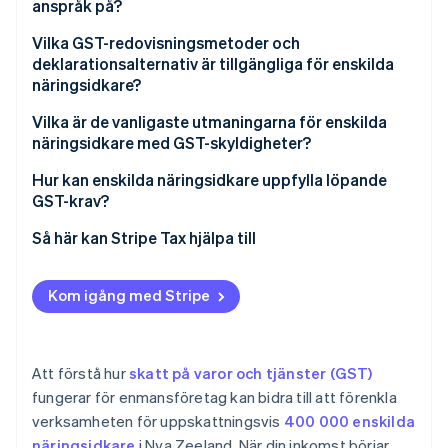
anspråk på?
Kostnader för hemmakontor
Vilka GST-redovisningsmetoder och
deklarationsalternativ är tillgängliga för enskilda
Fordon och resor
näringsidkare?
Utrustning och verktyg
Redovisningsmetoder
Vilka är de vanligaste utmaningarna för enskilda
näringsidkare med GST-skyldigheter?
Lager och material
Tajming för deklaration
Hur kan enskilda näringsidkare uppfylla löpande
Tjänster och abonnemang
Justera din konfiguration
GST-krav?
Så här kan Stripe Tax hjälpa till
Kom igång med Stripe
Att förstå hur
skatt på varor och tjänster (GST)
fungerar för enmansföretag kan bidra till att förenkla
verksamheten för uppskattningsvis
400 000 enskilda
näringsidkare
i Nya Zeeland. När din inkomst börjar