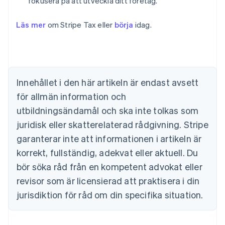
fokusera på att utveckla ditt företag.
Läs mer
om Stripe Tax eller
börja
idag.
Australien
English
Belgien
Nederlands
Français
Deutsch
English
Brasilien
Português
English
Innehållet i den här artikeln är endast avsett
Bulgarien
för allmän information och
English
Cypern
utbildningsändamål och ska inte tolkas som
English
juridisk eller skatterelaterad rådgivning. Stripe
Danmark
garanterar inte att informationen i artikeln är
English
Estland
korrekt, fullständig, adekvat eller aktuell. Du
English
bör söka råd från en kompetent advokat eller
Fastlandskina
revisor som är licensierad att praktisera i din
简体中文
English
Finland
jurisdiktion för råd om din specifika situation.
English
Svenska
Frankrike
Français
English