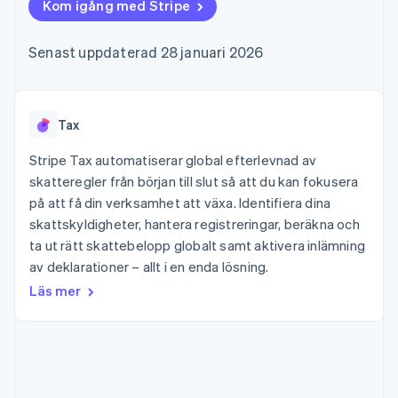
Godkännandeoptimeringar
Kom igång med Stripe
Recognition
Företag
Plattformar
Erbjud
Link
Automatiserad
SaaS
användningsbaserad
Accelererad kassaprocess
redovisning
Produktplan
fakturering
Senast uppdaterad 28 januari 2026
Financial Connections
Stripe Sigma
Sessions årliga
Utfärda stablecoin-
Länkade finanskontodata
Anpassade
konferens
stödda kort
rapporter
Karriärer
Tillhandahåll och
Efter bransch
Data Pipeline
Nyhetsrum
hantera tjänster med
Datasynkronisering
Stripe Press
Tax
agenter
AI-företag
Kreatörsekonomi
Stripe Tax automatiserar global efterlevnad av
Spel
skatteregler från början till slut så att du kan fokusera
Besöksnäring, resor
Kontakt
Mer
Resurser
på att få din verksamhet att växa. Identifiera dina
och fritid
Product roadmap
Försäkringsbolag
skattskyldigheter, hantera registreringar, beräkna och
Kontakta säljteamet
Se vad som kommer härnäst
Media och
Appintegrationer
Bli partner
ta ut rätt skattebelopp globalt samt aktivera inlämning
underhållning
Kodexempel
Radar
av deklarationer – allt i en enda lösning.
Ideella organisationer
Utvecklarblogg
Bedrägeribekämpning
Professionella tjänster
API-status
Läs mer
Offentlig sektor
Atlas
Detaljhandel
Bolagsbildning för startups
Climate
Koldioxidinfångning
Ecosystem
Identity