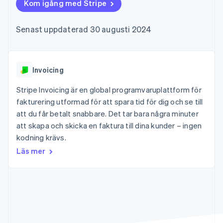
Godkännandeoptimeringar
Kom igång med Stripe
Recognition
Företag
Plattformar
Erbjud
Link
Automatiserad
SaaS
användningsbaserad
Accelererad kassaprocess
redovisning
Produktplan
fakturering
Senast uppdaterad 30 augusti 2024
Financial Connections
Stripe Sigma
Sessions årliga
Utfärda stablecoin-
Länkade finanskontodata
Anpassade
konferens
stödda kort
rapporter
Karriärer
Tillhandahåll och
Efter bransch
Data Pipeline
Nyhetsrum
hantera tjänster med
Datasynkronisering
Stripe Press
Invoicing
agenter
AI-företag
Kreatörsekonomi
Stripe Invoicing är en global programvaruplattform för
Spel
fakturering utformad för att spara tid för dig och se till
Besöksnäring, resor
Kontakt
Mer
Resurser
att du får betalt snabbare. Det tar bara några minuter
och fritid
Product roadmap
Försäkringsbolag
att skapa och skicka en faktura till dina kunder – ingen
Kontakta säljteamet
Se vad som kommer härnäst
Media och
Appintegrationer
Bli partner
kodning krävs.
underhållning
Kodexempel
Radar
Ideella organisationer
Utvecklarblogg
Läs mer
Bedrägeribekämpning
Professionella tjänster
API-status
Offentlig sektor
Atlas
Detaljhandel
Bolagsbildning för startups
Climate
Koldioxidinfångning
Ecosystem
Identity