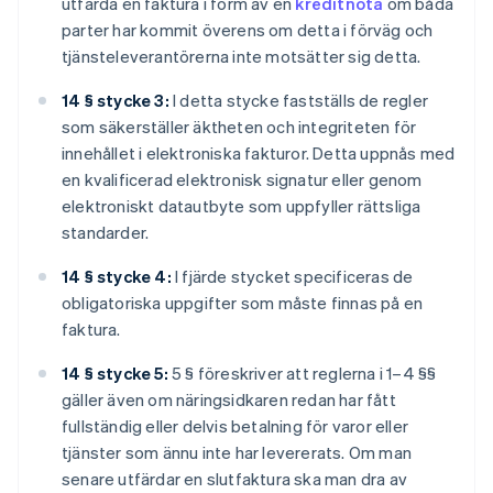
utfärda en faktura i form av en
kreditnota
om båda
parter har kommit överens om detta i förväg och
tjänsteleverantörerna inte motsätter sig detta.
14 § stycke 3:
I detta stycke fastställs de regler
som säkerställer äktheten och integriteten för
innehållet i elektroniska fakturor. Detta uppnås med
en kvalificerad elektronisk signatur eller genom
elektroniskt datautbyte som uppfyller rättsliga
standarder.
14 § stycke 4:
I fjärde stycket specificeras de
obligatoriska uppgifter som måste finnas på en
faktura.
14 § stycke 5:
5 § föreskriver att reglerna i 1–4 §§
gäller även om näringsidkaren redan har fått
fullständig eller delvis betalning för varor eller
tjänster som ännu inte har levererats. Om man
senare utfärdar en slutfaktura ska man dra av