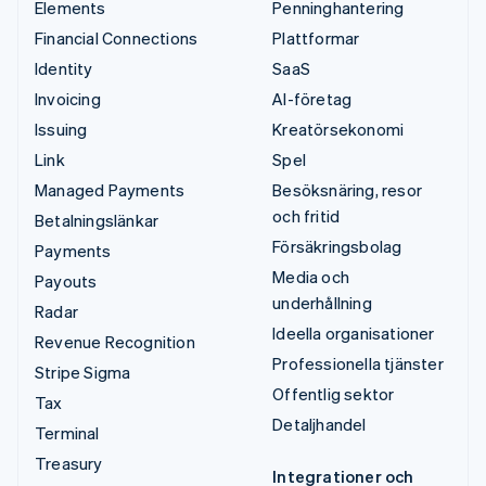
Elements
Penninghantering
Financial Connections
Plattformar
Identity
SaaS
Invoicing
AI-företag
Issuing
Kreatörsekonomi
Link
Spel
Managed Payments
Besöksnäring, resor
och fritid
Betalningslänkar
Försäkringsbolag
Payments
Media och
Payouts
underhållning
Radar
Ideella organisationer
Revenue Recognition
Professionella tjänster
Stripe Sigma
Offentlig sektor
Tax
Detaljhandel
Terminal
Treasury
Integrationer och