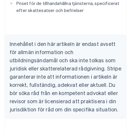
Priset för de tillhandahållna tjänsterna, specificerat
English
Belgien
efter skattesatser och befrielser
Nederlands
Français
Deutsch
English
Brasilien
Português
English
Bulgarien
English
Innehållet i den här artikeln är endast avsett
Cypern
för allmän information och
English
Danmark
utbildningsändamål och ska inte tolkas som
English
juridisk eller skatterelaterad rådgivning. Stripe
Estland
English
garanterar inte att informationen i artikeln är
Fastlandskina
korrekt, fullständig, adekvat eller aktuell. Du
简体中文
English
Finland
bör söka råd från en kompetent advokat eller
English
Svenska
revisor som är licensierad att praktisera i din
Frankrike
jurisdiktion för råd om din specifika situation.
Français
English
Förenade Arabemiraten
English
Gibraltar