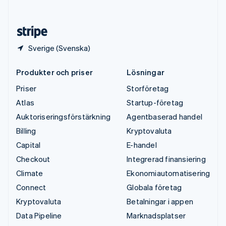
English
Español
简体中文
Österrike
Deutsch
English
Sverige (Svenska)
Produkter och priser
Lösningar
Priser
Storföretag
Atlas
Startup-företag
Auktoriseringsförstärkning
Agentbaserad handel
Billing
Kryptovaluta
Capital
E-handel
Checkout
Integrerad finansiering
Climate
Ekonomiautomatisering
Connect
Globala företag
Kryptovaluta
Betalningar i appen
Data Pipeline
Marknadsplatser