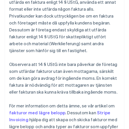
utfärda en faktura enligt 14 § UStG, använda ett annat
format eller inte utfärda någon faktura alls.
Privatkunder kan dock uttryckligen be om en faktura
och företaget måste då uppfylla kundens begäran.
Dessutom är företag endast skyldiga att utfärda
fakturor enligt 14 § UStG för skattepliktigt utfört
arbete och material (Werklieferung) samt andra
tjänster som hänför sig till en fastighet.
Observera att 14 § UStG inte bara påverkar de företag
som utfärdar fakturor utan även mottagarna, särskilt
om de kan göra avdrag för ingående moms. En korrekt
faktura är nödvändig för att mottagaren av tjänsten
eller fakturan ska kunna kräva tillbaka ingående moms.
För mer information om detta ämne, se vår artikel om
fakturor med lägre belopp
. Dessutom kan
Stripe
Invoicing
hjälpa dig att skapa och skicka fakturor med
lägre belopp och andra typer av fakturor som uppfyller