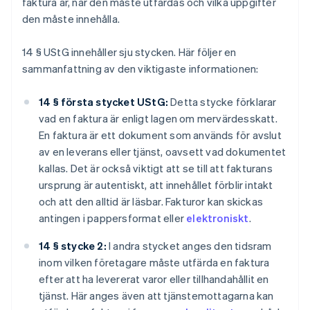
faktura är, när den måste utfärdas och vilka uppgifter
den måste innehålla.
14 § UStG innehåller sju stycken. Här följer en
sammanfattning av den viktigaste informationen:
14 § första stycket UStG:
Detta stycke förklarar
vad en faktura är enligt lagen om mervärdesskatt.
En faktura är ett dokument som används för avslut
av en leverans eller tjänst, oavsett vad dokumentet
kallas. Det är också viktigt att se till att fakturans
ursprung är autentiskt, att innehållet förblir intakt
och att den alltid är läsbar. Fakturor kan skickas
antingen i pappersformat eller
elektroniskt
.
14 § stycke 2:
I andra stycket anges den tidsram
inom vilken företagare måste utfärda en faktura
efter att ha levererat varor eller tillhandahållit en
tjänst. Här anges även att tjänstemottagarna kan