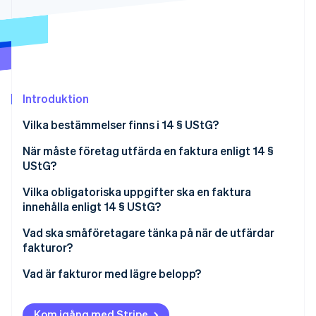
Identitetsverifiering online
Partner
Stripe App Marketplace
Stripe Sessions 2026
Introduktion
Se hur Stripe bygger den ekonomiska inf
Titta nu
Vilka bestämmelser finns i 14 § UStG?
När måste företag utfärda en faktura enligt 14 §
UStG?
Vilka obligatoriska uppgifter ska en faktura
innehålla enligt 14 § UStG?
Vad ska småföretagare tänka på när de utfärdar
fakturor?
Vad är fakturor med lägre belopp?
Kom igång med Stripe