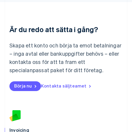
English
Luxemburg
Français
Deutsch
English
Malaysia
Är du redo att sätta i gång?
English
简体中文
Malta
English
Skapa ett konto och börja ta emot betalningar
Mexiko
Español
English
– inga avtal eller bankuppgifter behövs – eller
Nederländerna
kontakta oss för att ta fram ett
Nederlands
English
Norge
specialanpassat paket för ditt företag.
English
Nya Zeeland
Börja nu
Kontakta säljteamet
English
Polen
English
Portugal
Português
English
Rumänien
English
Schweiz
Invoicing