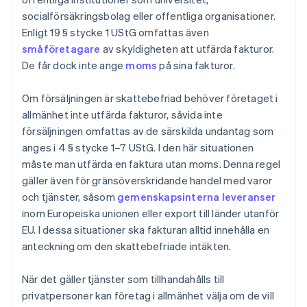
socialförsäkringsbolag eller offentliga organisationer.
Enligt 19 § stycke 1 UStG omfattas även
småföretagare
av skyldigheten att utfärda fakturor.
De får dock inte ange
moms
på sina fakturor.
Om försäljningen är skattebefriad behöver företaget i
allmänhet inte utfärda fakturor, såvida inte
försäljningen omfattas av de särskilda undantag som
anges i 4 § stycke 1–7 UStG. I den här situationen
måste man utfärda en faktura utan moms. Denna regel
gäller även för gränsöverskridande handel med varor
och tjänster, såsom
gemenskapsinterna leveranser
inom Europeiska unionen eller export till länder utanför
EU. I dessa situationer ska fakturan alltid innehålla en
anteckning om den skattebefriade intäkten.
När det gäller tjänster som tillhandahålls till
privatpersoner kan företag i allmänhet välja om de vill