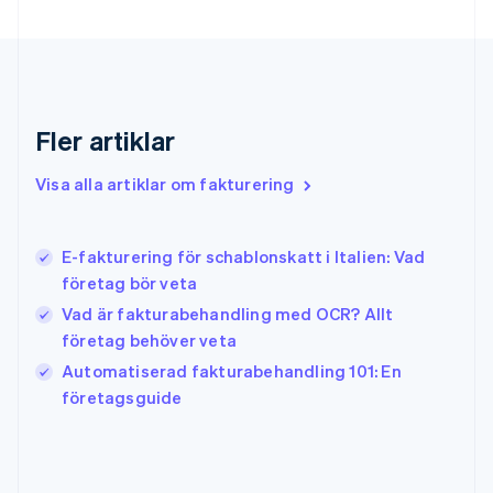
English
Grekland
English
Hongkong SAR, Kina
English
简体中文
Indien
Fler artiklar
English
Irland
Visa alla artiklar om fakturering
English
Italien
Italiano
English
E-fakturering för schablonskatt i Italien: Vad
Japan
日本語
English
företag bör veta
Kanada
Vad är fakturabehandling med OCR? Allt
English
Français
företag behöver veta
Kroatien
English
Italiano
Automatiserad fakturabehandling 101: En
Lettland
företagsguide
English
Liechtenstein
Deutsch
English
Litauen