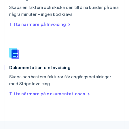
Deutsch
Français
Italiano
English
Skapa en faktura och skicka den till dina kunder på bara
Singapore
English
简体中文
några minuter – ingen kod krävs.
Slovakien
Titta närmare på Invoicing
English
Slovenien
English
Italiano
Spanien
Español
English
Storbritannien
English
Dokumentation om Invoicing
Sverige
Svenska
English
Skapa och hantera fakturor för engångsbetalningar
Thailand
med Stripe Invoicing.
ไทย
English
Tjeckien
Titta närmare på dokumentationen
English
Tyskland
Deutsch
English
Ungern
English
USA