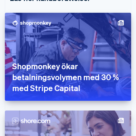
Fastlandskina
简体中文
English
Finland
English
Svenska
Frankrike
Français
English
Förenade Arabemiraten
English
Gibraltar
English
Shopmonkey ökar
Grekland
English
betalningsvolymen med 30 %
Hongkong SAR, Kina
med Stripe Capital
English
简体中文
Indien
English
Irland
English
Italien
Italiano
English
Japan
日本語
English