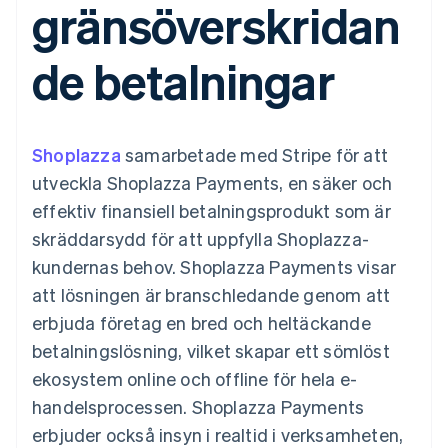
gränsöverskridan
Godkännandeoptimeringar
Recognition
Företag
Plattformar
Erbjud
Link
Automatiserad
SaaS
användningsbaserad
Accelererad kassaprocess
redovisning
Produktplan
fakturering
de betalningar
Financial Connections
Stripe Sigma
Sessions årliga
Utfärda stablecoin-
Länkade finanskontodata
Anpassade
konferens
stödda kort
rapporter
Karriärer
Tillhandahåll och
Efter bransch
Data Pipeline
Nyhetsrum
hantera tjänster med
Datasynkronisering
Stripe Press
agenter
Shoplazza
samarbetade med Stripe för att
AI-företag
Kreatörsekonomi
utveckla Shoplazza Payments, en säker och
Spel
effektiv finansiell betalningsprodukt som är
Besöksnäring, resor
Kontakt
Mer
Resurser
och fritid
skräddarsydd för att uppfylla Shoplazza-
Product roadmap
Försäkringsbolag
Kontakta säljteamet
Se vad som kommer härnäst
Media och
Appintegrationer
kundernas behov. Shoplazza Payments visar
Bli partner
underhållning
Kodexempel
Radar
att lösningen är branschledande genom att
Ideella organisationer
Utvecklarblogg
Bedrägeribekämpning
Professionella tjänster
API-status
erbjuda företag en bred och heltäckande
Offentlig sektor
Atlas
betalningslösning, vilket skapar ett sömlöst
Detaljhandel
Bolagsbildning för startups
ekosystem online och offline för hela e-
Climate
handelsprocessen. Shoplazza Payments
Koldioxidinfångning
Ecosystem
erbjuder också insyn i realtid i verksamheten,
Identity