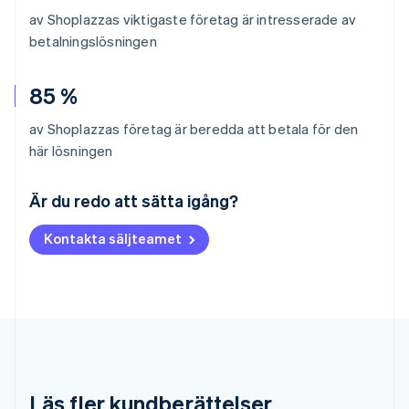
av Shoplazzas viktigaste företag är intresserade av
betalningslösningen
85 %
av Shoplazzas företag är beredda att betala för den
här lösningen
Australien
English
Är du redo att sätta igång?
Belgien
Nederlands
Français
Deutsch
English
Kontakta säljteamet
Brasilien
Português
English
Bulgarien
English
Cypern
English
Danmark
English
Estland
Läs fler kundberättelser
English