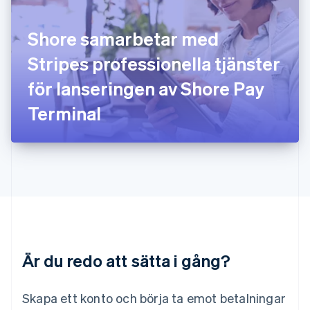
Kanada
English
Français
Shore samarbetar med
Kroatien
English
Italiano
Stripes professionella tjänster
Lettland
English
för lanseringen av Shore Pay
Liechtenstein
Terminal
Deutsch
English
Litauen
English
Luxemburg
Français
Deutsch
English
Malaysia
English
简体中文
Malta
English
Mexiko
Español
English
Är du redo att sätta i gång?
Nederländerna
Nederlands
English
Norge
Skapa ett konto och börja ta emot betalningar
English