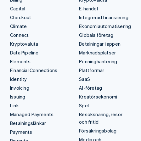
Capital
E-handel
Checkout
Integrerad finansiering
Climate
Ekonomiautomatisering
Connect
Globala företag
Kryptovaluta
Betalningar i appen
Data Pipeline
Marknadsplatser
Elements
Penninghantering
Financial Connections
Plattformar
Identity
SaaS
Invoicing
AI-företag
Issuing
Kreatörsekonomi
Link
Spel
Managed Payments
Besöksnäring, resor
och fritid
Betalningslänkar
Försäkringsbolag
Payments
Media och
Payouts