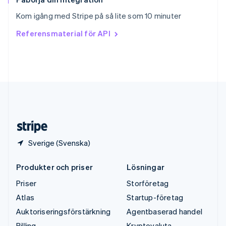
Thailand
Kom igång med Stripe på så lite som 10 minuter
ไทย
English
Tjeckien
Referensmaterial för API
English
Tyskland
Deutsch
English
Ungern
English
USA
English
Español
简体中文
Österrike
Deutsch
English
Sverige (Svenska)
Produkter och priser
Lösningar
Priser
Storföretag
Atlas
Startup-företag
Auktoriseringsförstärkning
Agentbaserad handel
Billing
Kryptovaluta