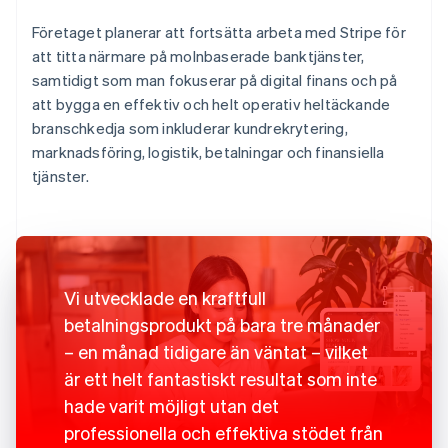
Företaget planerar att fortsätta arbeta med Stripe för
att titta närmare på molnbaserade banktjänster,
samtidigt som man fokuserar på digital finans och på
att bygga en effektiv och helt operativ heltäckande
branschkedja som inkluderar kundrekrytering,
marknadsföring, logistik, betalningar och finansiella
tjänster.
Vi utvecklade en kraftfull
betalningsprodukt på bara tre månader
– en månad tidigare än väntat – vilket
är ett helt fantastiskt resultat som inte
hade varit möjligt utan det
professionella och effektiva stödet från