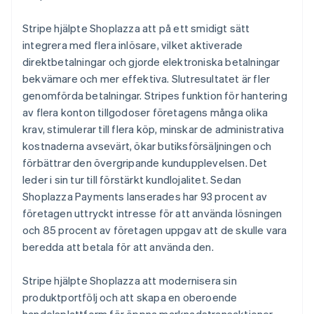
Stripe hjälpte Shoplazza att på ett smidigt sätt
integrera med flera inlösare, vilket aktiverade
direktbetalningar och gjorde elektroniska betalningar
bekvämare och mer effektiva. Slutresultatet är fler
genomförda betalningar. Stripes funktion för hantering
av flera konton tillgodoser företagens många olika
krav, stimulerar till flera köp, minskar de administrativa
kostnaderna avsevärt, ökar butiksförsäljningen och
förbättrar den övergripande kundupplevelsen. Det
leder i sin tur till förstärkt kundlojalitet. Sedan
Shoplazza Payments lanserades har 93 procent av
företagen uttryckt intresse för att använda lösningen
och 85 procent av företagen uppgav att de skulle vara
beredda att betala för att använda den.
Stripe hjälpte Shoplazza att modernisera sin
produktportfölj och att skapa en oberoende
handelsplattform för öppna marknadstransaktioner