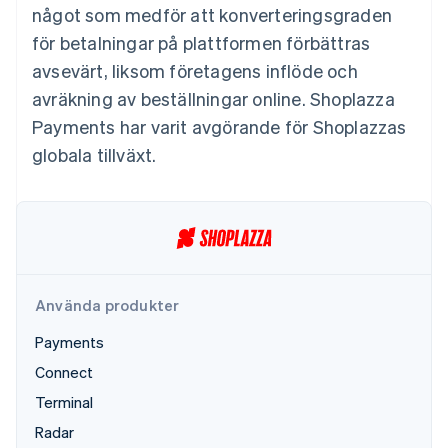
Identitetsverifiering online
något som medför att konverteringsgraden
Partner
Stripe App Marketplace
för betalningar på plattformen förbättras
avsevärt, liksom företagens inflöde och
avräkning av beställningar online. Shoplazza
Stripe Sessions 2026
Payments har varit avgörande för Shoplazzas
Se hur Stripe bygger den ekonomiska inf
globala tillväxt.
Titta nu
Använda produkter
Payments
Connect
Terminal
Radar