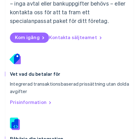
– inga avtal eller bankuppgifter behövs – eller
Nya Zeeland
kontakta oss för att ta fram ett
English
Polen
specialanpassat paket för ditt företag.
English
Portugal
Português
English
Kom igång
Kontakta säljteamet
Rumänien
English
Schweiz
Deutsch
Français
Italiano
English
Singapore
English
简体中文
Vet vad du betalar för
Slovakien
Integrerad transaktionsbaserad prissättning utan dolda
English
avgifter
Slovenien
English
Italiano
Prisinformation
Spanien
Español
English
Storbritannien
English
Sverige
Svenska
English
Påbörja din integration