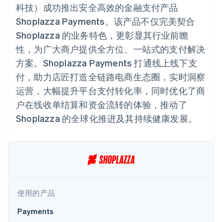
上
Stripe Sigma
产品路线图
科技）成功推出安全高效的金融支付产品
SaaS
自定义报告
Terminal
Sessions 年度大会
Shoplazza Payments。该产品不仅完美契合
线下支付
Data Pipeline
招聘
数据同步
Authorization
资讯中心
Shoplazza 的业务特色，更彰显其行业前瞻
Boost
资源
Stripe Press
支付成功率优
性，为广大商户提供全方位、一站式的支付解决
按行业
化
应用集成
方案。Shoplazza Payments 打通线上线下支
Link
AI 企业
代码示例
加速结账
付，助力店匠打造全链路电商生态圈，实时洞察
创作者经济
开发者博客
联系
游戏
API 状态
运营，大幅提升平台支付转化率，同时优化了商
酒店、旅游与休闲
联系销售
户在线收单结算和资金流转的体验，推动了
保险
成为合作伙伴
媒体与娱乐
更多
Shoplazza 的全球化推进及其持续健康发展。
非营利组织
Product roadmap
专业服务
了解未来规划
公共部门
零售
Radar
欺诈防范
Atlas
初创企业注册
生态系统
使用的产品
Climate
合作伙伴
碳移除
Payments
Stripe App Marketplace