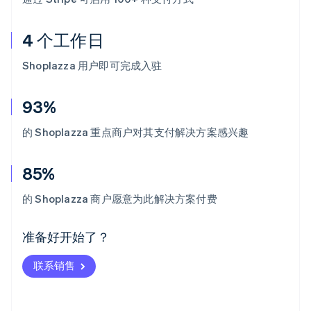
4 个工作日
Shoplazza 用户即可完成入驻
93%
的 Shoplazza 重点商户对其支付解决方案感兴趣
85%
阿联酋
English
的 Shoplazza 商户愿意为此解决方案付费
爱尔兰
English
爱沙尼亚
准备好开始了？
English
奥地利
联系销售
Deutsch
English
澳大利亚
English