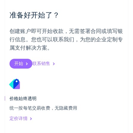
葡萄牙
Português
English
准备好开始了？
日本
日本語
English
瑞典
创建账户即可开始收款，无需签署合同或填写银
Svenska
English
瑞士
行信息。您也可以联系我们，为您的企业定制专
Deutsch
Français
Italiano
English
属支付解决方案。
塞浦路斯
English
斯洛伐克
开始
联系销售
English
斯洛文尼亚
English
Italiano
泰国
ไทย
English
希腊
价格始终透明
English
统一按每笔交易收费，无隐藏费用
西班牙
Español
English
定价详情
新加坡
English
简体中文