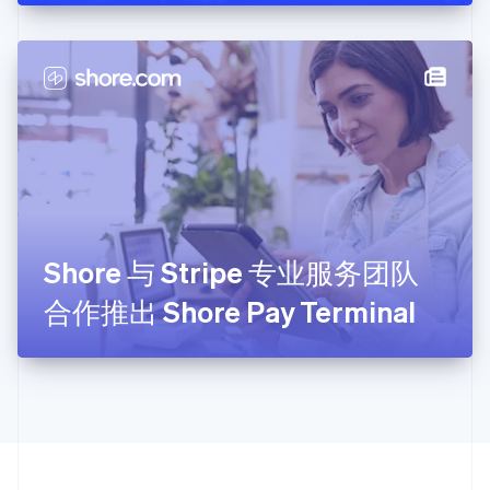
克罗地亚
English
Italiano
拉脱维亚
English
立陶宛
English
列支敦士登
Deutsch
English
卢森堡
Français
Deutsch
English
罗马尼亚
English
Shore 与 Stripe 专业服务团队
马尔他
English
合作推出 Shore Pay Terminal
马来西亚
English
简体中文
美国
English
Español
简体中文
墨西哥
Español
English
挪威
English