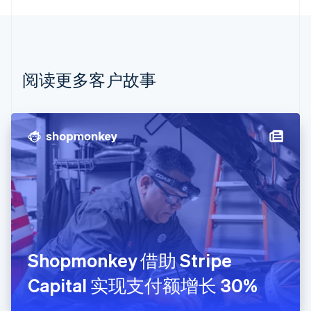
巴西
Português
English
保加利亚
English
比利时
Nederlands
Français
Deutsch
English
阅读更多客户故事
波兰
English
丹麦
English
德国
Deutsch
English
法国
Français
English
芬兰
English
Svenska
荷兰
Nederlands
English
Shopmonkey 借助 Stripe
加拿大
English
Français
Capital 实现支付额增长 30%
捷克
English