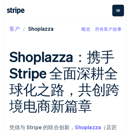
客户
Shoplazza
概览
所有客户故事
按企业阶段
文档
学习
支付
营收
资金管
平台
理
易市
大型企业
Stripe 文档
博客
Payments
Billing
初创企业
API 参考文档
客户案例
Shoplazza：携手
在线支付
经常性收入
Global
Conn
库与 SDK
指南
Managed
Metronome
Payouts
Stripe Apps
Payments
按用量计费
平台
Stripe 全面深耕全
备案商家解决
Subscriptions
向第三
按应用场景
方案
方打款
支持
订阅管理
Payment links
Crypto
指南
智能体商务
球化之路，共创跨
Invoicing
钱包、
加密货币
获取支持
无代码支付
一次性或定期
稳定币
电子商务
接受线上付款
托管支持方案
Checkout
账单
发行和
嵌入式金融
实施预置结账流程
专业服务
境电商新篇章
预构建支付界
Tax
发卡基
财务自动化
构建平台或交易市场
面
销售税和增值
础设施
全球化企业
管理订阅
Elements
税自动化
应用内支付
提供按用量计费
灵活的 UI 组件
Revenue
交易市场
发行稳定币支持的支付卡
支付方式
Recognition
公司
资金管理
通过智能体配置和管理服
凭借与 Stripe 的联合创新，
支持 125 种以
会计自动化
Shoplazza
（店匠
平台
务