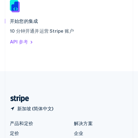
新西兰
English
匈牙利
English
开始您的集成
意大利
10 分钟开通并运营 Stripe 账户
Italiano
English
印度
API 参考
English
英国
English
直布罗陀
English
中国内地
简体中文
English
中国香港特别行政区
English
简体中文
新加坡 (简体中文)
产品和定价
解决方案
定价
企业