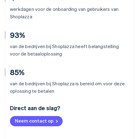
werkdagen voor de onboarding van gebruikers van
Shoplazza
93%
van de bedrijven bij Shoplazza heeft belangstelling
voor de betaaloplossing
85%
van de bedrijven bij Shoplazza is bereid om voor deze
oplossing te betalen
Australië
Direct aan de slag?
English
België
Neem contact op
Nederlands
Français
Deutsch
English
Brazilië
Português
English