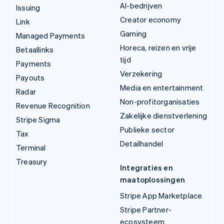
AI-bedrijven
Issuing
Creator economy
Link
Gaming
Managed Payments
Horeca, reizen en vrije
Betaallinks
tijd
Payments
Verzekering
Payouts
Media en entertainment
Radar
Non-profitorganisaties
Revenue Recognition
Zakelijke dienstverlening
Stripe Sigma
Publieke sector
Tax
Detailhandel
Terminal
Treasury
Integraties en
maatoplossingen
Stripe App Marketplace
Stripe Partner-
ecosysteem