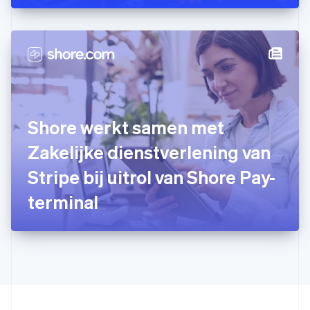
Hongkong SAR, China
English
简体中文
Ierland
English
India
English
Italië
Italiano
English
Japan
Shore werkt samen met
日本語
English
Kroatië
Zakelijke dienstverlening van
English
Italiano
Stripe bij uitrol van Shore Pay-
Letland
English
terminal
Liechtenstein
Deutsch
English
Litouwen
English
Luxemburg
Français
Deutsch
English
Maleisië
English
简体中文