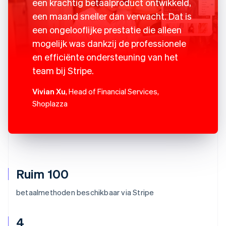
een krachtig betaalproduct ontwikkeld,
een maand sneller dan verwacht. Dat is
een ongelooflijke prestatie die alleen
mogelijk was dankzij de professionele
en efficiënte ondersteuning van het
team bij Stripe.
Vivian Xu
, Head of Financial Services,
Shoplazza
Ruim 100
betaalmethoden beschikbaar via Stripe
4