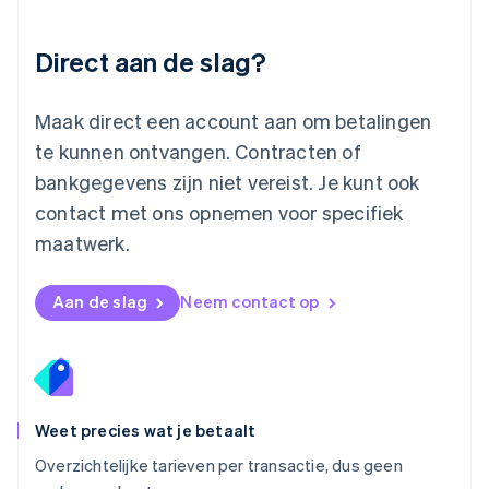
Malta
English
Direct aan de slag?
Mexico
Español
English
Nederland
Maak direct een account aan om betalingen
Nederlands
English
Nieuw-Zeeland
te kunnen ontvangen. Contracten of
English
bankgegevens zijn niet vereist. Je kunt ook
Noorwegen
contact met ons opnemen voor specifiek
English
Oostenrijk
maatwerk.
Deutsch
English
Polen
English
Aan de slag
Neem contact op
Portugal
Português
English
Roemenië
English
Singapore
English
简体中文
Weet precies wat je betaalt
Slovenië
Overzichtelijke tarieven per transactie, dus geen
English
Italiano