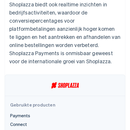
Shoplazza biedt ook realtime inzichten in
Oprichting van een start-up
bedrijfsactiviteiten, waardoor de
Climate
Ecosysteem
CO₂-verwijdering
conversiepercentages voor
Partners
platformbetalingen aanzienlijk hoger komen
Identity
Stripe App Marketplace
Online identiteitsverificatie
te liggen en het aantrekken en afhandelen van
online bestellingen worden verbeterd.
Shoplazza Payments is onmisbaar geweest
voor de internationale groei van Shoplazza.
Stripe Sessions 2026
Ontdek hoe Stripe de economische infrastructuu
Nu bekijken
Gebruikte producten
Payments
Connect