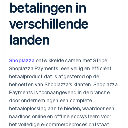
betalingen in
Toegang tot meer
Data Pipeline
Bedrijf
Marktplaatsen
Gegevenssynchronisatie
dan 125
Geldbeheer
Facturatie naar gebruik
Terminal
Productroadmap
Platforms
bieden
verschillende
Fysieke betalingen
Jaarlijks congres
SaaS
Betaalkaarten uitgeven
Authorization
Sessions
die door stablecoins
Boost
Vacatures
worden gedekt
landen
Optimaliseer de
Stripe Newsroom
Diensten voorzien en
acceptatie
Stripe Press
beheren met agents
Per branche
Link
Versneld afrekenen
Financial
AI-bedrijven
Shoplazza
Connections
ontwikkelde samen met Stripe
Creator economy
Contact
Bronnen
Data gekoppelde
Gaming
Shoplazza Payments: een veilig en efficiënt
rekeningen
Horeca, reizen en vrije
Neem contact op
tijd
App-integraties
betaalproduct dat is afgestemd op de
Partner worden
Verzekering
Voorbeelden van code
behoeften van Shoplazza's klanten. Shoplazza
Media en entertainment
Developerblog
API-status
Payments is toonaangevend in de branche
Meer
Non-profitorganisaties
door ondernemingen een complete
Product roadmap
Ontdek wat er in het verschiet ligt
Professionele
betaaloplossing aan te bieden, waardoor een
dienstverlening
Radar
naadloos online en offline ecosysteem voor
Publieke sector
Fraudepreventie
Detailhandel
het volledige e-commerceproces ontstaat.
Atlas