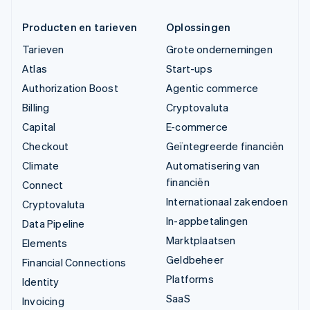
Producten en tarieven
Oplossingen
Tarieven
Grote ondernemingen
Atlas
Start-ups
Authorization Boost
Agentic commerce
Billing
Cryptovaluta
Capital
E-commerce
Checkout
Geïntegreerde financiën
Climate
Automatisering van
financiën
Connect
Internationaal zakendoen
Cryptovaluta
In-appbetalingen
Data Pipeline
Marktplaatsen
Elements
Geldbeheer
Financial Connections
Platforms
Identity
SaaS
Invoicing