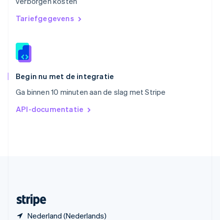
verborgen kosten
Slowakije
English
Tariefgegevens
Spanje
Español
English
Thailand
ไทย
English
Tsjechië
English
Begin nu met de integratie
Vasteland van China
Ga binnen 10 minuten aan de slag met Stripe
简体中文
English
Verenigd Koninkrijk
API-documentatie
English
Verenigde Arabische Emiraten
English
Verenigde Staten
English
Español
简体中文
Zweden
Svenska
English
Zwitserland
Deutsch
Français
Italiano
English
Nederland (Nederlands)