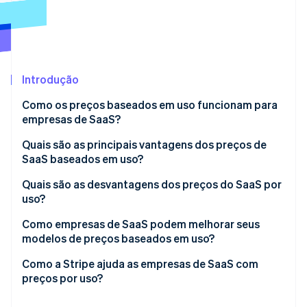
Veja o que está chegando
Radar
Ecossistema
Prevenção de fraudes
Parceiros
Atlas
Stripe App Marketplace
Incorporação de startups
Introdução
Climate
Como os preços baseados em uso funcionam para
Remoção de carbono
empresas de SaaS?
Identity
Verificação de identidade
Quais são as principais vantagens dos preços de
SaaS baseados em uso?
Diminui a barreira psicológica à entrada
Quais são as desvantagens dos preços do SaaS por
uso?
Vincula crescimento à adoção
Stripe Sessions 2026
A receita pode ser imprevisível
Como empresas de SaaS podem melhorar seus
Monetiza usuários de alto valor sem alienar todos
Veja como a Stripe está construindo a infraestrutura econ
modelos de preços baseados em uso?
Assista agora
os outros
Contas grandes podem surpreender os clientes
Cobre por coisas que realmente criam valor
Como a Stripe ajuda as empresas de SaaS com
Elimina a necessidade de churn
Os clientes podem ter mais dificuldade para fazer o
preços por uso?
orçamento
Torne os custos o mais previsíveis possível
Rastreamento de uso