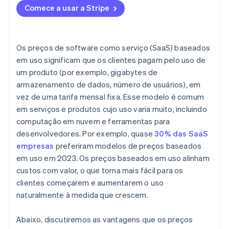
Os clientes podem reter o uso
Incentive o comportamento correto
Comece a usar a Stripe
Cobrança automatizada
Pode ser mais difícil vender
Diminua a volatilidade das receitas com preços
híbridos
Preços híbridos
Requer dados e cobrança precisos
Os preços de software como serviço (SaaS) baseados
Torne a transparência de preços um ponto de venda
Reconhecimento de receitas integrado
em uso significam que os clientes pagam pelo uso de
um produto (por exemplo, gigabytes de
Acompanhe o comportamento do cliente e ajuste
Recuperação de pagamentos
ao longo do tempo
armazenamento de dados, número de usuários), em
Recursos de expansão global
vez de uma tarifa mensal fixa. Esse modelo é comum
em serviços e produtos cujo uso varia muito, incluindo
computação em nuvem e ferramentas para
desenvolvedores. Por exemplo, quase
30% das SaaS
empresas
preferiram modelos de preços baseados
em uso em 2023. Os preços baseados em uso alinham
custos com valor, o que torna mais fácil para os
clientes começarem e aumentarem o uso
naturalmente à medida que crescem.
Abaixo, discutiremos as vantagens que os preços