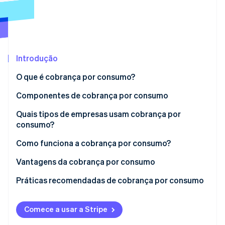
Veja o que está chegando
Radar
Ecossistema
Prevenção de fraudes
Parceiros
Atlas
Stripe App Marketplace
Incorporação de startups
Introdução
Climate
O que é cobrança por consumo?
Remoção de carbono
Componentes de cobrança por consumo
Identity
Verificação de identidade
Quais tipos de empresas usam cobrança por
consumo?
Como funciona a cobrança por consumo?
Vantagens da cobrança por consumo
Stripe Sessions 2026
Veja como a Stripe está construindo a infraestrutura econ
Práticas recomendadas de cobrança por consumo
Assista agora
Comece a usar a Stripe