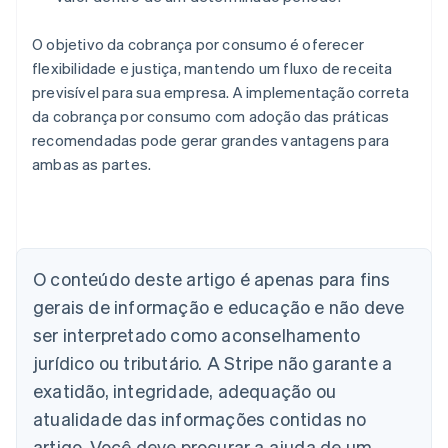
O objetivo da cobrança por consumo é oferecer
flexibilidade e justiça, mantendo um fluxo de receita
previsível para sua empresa. A implementação correta
da cobrança por consumo com adoção das práticas
recomendadas pode gerar grandes vantagens para
ambas as partes.
Alemanha
Deutsch
English
Austrália
O conteúdo deste artigo é apenas para fins
English
gerais de informação e educação e não deve
Áustria
ser interpretado como aconselhamento
Deutsch
English
Bélgica
jurídico ou tributário. A Stripe não garante a
Nederlands
Français
Deutsch
English
exatidão, integridade, adequação ou
Brasil
atualidade das informações contidas no
Português
English
Bulgária
artigo. Você deve procurar a ajuda de um