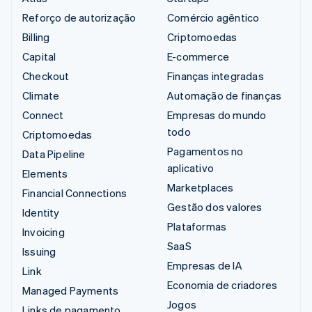
Reforço de autorização
Comércio agêntico
Billing
Criptomoedas
Capital
E-commerce
Checkout
Finanças integradas
Climate
Automação de finanças
Connect
Empresas do mundo
todo
Criptomoedas
Pagamentos no
Data Pipeline
aplicativo
Elements
Marketplaces
Financial Connections
Gestão dos valores
Identity
Plataformas
Invoicing
SaaS
Issuing
Empresas de IA
Link
Economia de criadores
Managed Payments
Jogos
Links de pagamento