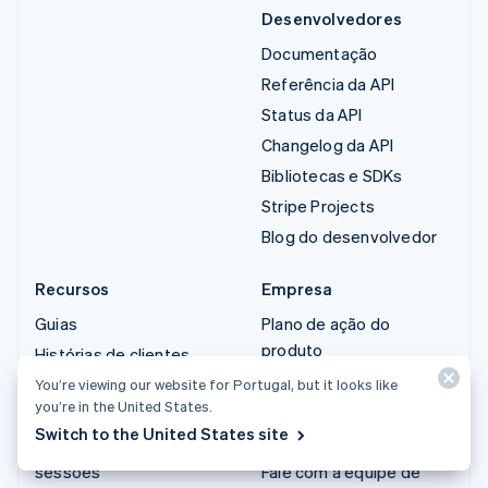
Desenvolvedores
Documentação
Referência da API
Status da API
Changelog da API
Bibliotecas e SDKs
Stripe Projects
Blog do desenvolvedor
Recursos
Empresa
Guias
Plano de ação do
produto
Histórias de clientes
Carreiras
Blog
You’re viewing our website for Portugal, but it looks like
you’re in the United States.
Sala de imprensa
Comunidade
Switch to the United States site
Stripe Press
Conferência anual das
sessões
Fale com a equipe de