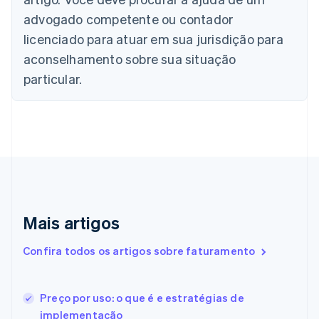
English
advogado competente ou contador
Canadá
English
Français
licenciado para atuar em sua jurisdição para
China continental
aconselhamento sobre sua situação
简体中文
English
Chipre
particular.
English
Croácia
English
Italiano
Dinamarca
English
Emirados Árabes Unidos
English
Eslováquia
English
Mais artigos
Eslovênia
English
Italiano
Confira todos os artigos sobre faturamento
Espanha
Español
English
Estados Unidos
Preço por uso: o que é e estratégias de
English
Español
简体中文
Estônia
implementação