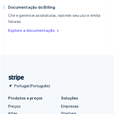
English
简体中文
Documentação do Billing
Reino Unido
English
Crie e gerencie assinaturas, rastreie seu uso e emita
República Tcheca
faturas.
English
Romênia
Explore a documentação
English
Singapura
English
简体中文
Suécia
Svenska
English
Suíça
Deutsch
Français
Italiano
English
Tailândia
ไทย
English
Portugal (Português)
Produtos e preços
Soluções
Preços
Empresas
Atlas
Startups