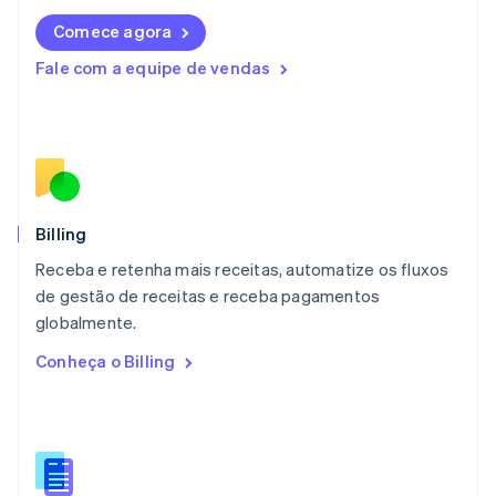
Deutsch
English
Comece agora
Lituânia
English
Fale com a equipe de vendas
Luxemburgo
Français
Deutsch
English
Malásia
English
简体中文
Malta
English
México
Español
English
Billing
Noruega
Receba e retenha mais receitas, automatize os fluxos
English
de gestão de receitas e receba pagamentos
Nova Zelândia
English
globalmente.
Países Baixos
Conheça o Billing
Nederlands
English
Polônia
English
Portugal
Português
English
RAE de Hong Kong, China