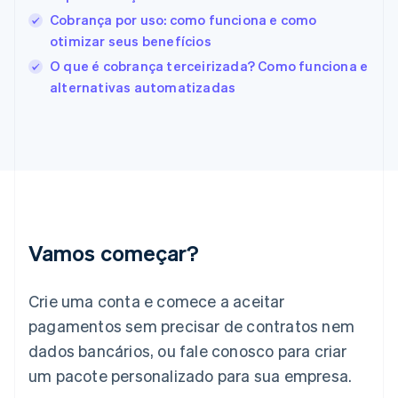
English
Cobrança por uso: como funciona e como
Finlândia
otimizar seus benefícios
English
Svenska
França
O que é cobrança terceirizada? Como funciona e
Français
English
alternativas automatizadas
Gibraltar
English
Grécia
English
Hungria
English
Índia
English
Irlanda
Vamos começar?
English
Itália
Crie uma conta e comece a aceitar
Italiano
English
Japão
pagamentos sem precisar de contratos nem
日本語
English
dados bancários, ou fale conosco para criar
Letônia
English
um pacote personalizado para sua empresa.
Liechtenstein