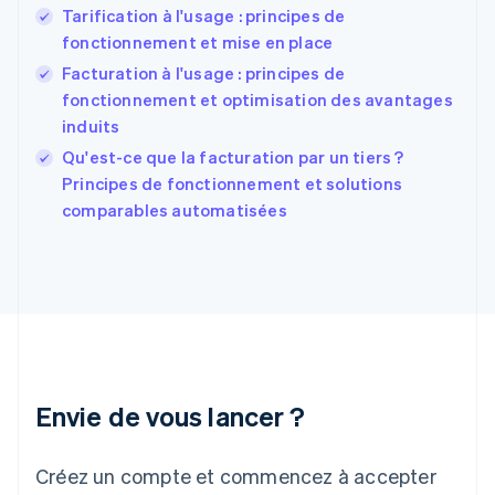
English
Tarification à l'usage : principes de
États-Unis
fonctionnement et mise en place
English
Español
简体中文
Finlande
Facturation à l'usage : principes de
English
Svenska
fonctionnement et optimisation des avantages
France
induits
Français
English
Qu'est-ce que la facturation par un tiers ?
Gibraltar
English
Principes de fonctionnement et solutions
Grèce
comparables automatisées
English
Hongrie
English
Inde
English
Irlande
English
Italie
Italiano
English
Envie de vous lancer ?
Japon
日本語
English
Créez un compte et commencez à accepter
Lettonie