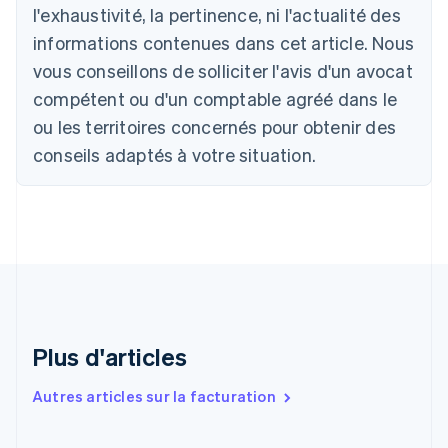
Deutsch
English
l'exhaustivité, la pertinence, ni l'actualité des
Belgique
informations contenues dans cet article. Nous
Nederlands
Français
Deutsch
English
Brésil
vous conseillons de solliciter l'avis d'un avocat
Português
English
compétent ou d'un comptable agréé dans le
Bulgarie
ou les territoires concernés pour obtenir des
English
Canada
conseils adaptés à votre situation.
English
Français
Chine continentale
简体中文
English
Chypre
English
Croatie
English
Italiano
Danemark
English
Émirats arabes unis
Plus d'articles
English
Espagne
Autres articles sur la facturation
Español
English
Estonie