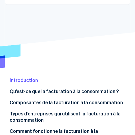
Découvrez les prochaines évolutions
Commerce en ligne
Radar
Prévention de la fraude
Écosystème
Atlas
Constitution de start-up
Partenaires
Climate
Stripe App Marketplace
Élimination du carbone
Identity
Vérification de l'identité
Introduction
Qu’est-ce que la facturation à la consommation ?
Stripe Sessions 2026
Composantes de la facturation à la consommation
Découvrez comment Stripe construit l’infrastructure écono
Regarder la vidéo
Types d’entreprises qui utilisent la facturation à la
consommation
Comment fonctionne la facturation à la