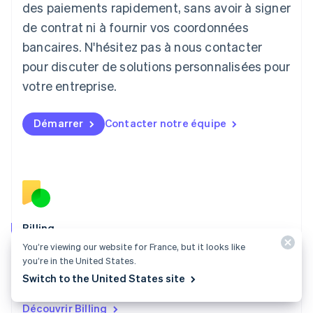
English
des paiements rapidement, sans avoir à signer
Liechtenstein
de contrat ni à fournir vos coordonnées
Deutsch
English
Lituanie
bancaires. N'hésitez pas à nous contacter
English
pour discuter de solutions personnalisées pour
Luxembourg
votre entreprise.
Français
Deutsch
English
Malaisie
English
简体中文
Démarrer
Contacter notre équipe
Malte
English
Mexique
Español
English
Norvège
English
Nouvelle-Zélande
English
Billing
Pays-Bas
You’re viewing our website for France, but it looks like
Percevez davantage de revenus, automatisez vos flux
Nederlands
English
you’re in the United States.
de gestion des revenus, et acceptez les paiements
Pologne
Switch to the United States site
English
dans le monde entier.
Portugal
Découvrir Billing
Português
English