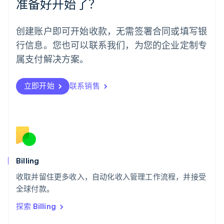
准备好开始了？
挪威
English
葡萄牙
创建账户即可开始收款，无需签署合同或填写银
Português
English
行信息。您也可以联系我们，为您的企业定制专
日本
日本語
English
属支付解决方案。
瑞典
Svenska
English
瑞士
立即开始
联系销售
Deutsch
Français
Italiano
English
塞浦路斯
English
斯洛伐克
English
斯洛文尼亚
English
Italiano
Billing
泰国
ไทย
English
收取并留住更多收入，自动化收入管理工作流程，并接受
希腊
全球付款。
English
探索 Billing
西班牙
Español
English