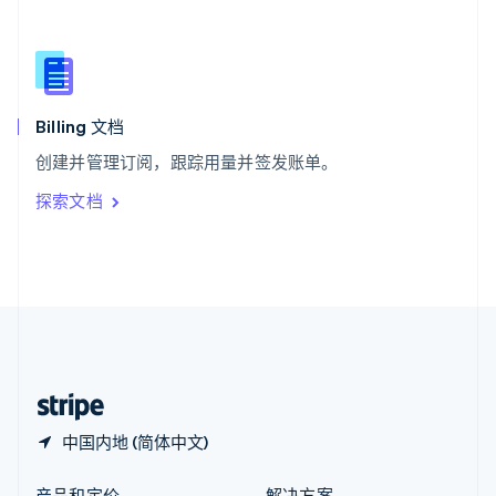
新加坡
English
简体中文
新西兰
English
匈牙利
English
Billing 文档
意大利
创建并管理订阅，跟踪用量并签发账单。
Italiano
English
印度
探索文档
English
英国
English
直布罗陀
English
中国内地
简体中文
English
中国香港特别行政区
English
简体中文
中国内地 (简体中文)
产品和定价
解决方案