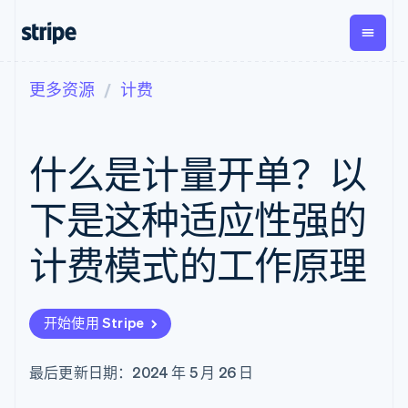
更多资源
计费
按企业阶段
文档
学习
支付
营收
资金管
平台
理
易市
大型企业
Stripe 文档
博客
Payments
Billing
初创企业
API 参考文档
客户案例
什么是计量开单？以
在线支付
经常性收入
Global
Conn
库与 SDK
指南
Payment links
Metronome
Payouts
Stripe Apps
按用量计费
平台
下是这种适应性强的
无代码支付
Subscriptions
向第三
按应用场景
Checkout
方打款
支持
预构建支付界
订阅管理
计费模式的工作原理
指南
智能体商务
面
Invoicing
加密货币
获取支持
一次性或定期
Elements
电子商务
接受线上付款
托管支持方案
灵活的 UI 组件
账单
嵌入式金融
实施预置结账流程
专业服务
Payment
Tax
开始使用 Stripe
财务自动化
构建平台或交易市场
methods
销售税和增值
全球化企业
管理订阅
接入 125+ 种支
税自动化
应用内支付
提供按用量计费
付方式
Revenue
最后更新日期：2024 年 5 月 26 日
交易市场
发行稳定币支持的支付卡
Authorization
Recognition
公司
资金管理
通过智能体配置和管理服
Boost
会计自动化
平台
务