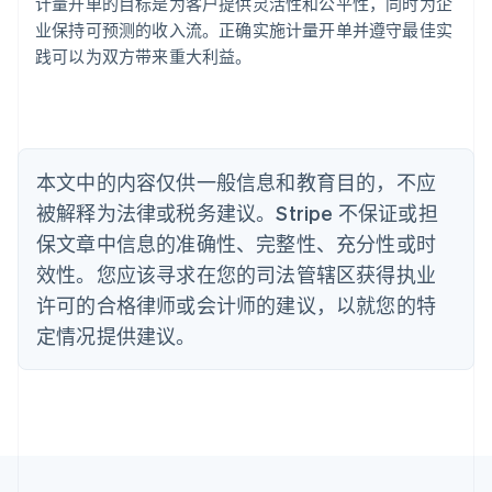
计量开单的目标是为客户提供灵活性和公平性，同时为企
澳大利亚
业保持可预测的收入流。正确实施计量开单并遵守最佳实
English
巴西
践可以为双方带来重大利益。
Português
English
保加利亚
English
比利时
Nederlands
Français
Deutsch
English
本文中的内容仅供一般信息和教育目的，不应
波兰
被解释为法律或税务建议。Stripe 不保证或担
English
丹麦
保文章中信息的准确性、完整性、充分性或时
English
效性。您应该寻求在您的司法管辖区获得执业
德国
Deutsch
English
许可的合格律师或会计师的建议，以就您的特
法国
定情况提供建议。
Français
English
芬兰
English
Svenska
荷兰
Nederlands
English
加拿大
English
Français