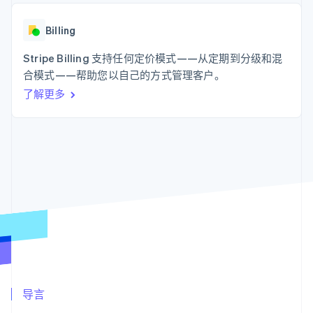
支付成功率优
Stripe Sigma
产品路线图
SaaS
化
自定义报告
Sessions 年度大会
Link
Data Pipeline
Billing
招聘
加速结账
数据同步
资讯中心
资源
Stripe Billing 支持任何定价模式——从定期到分级和混
Stripe Press
按行业
合模式——帮助您以自己的方式管理客户。
应用集成
了解更多
AI 企业
代码示例
更多
创作者经济
开发者博客
联系
Product roadmap
游戏
API 状态
了解未来规划
酒店、旅游与休闲
联系销售
保险
Radar
成为合作伙伴
媒体与娱乐
欺诈防范
非营利组织
Atlas
专业服务
初创企业注册
公共部门
零售
Climate
碳移除
生态系统
合作伙伴
导言
Stripe App Marketplace
Stripe Sessions 2026