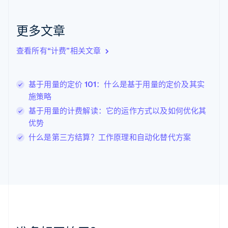
捷克
English
克罗地亚
更多文章
English
Italiano
拉脱维亚
查看所有“计费”相关文章
English
立陶宛
English
基于用量的定价 101：什么是基于用量的定价及其实
列支敦士登
施策略
Deutsch
English
卢森堡
基于用量的计费解读：它的运作方式以及如何优化其
Français
Deutsch
English
优势
罗马尼亚
什么是第三方结算？工作原理和自动化替代方案
English
马尔他
English
马来西亚
English
简体中文
美国
English
Español
简体中文
墨西哥
Español
English