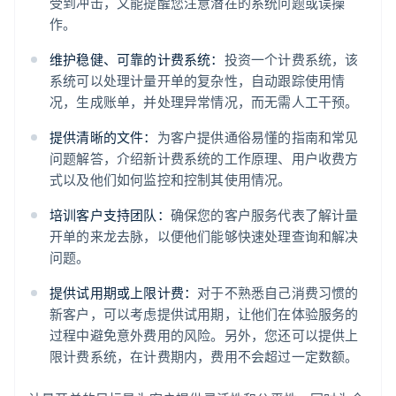
受到冲击，又能提醒您注意潜在的系统问题或误操
作。
维护稳健、可靠的计费系统：
投资一个计费系统，该
系统可以处理计量开单的复杂性，自动跟踪使用情
况，生成账单，并处理异常情况，而无需人工干预。
提供清晰的文件：
为客户提供通俗易懂的指南和常见
问题解答，介绍新计费系统的工作原理、用户收费方
式以及他们如何监控和控制其使用情况。
培训客户支持团队：
确保您的客户服务代表了解计量
开单的来龙去脉，以便他们能够快速处理查询和解决
问题。
阿联酋
English
提供试用期或上限计费：
对于不熟悉自己消费习惯的
爱尔兰
新客户，可以考虑提供试用期，让他们在体验服务的
English
爱沙尼亚
过程中避免意外费用的风险。另外，您还可以提供上
English
限计费系统，在计费期内，费用不会超过一定数额。
奥地利
Deutsch
English