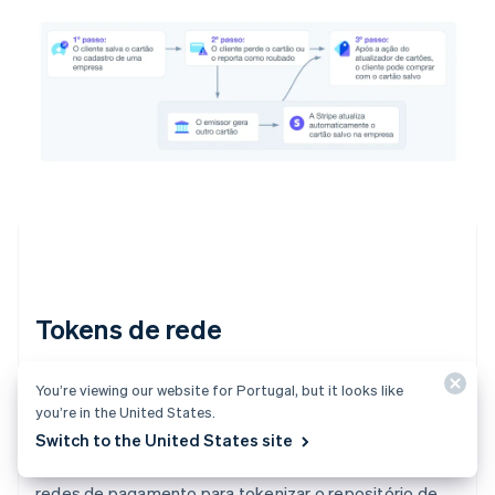
Tokens de rede
Os tokens de rede são uma solução das bandeiras de
You’re viewing our website for Portugal, but it looks like
you’re in the United States.
cartão que pode substituir números de conta principal
Switch to the United States site
(PANs) para compras online. Os tokens de rede são
exclusivos para cada usuário. A Stripe trabalha com
redes de pagamento para tokenizar o repositório de