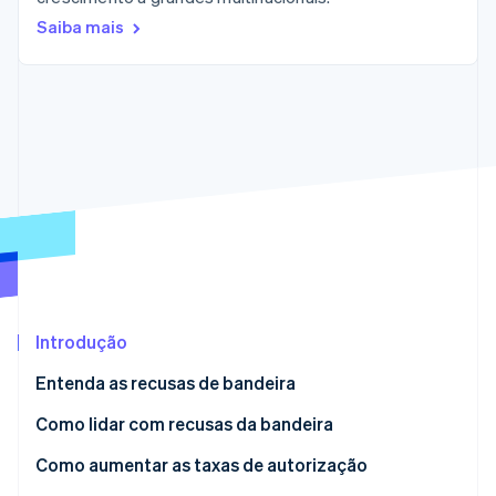
Veja o que está chegando
Saiba mais
Radar
Ecossistema
Prevenção de fraudes
Parceiros
Atlas
Stripe App Marketplace
Incorporação de startups
Climate
Remoção de carbono
Identity
Verificação de identidade
Introdução
Stripe Sessions 2026
Veja como a Stripe está construindo a infraestrutura econ
Entenda as recusas de bandeira
Assista agora
Como lidar com recusas da bandeira
Como aumentar as taxas de autorização