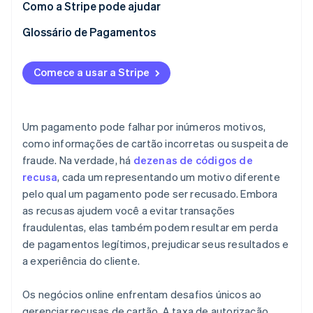
Como a Stripe pode ajudar
Rede aprimorada de emissores
Glossário de Pagamentos
Adaptive Acceptance
Comece a usar a Stripe
Smart Retries
Atualizador de cartões
Um pagamento pode falhar por inúmeros motivos,
Tokens de rede
como informações de cartão incorretas ou suspeita de
fraude. Na verdade, há
dezenas de códigos de
recusa
, cada um representando um motivo diferente
pelo qual um pagamento pode ser recusado. Embora
as recusas ajudem você a evitar transações
fraudulentas, elas também podem resultar em perda
de pagamentos legítimos, prejudicar seus resultados e
a experiência do cliente.
Os negócios online enfrentam desafios únicos ao
gerenciar recusas de cartão. A taxa de autorização,