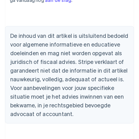
ga vandaag nog
aan de slag
.
Australië
English
België
Nederlands
Français
Deutsch
English
De inhoud van dit artikel is uitsluitend bedoeld
Brazilië
voor algemene informatieve en educatieve
Português
English
Bulgarije
doeleinden en mag niet worden opgevat als
English
juridisch of fiscaal advies. Stripe verklaart of
Canada
English
Français
garandeert niet dat de informatie in dit artikel
Cyprus
nauwkeurig, volledig, adequaat of actueel is.
English
Denemarken
Voor aanbevelingen voor jouw specifieke
English
situatie moet je het advies inwinnen van een
Duitsland
bekwame, in je rechtsgebied bevoegde
Deutsch
English
Estland
advocaat of accountant.
English
Finland
English
Svenska
Frankrijk