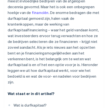
meest invloedrijke bedrijven van de afgelopen
decennia gevormd. Maar het is ook een onbegrepen
Automatische indiening van
hoekje van de
financiën
. De enorme bedragen die met
belastingkeuzeformulier 83(b)
durfkapitaal gemoeid zijn, halen vaak de
Juridische bedrijfsdocumenten van wereldklasse
krantenkoppen, maar de werking van
durfkapitaalfinanciering – waar het geld vandaan komt,
Een gratis jaar Stripe Payments, plus $ 50.000 aan
wat investeerders ervoor terug verwachten en hoe ze
partnervoordelen en kortingen
de bedrijven selecteren die ze financieren – krijgt niet
zoveel aandacht. Als je iets nieuws aan het opzetten
bent en je financieringsmogelijkheden aan het
verkennen bent, is het belangrijk om te weten wat
durfkapitaal is en of het een optie voor je is. Hieronder
leggen we uit hoe durfkapitaal werkt, voor wie het
bedoeld is en wat de voor- en nadelen voor bedrijven
zijn.
Wat staat er in dit artikel?
Wat is durfkapitaal?