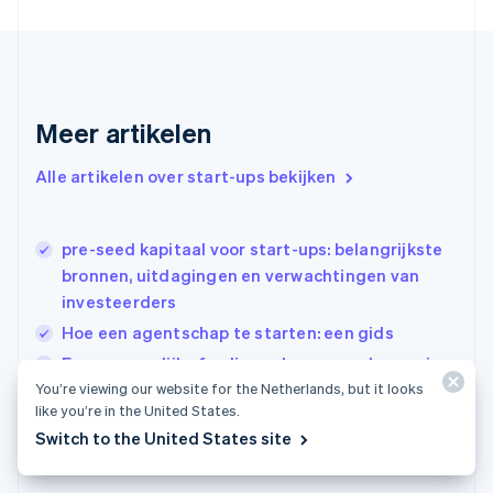
Français
English
Gibraltar
English
Griekenland
English
Meer artikelen
Hongarije
English
Hongkong SAR, China
Alle artikelen over start-ups bekijken
English
简体中文
Ierland
English
pre-seed kapitaal voor start-ups: belangrijkste
India
bronnen, uitdagingen en verwachtingen van
English
investeerders
Italië
Italiano
English
Hoe een agentschap te starten: een gids
Japan
Een persoonlijk of online schoenenonderneming
日本語
English
You’re viewing our website for the Netherlands, but it looks
starten
Kroatië
like you’re in the United States.
English
Italiano
Switch to the United States site
Letland
English
Liechtenstein