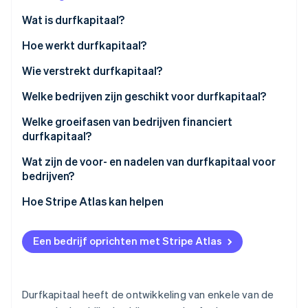
Oprichting van een start-up
Wat is durfkapitaal?
Climate
Ecosysteem
Hoe werkt durfkapitaal?
CO₂-verwijdering
Partners
Identity
Het fonds werven
Wie verstrekt durfkapitaal?
Stripe App Marketplace
Online identiteitsverificatie
Pitches en due diligence
Welke bedrijven zijn geschikt voor durfkapitaal?
Term sheets en aandelen
Enorm marktpotentieel
Welke groeifasen van bedrijven financiert
durfkapitaal?
Financieringsronden
Groei die zich versterkt
Stripe Sessions 2026
Seed
Wat zijn de voor- en nadelen van durfkapitaal voor
Betrokkenheid van het bedrijf
Enige tractie of bewijs
Ontdek hoe Stripe de economische infrastructuu
bedrijven?
Nu bekijken
Serie A
De exit
Kapitaalintensiteit
Voordelen
Hoe Stripe Atlas kan helpen
Serie B
Visie van de oprichter
Nadelen
Aanmelden bij Atlas
Serie C en later
Een bedrijf oprichten met Stripe Atlas
Betalingen accepteren en bankieren voordat je EIN-
nummer arriveert
Aankoop van aandelen door de oprichter zonder
Durfkapitaal heeft de ontwikkeling van enkele van de
contant geld