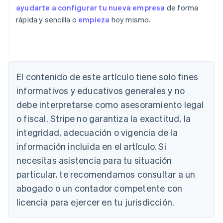
ayudarte a configurar tu nueva empresa
de forma
rápida y sencilla o
empieza
hoy mismo.
Alemania
Deutsch
English
Australia
English
El contenido de este artículo tiene solo fines
Austria
informativos y educativos generales y no
Deutsch
English
Bélgica
debe interpretarse como asesoramiento legal
Nederlands
Français
Deutsch
English
o fiscal. Stripe no garantiza la exactitud, la
Brasil
integridad, adecuación o vigencia de la
Português
English
Bulgaria
información incluida en el artículo. Si
English
necesitas asistencia para tu situación
Canadá
English
Français
particular, te recomendamos consultar a un
China continental
abogado o un contador competente con
简体中文
English
Chipre
licencia para ejercer en tu jurisdicción.
English
Croacia