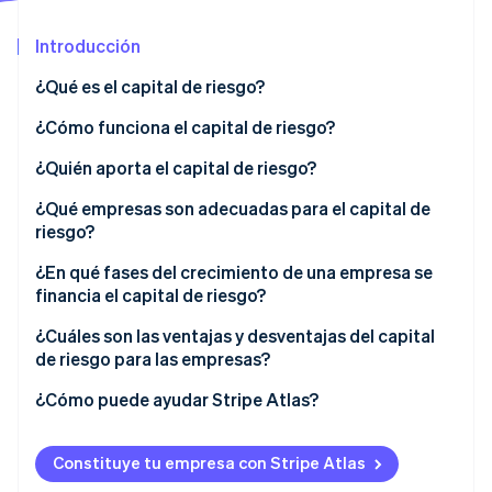
Radar
Introducción
Prevención de fraude
Ecosistema
Atlas
¿Qué es el capital de riesgo?
Constitución de una startup
Socios
¿Cómo funciona el capital de riesgo?
Climate
Stripe App Marketplace
Eliminación de dióxido de carbono
Recaudación de fondos
¿Quién aporta el capital de riesgo?
Identity
Presentaciones y diligencia debida
¿Qué empresas son adecuadas para el capital de
Verificación de identidad en línea
riesgo?
Condiciones y participación en acciones
Enorme potencial de mercado
¿En qué fases del crecimiento de una empresa se
Rondas de financiación
financia el capital de riesgo?
Crecimiento que compone
Implicación de la empresa
Semilla
¿Cuáles son las ventajas y desventajas del capital
Sesiones de Stripe 2026
Algo de tracción o pruebas
Descubre cómo Stripe construye la infraestructura económi
de riesgo para las empresas?
La salida
Serie A
Mirar ahora
Intensidad del capital
Ventajas
¿Cómo puede ayudar Stripe Atlas?
Serie B
Alineación de los fundadores
Desventajas
Solicitud de ingreso a Atlas
Serie C y posteriores
Constituye tu empresa con Stripe Atlas
Aceptar pagos y operaciones bancarias antes de