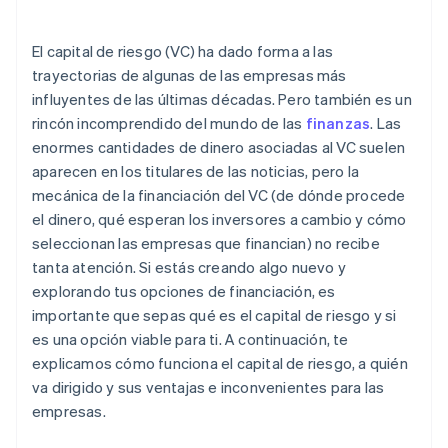
que llegue tu EIN
Compra de acciones para fundadores sin
El capital de riesgo (VC) ha dado forma a las
desembolso en efectivo
trayectorias de algunas de las empresas más
influyentes de las últimas décadas. Pero también es un
Declaración automática de la elección de
rincón incomprendido del mundo de las
finanzas
. Las
impuestos 83(b)
enormes cantidades de dinero asociadas al VC suelen
Documentos legales de empresas de primer nivel
aparecen en los titulares de las noticias, pero la
mecánica de la financiación del VC (de dónde procede
Un año gratis de Stripe Payments, más $50,000 en
el dinero, qué esperan los inversores a cambio y cómo
créditos y descuentos para socios
seleccionan las empresas que financian) no recibe
tanta atención. Si estás creando algo nuevo y
explorando tus opciones de financiación, es
importante que sepas qué es el capital de riesgo y si
es una opción viable para ti. A continuación, te
explicamos cómo funciona el capital de riesgo, a quién
va dirigido y sus ventajas e inconvenientes para las
empresas.