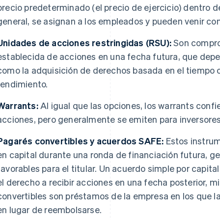
precio predeterminado (el precio de ejercicio) dentro de
general, se asignan a los empleados y pueden venir co
Unidades de acciones restringidas (RSU):
Son compro
establecida de acciones en una fecha futura, que depe
como la adquisición de derechos basada en el tiempo o
rendimiento.
Warrants:
Al igual que las opciones, los warrants conf
acciones, pero generalmente se emiten para inversore
Pagarés convertibles y acuerdos SAFE:
Estos instrum
en capital durante una ronda de financiación futura, 
favorables para el titular. Un acuerdo simple por capital
el derecho a recibir acciones en una fecha posterior, m
convertibles son préstamos de la empresa en los que l
en lugar de reembolsarse.