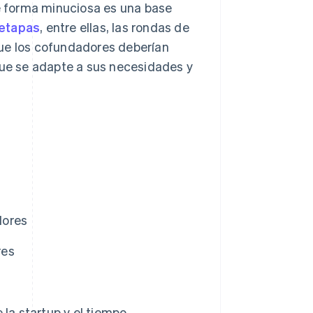
de forma minuciosa es una base
 etapas
, entre ellas, las rondas de
 que los cofundadores deberían
que se adapte a sus necesidades y
dores
res
la startup y el tiempo