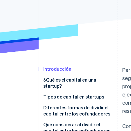
Authorization Boost
Optimizaciones de aceptación
Link
Proceso de compra acelerado
Financial Connections
Datos de ctas. financieras
vinculadas
Introducción
Par
seg
¿Qué es el capital en una
startup?
pro
eje
Tipos de capital en startups
com
Diferentes formas de dividir el
res
capital entre los cofundadores
Qué considerar al dividir el
Con
capital entre los cofundadores