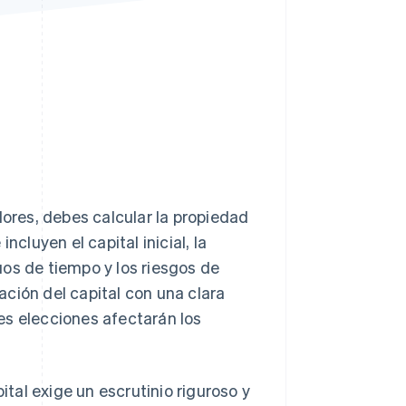
Sesiones de Stripe
2026
Descubre cómo Stripe
construye la
infraestructura
económica para la IA.
Mirar ahora
dores, debes calcular la propiedad
ncluyen el capital inicial, la
os de tiempo y los riesgos de
ción del capital con una clara
es elecciones afectarán los
ital exige un escrutinio riguroso y