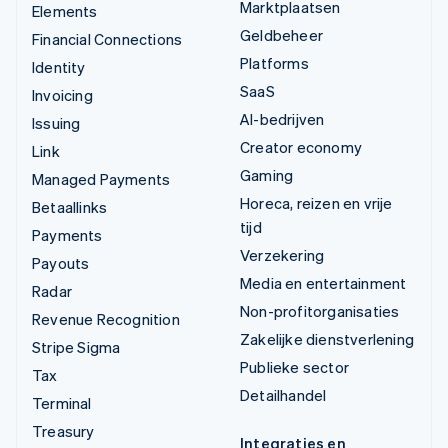
Marktplaatsen
Elements
Geldbeheer
Financial Connections
Platforms
Identity
SaaS
Invoicing
AI-bedrijven
Issuing
Creator economy
Link
Gaming
Managed Payments
Horeca, reizen en vrije
Betaallinks
tijd
Payments
Verzekering
Payouts
Media en entertainment
Radar
Non-profitorganisaties
Revenue Recognition
Zakelijke dienstverlening
Stripe Sigma
Publieke sector
Tax
Detailhandel
Terminal
Treasury
Integraties en