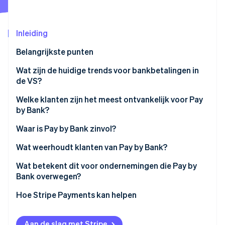
Oprichting van een start-up
Climate
Ecosysteem
Inleiding
CO₂-verwijdering
Partners
Identity
Belangrijkste punten
Stripe App Marketplace
Online identiteitsverificatie
Wat zijn de huidige trends voor bankbetalingen in
de VS?
Welke klanten zijn het meest ontvankelijk voor Pay
by Bank?
Stripe Sessions 2026
Ontdek hoe Stripe de economische infrastructuu
Waar is Pay by Bank zinvol?
Nu bekijken
Wat weerhoudt klanten van Pay by Bank?
Wat betekent dit voor ondernemingen die Pay by
Bank overwegen?
Hoe Stripe Payments kan helpen
Aan de slag met Stripe