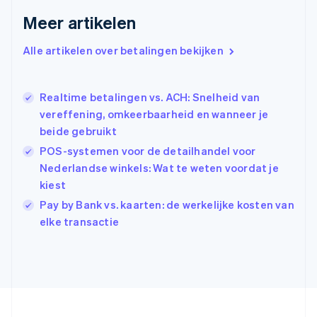
English
Meer artikelen
Griekenland
English
Alle artikelen over betalingen bekijken
Hongarije
English
Hongkong SAR, China
Realtime betalingen vs. ACH: Snelheid van
English
简体中文
Ierland
vereffening, omkeerbaarheid en wanneer je
English
beide gebruikt
India
POS-systemen voor de detailhandel voor
English
Nederlandse winkels: Wat te weten voordat je
Italië
Italiano
English
kiest
Japan
Pay by Bank vs. kaarten: de werkelijke kosten van
日本語
English
elke transactie
Kroatië
English
Italiano
Letland
English
Liechtenstein
Deutsch
English
Litouwen