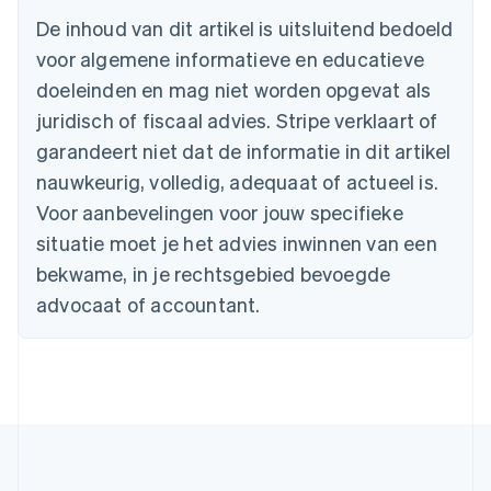
English
De inhoud van dit artikel is uitsluitend bedoeld
België
voor algemene informatieve en educatieve
Nederlands
Français
Deutsch
English
Brazilië
doeleinden en mag niet worden opgevat als
Português
English
juridisch of fiscaal advies. Stripe verklaart of
Bulgarije
garandeert niet dat de informatie in dit artikel
English
Canada
nauwkeurig, volledig, adequaat of actueel is.
English
Français
Voor aanbevelingen voor jouw specifieke
Cyprus
situatie moet je het advies inwinnen van een
English
Denemarken
bekwame, in je rechtsgebied bevoegde
English
advocaat of accountant.
Duitsland
Deutsch
English
Estland
English
Finland
English
Svenska
Frankrijk
Français
English
Gibraltar