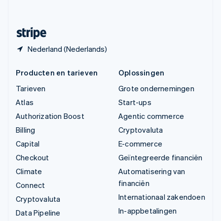
Svenska
English
Zwitserland
Deutsch
Français
Italiano
English
Nederland (Nederlands)
Producten en tarieven
Oplossingen
Tarieven
Grote ondernemingen
Atlas
Start-ups
Authorization Boost
Agentic commerce
Billing
Cryptovaluta
Capital
E-commerce
Checkout
Geïntegreerde financiën
Climate
Automatisering van
financiën
Connect
Internationaal zakendoen
Cryptovaluta
In-appbetalingen
Data Pipeline