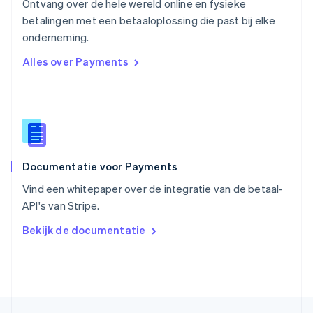
Ontvang over de hele wereld online en fysieke
English
betalingen met een betaaloplossing die past bij elke
Singapore
English
简体中文
onderneming.
Slovenië
Alles over Payments
English
Italiano
Slowakije
English
Spanje
Español
English
Thailand
ไทย
English
Documentatie voor Payments
Tsjechië
English
Vind een whitepaper over de integratie van de betaal-
Vasteland van China
API's van Stripe.
简体中文
English
Verenigd Koninkrijk
Bekijk de documentatie
English
Verenigde Arabische Emiraten
English
Verenigde Staten
English
Español
简体中文
Zweden