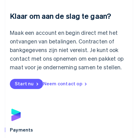
English
Luxemburg
Klaar om aan de slag te gaan?
Français
Deutsch
English
Maleisië
English
简体中文
Maak een account en begin direct met het
Malta
ontvangen van betalingen. Contracten of
English
Mexico
bankgegevens zijn niet vereist. Je kunt ook
Español
English
contact met ons opnemen om een pakket op
Nederland
maat voor je onderneming samen te stellen.
Nederlands
English
Nieuw-Zeeland
English
Start nu
Neem contact op
Noorwegen
English
Oostenrijk
Deutsch
English
Polen
English
Portugal
Português
English
Payments
Roemenië