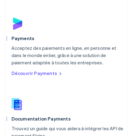
English
Mexique
Español
English
Norvège
English
Nouvelle-Zélande
English
Payments
Pays-Bas
Acceptez des paiements en ligne, en personne et
Nederlands
English
Pologne
dans le monde entier, grâce à une solution de
English
paiement adaptée à toutes les entreprises.
Portugal
Découvrir Payments
Português
English
R.A.S. de Hong Kong, Chine
English
简体中文
République tchèque
English
Roumanie
English
Royaume-Uni
Documentation Payments
English
Trouvez un guide qui vous aidera à intégrer les API de
Singapour
paiement Stripe.