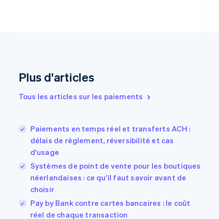
简体中文
English
Chypre
English
Croatie
English
Italiano
Danemark
English
Émirats arabes unis
Plus d'articles
English
Espagne
Tous les articles sur les paiements
Español
English
Estonie
English
Paiements en temps réel et transferts ACH :
États-Unis
délais de règlement, réversibilité et cas
English
Español
简体中文
Finlande
d'usage
English
Svenska
Systèmes de point de vente pour les boutiques
France
néerlandaises : ce qu'il faut savoir avant de
Français
English
choisir
Gibraltar
English
Pay by Bank contre cartes bancaires : le coût
Grèce
réel de chaque transaction