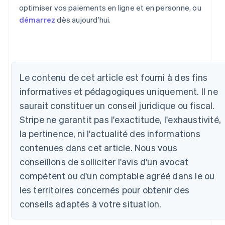
optimiser vos paiements en ligne et en personne, ou
démarrez
dès aujourd’hui.
Allemagne
Le contenu de cet article est fourni à des fins
Deutsch
English
informatives et pédagogiques uniquement. Il ne
Australie
saurait constituer un conseil juridique ou fiscal.
English
Autriche
Stripe ne garantit pas l'exactitude, l'exhaustivité,
Deutsch
English
la pertinence, ni l'actualité des informations
Belgique
Nederlands
Français
Deutsch
English
contenues dans cet article. Nous vous
Brésil
conseillons de solliciter l'avis d'un avocat
Português
English
compétent ou d'un comptable agréé dans le ou
Bulgarie
English
les territoires concernés pour obtenir des
Canada
conseils adaptés à votre situation.
English
Français
Chine continentale