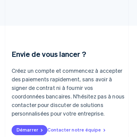
English
Hongrie
English
Inde
English
Irlande
English
Italie
Italiano
English
Envie de vous lancer ?
Japon
日本語
English
Créez un compte et commencez à accepter
Lettonie
English
des paiements rapidement, sans avoir à
Liechtenstein
signer de contrat ni à fournir vos
Deutsch
English
Lituanie
coordonnées bancaires. N'hésitez pas à nous
English
contacter pour discuter de solutions
Luxembourg
personnalisées pour votre entreprise.
Français
Deutsch
English
Malaisie
English
简体中文
Démarrer
Contacter notre équipe
Malte