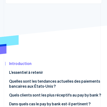
Découvrez les prochaines évolutions
Commerce en ligne
Radar
Prévention de la fraude
Écosystème
Atlas
Constitution de start-up
Partenaires
Climate
Stripe App
Élimination du carbone
Marketplace
Identity
Vérification de l'identité
Introduction
L’essentiel à retenir
Stripe Sessions 2026
Quelles sont les tendances actuelles des paiements
Découvrez comment Stripe construit l’infrastructure écon
bancaires aux États-Unis ?
Regarder la vidéo
Quels clients sont les plus réceptifs au pay by bank ?
Dans quels cas le pay by bank est-il pertinent ?