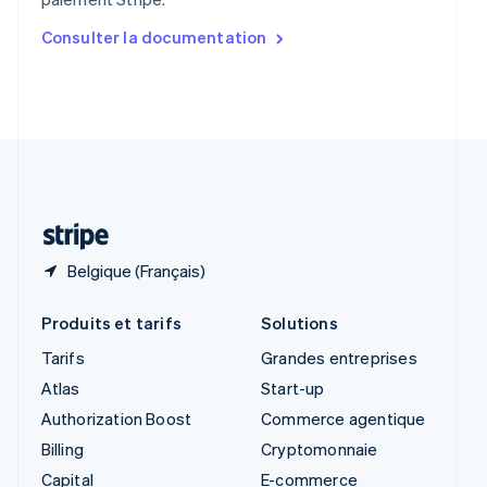
English
简体中文
Slovaquie
Consulter la documentation
English
Slovénie
English
Italiano
Suède
Svenska
English
Suisse
Deutsch
Français
Italiano
English
Thaïlande
ไทย
English
Belgique (Français)
Produits et tarifs
Solutions
Tarifs
Grandes entreprises
Atlas
Start-up
Authorization Boost
Commerce agentique
Billing
Cryptomonnaie
Capital
E-commerce