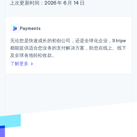
接入 125+ 种支
Stripe Sigma
上次更新时间：2026 年 6 月 14 日
产品路线图
SaaS
付方式
自定义报告
Sessions 年度大会
Terminal
Data Pipeline
招聘
线下支付
数据同步
资讯中心
Authorization
资源
Stripe Press
Payments
Boost
按行业
支付成功率优
应用集成
无论您是快速成长的初创公司，还是全球化企业，Stripe
化
AI 企业
代码示例
Link
都能提供适合您业务的支付解决方案，助您在线上、线下
创作者经济
开发者博客
联系
加速结账
游戏
API 状态
及全球各地轻松收款。
酒店、旅游与休闲
联系销售
了解更多
保险
成为合作伙伴
媒体与娱乐
非营利组织
更多
专业服务
Product roadmap
公共部门
了解未来规划
零售
Radar
欺诈防范
Atlas
生态系统
初创企业注册
合作伙伴
Climate
Stripe App Marketplace
碳移除