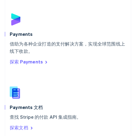
塞浦路斯
English
斯洛伐克
English
斯洛文尼亚
English
Italiano
Payments
泰国
ไทย
English
借助为各种企业打造的支付解决方案，实现全球范围线上
希腊
线下收款。
English
探索 Payments
西班牙
Español
English
新加坡
English
简体中文
新西兰
English
匈牙利
English
Payments 文档
意大利
查找 Stripe 的付款 API 集成指南。
Italiano
English
印度
探索文档
English