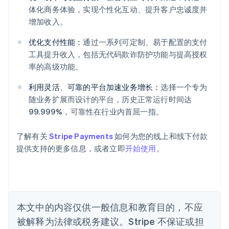
体化商务体验，实现个性化互动、提升客户忠诚度并
增加收入。
优化支付性能：
通过一系列可定制、易于配置的支付
阿联酋
工具提升收入，包括无代码欺诈防护功能与提高授权
English
爱尔兰
率的高级功能。
English
爱沙尼亚
利用灵活、可靠的平台加速业务增长：
选择一个专为
English
随业务扩展而设计的平台，历史正常运行时间达
奥地利
99.999%，可靠性在行业内首屈一指。
Deutsch
English
澳大利亚
了解有关
Stripe Payments
如何为您的线上和线下付款
English
巴西
提供支持的更多信息，或者立即
开始使用
。
Português
English
保加利亚
English
比利时
Nederlands
Français
Deutsch
English
本文中的内容仅供一般信息和教育目的，不应
波兰
被解释为法律或税务建议。Stripe 不保证或担
English