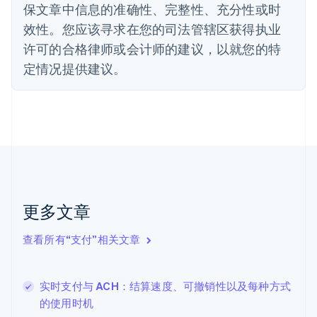
丹麦
保文章中信息的准确性、完整性、充分性或时
English
效性。您应该寻求在您的司法管辖区获得执业
德国
Deutsch
English
许可的合格律师或会计师的建议，以就您的特
法国
定情况提供建议。
Français
English
芬兰
English
Svenska
荷兰
Nederlands
English
加拿大
English
Français
捷克
English
克罗地亚
更多文章
English
Italiano
拉脱维亚
查看所有“支付”相关文章
English
立陶宛
English
实时支付与 ACH：结算速度、可撤销性以及每种方式
列支敦士登
的使用时机
Deutsch
English