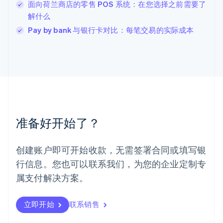
卢森堡
面向荷兰商店的零售 POS 系统：在您选择之前需要了
Français
Deutsch
English
解什么
罗马尼亚
Pay by bank 与银行卡对比：每笔交易的实际成本
English
马尔他
English
马来西亚
English
简体中文
美国
English
Español
简体中文
墨西哥
Español
English
准备好开始了？
挪威
English
葡萄牙
创建账户即可开始收款，无需签署合同或填写银
Português
English
行信息。您也可以联系我们，为您的企业定制专
日本
日本語
English
属支付解决方案。
瑞典
Svenska
English
瑞士
立即开始
联系销售
Deutsch
Français
Italiano
English