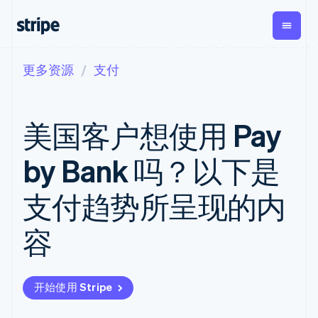
更多资源
支付
按企业阶段
文档
学习
支付
营收
资金管
平台
理
易市
大型企业
Stripe 文档
博客
Payments
Billing
初创企业
API 参考文档
客户案例
美国客户想使用 Pay
在线支付
经常性收入
Global
Conn
库与 SDK
指南
Managed
Metronome
Payouts
Stripe Apps
Payments
按用量计费
平台
by Bank 吗？以下是
备案商家解决
Subscriptions
向第三
按应用场景
方案
方打款
支持
订阅管理
Payment links
Crypto
支付趋势所呈现的内
指南
智能体商务
Invoicing
钱包、
加密货币
获取支持
无代码支付
一次性或定期
稳定币
电子商务
接受线上付款
托管支持方案
Checkout
账单
容
发行和
嵌入式金融
实施预置结账流程
专业服务
预构建支付界
Tax
发卡基
财务自动化
构建平台或交易市场
面
销售税和增值
础设施
全球化企业
管理订阅
Elements
税自动化
应用内支付
提供按用量计费
灵活的 UI 组件
Revenue
开始使用 Stripe
交易市场
发行稳定币支持的支付卡
Payment
Recognition
公司
资金管理
通过智能体配置和管理服
methods
会计自动化
平台
务