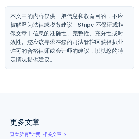
比利时
Nederlands
Français
Deutsch
English
本文中的内容仅供一般信息和教育目的，不应
波兰
被解释为法律或税务建议。Stripe 不保证或担
English
丹麦
保文章中信息的准确性、完整性、充分性或时
English
效性。您应该寻求在您的司法管辖区获得执业
德国
Deutsch
English
许可的合格律师或会计师的建议，以就您的特
法国
定情况提供建议。
Français
English
芬兰
English
Svenska
荷兰
Nederlands
English
加拿大
English
Français
捷克
English
克罗地亚
更多文章
English
Italiano
拉脱维亚
查看所有“计费”相关文章
English