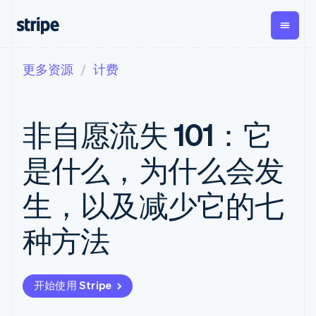
更多资源
计费
按企业阶段
文档
学习
支付
营收
资金管
平台
理
易市
大型企业
Stripe 文档
博客
Payments
Billing
初创企业
API 参考文档
客户案例
非自愿流失 101：它
在线支付
经常性收入
Global
Conn
库与 SDK
指南
Managed
Metronome
Payouts
Stripe Apps
Payments
按用量计费
平台
是什么，为什么会发
备案商家解决
Subscriptions
向第三
按应用场景
方案
方打款
支持
订阅管理
Payment links
Crypto
生，以及减少它的七
指南
智能体商务
Invoicing
钱包、
加密货币
获取支持
无代码支付
一次性或定期
稳定币
电子商务
接受线上付款
托管支持方案
Checkout
账单
种方法
发行和
嵌入式金融
实施预置结账流程
专业服务
预构建支付界
Tax
发卡基
财务自动化
构建平台或交易市场
面
销售税和增值
础设施
全球化企业
管理订阅
Elements
税自动化
应用内支付
提供按用量计费
灵活的 UI 组件
Revenue
开始使用 Stripe
交易市场
发行稳定币支持的支付卡
Payment
Recognition
公司
资金管理
通过智能体配置和管理服
methods
会计自动化
平台
务