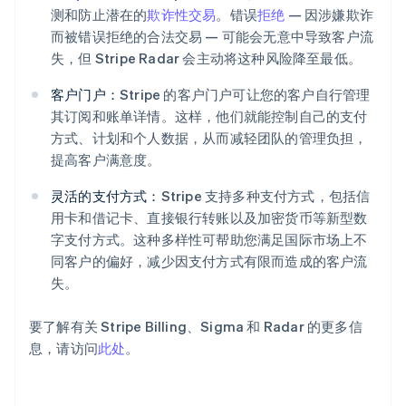
测和防止潜在的
欺诈性交易
。错误
拒绝
— 因涉嫌欺诈
而被错误拒绝的合法交易 — 可能会无意中导致客户流
失，但 Stripe Radar 会主动将这种风险降至最低。
客户门户：
Stripe 的客户门户可让您的客户自行管理
其订阅和账单详情。这样，他们就能控制自己的支付
方式、计划和个人数据，从而减轻团队的管理负担，
提高客户满意度。
阿联酋
English
灵活的支付方式：
Stripe 支持多种支付方式，包括信
爱尔兰
用卡和借记卡、直接银行转账以及加密货币等新型数
English
爱沙尼亚
字支付方式。这种多样性可帮助您满足国际市场上不
English
同客户的偏好，减少因支付方式有限而造成的客户流
奥地利
失。
Deutsch
English
澳大利亚
要了解有关 Stripe Billing、Sigma 和 Radar 的更多信
English
巴西
息，请访问
此处
。
Português
English
保加利亚
English