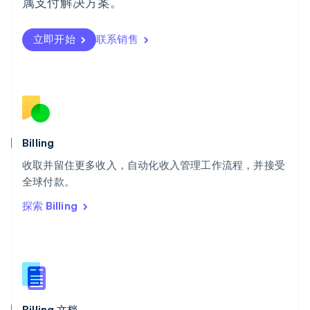
属支付解决方案。
瑞典
Svenska
English
瑞士
立即开始
联系销售
Deutsch
Français
Italiano
English
塞浦路斯
English
斯洛伐克
English
斯洛文尼亚
English
Italiano
Billing
泰国
ไทย
English
收取并留住更多收入，自动化收入管理工作流程，并接受
希腊
全球付款。
English
探索 Billing
西班牙
Español
English
新加坡
English
简体中文
新西兰
English
匈牙利
English
Billing 文档