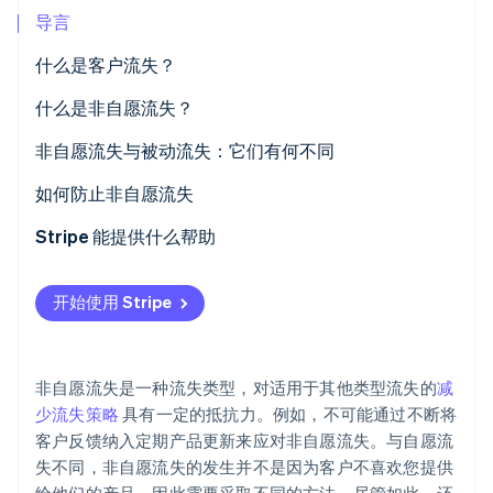
导言
什么是客户流失？
什么是非自愿流失？
Stripe Sessions 2026
了解 Stripe 如何为 AI 构建经济基础设施。
非自愿流失与被动流失：它们有何不同
立即观看
如何防止非自愿流失
优化您的支付处理流程
Stripe 能提供什么帮助
自动发送付款失败通知
开始使用 Stripe
提供多种支付方式
将催款管理作为重中之重
非自愿流失是一种流失类型，对适用于其他类型流失的
减
为客户提供灵活的计费方式
少流失策略
具有一定的抵抗力。例如，不可能通过不断将
客户反馈纳入定期产品更新来应对非自愿流失。与自愿流
就账单问题进行清晰及时的沟通
失不同，非自愿流失的发生并不是因为客户不喜欢您提供