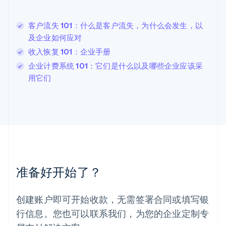
立陶宛
English
客户流失 101：什么是客户流失，为什么会发生，以
列支敦士登
及企业如何应对
Deutsch
English
卢森堡
收入恢复 101：企业手册
Français
Deutsch
English
企业计费系统 101：它们是什么以及哪些企业应该采
罗马尼亚
用它们
English
马尔他
English
马来西亚
English
简体中文
美国
English
Español
简体中文
墨西哥
Español
English
准备好开始了？
挪威
English
葡萄牙
创建账户即可开始收款，无需签署合同或填写银
Português
English
行信息。您也可以联系我们，为您的企业定制专
日本
日本語
English