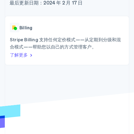
接入 125+ 种支
Stripe Sigma
最后更新日期：2024 年 2 月 17 日
产品路线图
SaaS
付方式
自定义报告
Sessions 年度大会
Terminal
Data Pipeline
招聘
线下支付
数据同步
资讯中心
Authorization
资源
Stripe Press
Billing
Boost
按行业
支付成功率优
应用集成
Stripe Billing 支持任何定价模式——从定期到分级和混
化
AI 企业
代码示例
Link
合模式——帮助您以自己的方式管理客户。
创作者经济
开发者博客
联系
加速结账
游戏
API 状态
了解更多
酒店、旅游与休闲
联系销售
保险
成为合作伙伴
媒体与娱乐
非营利组织
更多
专业服务
Product roadmap
公共部门
了解未来规划
零售
Radar
欺诈防范
Atlas
生态系统
初创企业注册
合作伙伴
Climate
Stripe App Marketplace
碳移除