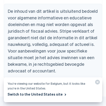
Nederlands
Français
Deutsch
English
Brazilië
De inhoud van dit artikel is uitsluitend bedoeld
Português
English
Bulgarije
voor algemene informatieve en educatieve
English
doeleinden en mag niet worden opgevat als
Canada
juridisch of fiscaal advies. Stripe verklaart of
English
Français
Cyprus
garandeert niet dat de informatie in dit artikel
English
nauwkeurig, volledig, adequaat of actueel is.
Denemarken
English
Voor aanbevelingen voor jouw specifieke
Duitsland
situatie moet je het advies inwinnen van een
Deutsch
English
Estland
bekwame, in je rechtsgebied bevoegde
English
advocaat of accountant.
Finland
English
Svenska
Frankrijk
You’re viewing our website for Belgium, but it looks like
Français
English
you’re in the United States.
Gibraltar
Switch to the United States site
English
Griekenland