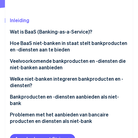
Oprichting van een start-up
Climate
Ecosysteem
Inleiding
CO₂-verwijdering
Partners
Identity
Wat is BaaS (Banking-as-a-Service)?
Stripe App Marketplace
Online identiteitsverificatie
Hoe BaaS niet-banken in staat stelt bankproducten
en -diensten aan te bieden
Veelvoorkomende bankproducten en -diensten die
niet-banken aanbieden
Stripe Sessions 2026
Ontdek hoe Stripe de economische infrastructuu
Welke niet-banken integreren bankproducten en -
Nu bekijken
diensten?
Bankproducten en -diensten aanbieden als niet-
bank
Marktonderzoek
Problemen met het aanbieden van bancaire
producten en diensten als niet-bank
Regelgeving
Afhankelijkheid van externe dienstverleners
Bankproducten of -diensten