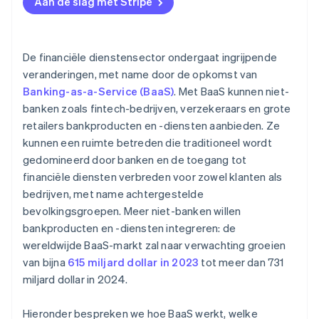
Aan de slag met Stripe
Beperkte controle over de gebruikerservaring
Technische infrastructuur
Omzetverdeling en tariefmodellen
Marketing en klantenwerving
De financiële dienstensector ondergaat ingrijpende
Klantenwerving en onboarding
veranderingen, met name door de opkomst van
Klantenondersteuning en -behoud
Banking-as-a-Service (BaaS)
. Met BaaS kunnen niet-
Verwachtingen van klanten
banken zoals fintech-bedrijven, verzekeraars en grote
Verbetering en compliance
retailers bankproducten en -diensten aanbieden. Ze
kunnen een ruimte betreden die traditioneel wordt
Zorgen over gegevensbeveiliging en privacy
gedomineerd door banken en de toegang tot
Merkperceptie en reputatie
financiële diensten verbreden voor zowel klanten als
bedrijven, met name achtergestelde
bevolkingsgroepen. Meer niet-banken willen
bankproducten en -diensten integreren: de
wereldwijde BaaS-markt zal naar verwachting groeien
van bijna
615 miljard dollar in 2023
tot meer dan 731
miljard dollar in 2024.
Hieronder bespreken we hoe BaaS werkt, welke