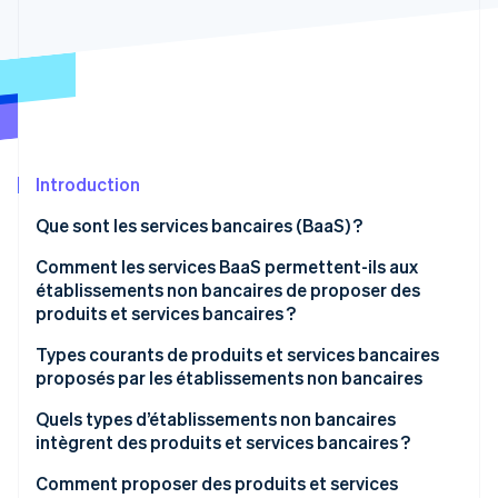
Découvrez les prochaines évolutions
Commerce en ligne
Radar
Prévention de la fraude
Écosystème
Atlas
Constitution de start-up
Partenaires
Climate
Stripe App Marketplace
Élimination du carbone
Introduction
Identity
Que sont les services bancaires (BaaS) ?
Vérification de l'identité
Comment les services BaaS permettent-ils aux
établissements non bancaires de proposer des
produits et services bancaires ?
Types courants de produits et services bancaires
Stripe Sessions 2026
proposés par les établissements non bancaires
Découvrez comment Stripe construit l’infrastructure écono
Regarder la vidéo
Quels types d’établissements non bancaires
intègrent des produits et services bancaires ?
Comment proposer des produits et services