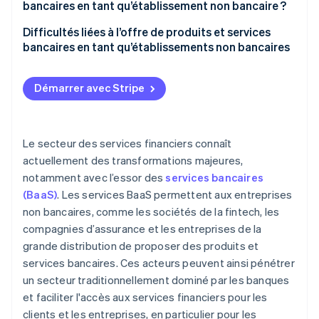
bancaires en tant qu’établissement non bancaire ?
Étude de marché
Difficultés liées à l’offre de produits et services
bancaires en tant qu’établissements non bancaires
Réglementations
Dépendance vis-à-vis de fournisseurs tiers
Produits ou services bancaires
Démarrer avec Stripe
Contrôle limité sur l’expérience utilisateur
Infrastructure technologique
Partage des revenus et modèles tarifaires
Marketing et acquisition de clients
Le secteur des services financiers connaît
Acquisition des clients et inscription des
actuellement des transformations majeures,
Support client et fidélisation de la clientèle
utilisateurs
notamment avec l’essor des
services bancaires
Attentes des clients
(BaaS)
. Les services BaaS permettent aux entreprises
non bancaires, comme les sociétés de la fintech, les
Amélioration et conformité
compagnies d’assurance et les entreprises de la
Préoccupations en matière de sécurité et de
grande distribution de proposer des produits et
confidentialité des données
services bancaires. Ces acteurs peuvent ainsi pénétrer
un secteur traditionnellement dominé par les banques
Perception de la marque et réputation
et faciliter l'accès aux services financiers pour les
clients et les entreprises, en particulier pour les