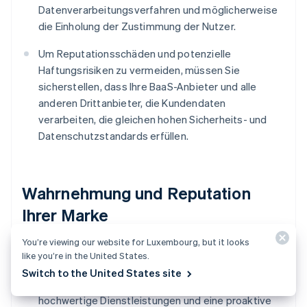
Datenverarbeitungsverfahren und möglicherweise
die Einholung der Zustimmung der Nutzer.
Um Reputationsschäden und potenzielle
Haftungsrisiken zu vermeiden, müssen Sie
sicherstellen, dass Ihre BaaS-Anbieter und alle
anderen Drittanbieter, die Kundendaten
verarbeiten, die gleichen hohen Sicherheits- und
Datenschutzstandards erfüllen.
Wahrnehmung und Reputation
Ihrer Marke
You’re viewing our website for Luxembourg, but it looks
Sie müssen sich Ihre Glaubwürdigkeit als
like you’re in the United States.
Finanzdienstleister, der keine lizenzierte Bank ist,
Switch to the United States site
erst aufbauen. Dies erfordert konsequent
hochwertige Dienstleistungen und eine proaktive