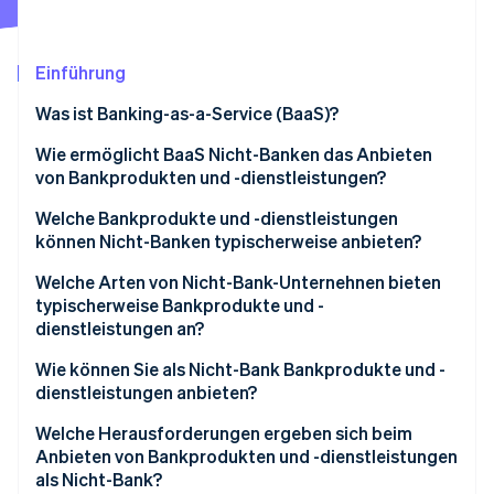
Betrugsprävention
Ecosystem
Atlas
Start-up-Gründung
Partner
Einführung
Stripe App-Marktplatz
Climate
Was ist Banking-as-a-Service (BaaS)?
CO₂-Entnahme
Identity
Wie ermöglicht BaaS Nicht-Banken das Anbieten
Online-Identitätsprüfung
von Bankprodukten und -dienstleistungen?
Welche Bankprodukte und -dienstleistungen
können Nicht-Banken typischerweise anbieten?
Welche Arten von Nicht-Bank-Unternehnen bieten
Stripe-Sessions 2026
typischerweise Bankprodukte und -
Erfahren Sie, wie Stripe Lösungen für die Wirts
dienstleistungen an?
Jetzt ansehen
Wie können Sie als Nicht-Bank Bankprodukte und -
dienstleistungen anbieten?
Markterhebung
Welche Herausforderungen ergeben sich beim
Anbieten von Bankprodukten und -dienstleistungen
Gesetzlicher Rahmen
als Nicht-Bank?