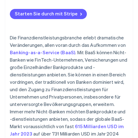
Bankprodukte oder -dienstleistungen
Abhängigkeit von Drittanbietern
Starten Sie durch mit Stripe
Technische Infrastruktur
Eingeschränkte Kontrolle über die Nutzererfahrung
Marketing und Kundenakquise
Umsatzbeteiligung und Preismodelle
Die Finanzdienstleistungsbranche erlebt dramatische
Kundenbetreuung und Kundenbindung
Kundenakquise und Onboarding
Veränderungen, allen voran durch das Aufkommen von
Banking-as-a-Service (BaaS)
. Mit BaaS können Nicht-
Kundenerwartungen
Banken wie FinTech-Unternehmen, Versicherungen und
Verbesserung und Compliance
große Einzelhändler Bankprodukte und -
dienstleistungen anbieten. Sie können in einen Bereich
Datensicherheit und Datenschutz
vordringen, der traditionell von Banken dominiert wird,
Wahrnehmung und Reputation Ihrer Marke
und den Zugang zu Finanzdienstleistungen für
Unternehmen und Privatpersonen, insbesondere für
unterversorgte Bevölkerungsgruppen, erweitern.
Immer mehr Nicht-Banken möchten Bankprodukte und
-dienstleistungen anbieten, sodass der globale BaaS-
Markt voraussichtlich von fast
615 Milliarden USD im
Jahr 2023
auf über 731 Milliarden USD im Jahr 2024