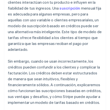
clientes interactúan con tu producto e influyen en la
Políticas de caducidad y reinversión del crédito
Gestión de la caducidad del crédito
fiabilidad de tus ingresos. Una
suscripción
mensual fija
Valor percibido
Seguimiento del consumo integrado
es adecuada para algunas empresas, pero para
aquellas con uso variable o clientes empresariales, un
Soporte para pagos internacionales
modelo de suscripción basado en créditos puede ser
una alternativa más inteligente. Este tipo de modelo de
tarifas ofrece flexibilidad a los clientes al tiempo que
garantiza que las empresas reciban el pago por
adelantado.
Sin embargo, cuando se usan incorrectamente, los
créditos pueden confundir a los clientes y complicar la
facturación. Los créditos deben estar estructurados
de manera que sean intuitivos, flexibles y
financieramente sólidos. A continuación, explicaremos
cómo funcionan las suscripciones basadas en créditos,
sus ventajas y desafíos, y cómo Stripe puede ayudar a
implementar un modelo de tarifas basado en créditos.