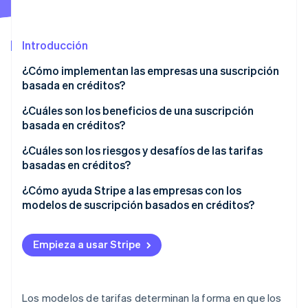
Introducción
Ecosistema
Sesiones de Stripe 2026
¿Cómo implementan las empresas una suscripción
Socios
Descubre cómo Stripe construye la infraestructura económi
basada en créditos?
Stripe App Marketplace
Mirar ahora
¿Cuáles son los beneficios de una suscripción
basada en créditos?
Ingresos predecibles
¿Cuáles son los riesgos y desafíos de las tarifas
basadas en créditos?
Flexibilidad para el cliente
Confusión del cliente
¿Cómo ayuda Stripe a las empresas con los
Precios unificados
modelos de suscripción basados en créditos?
Reconocimiento de precios e ingresos
Crecimiento natural
Soporte integrado para facturación basada en
Seguimiento del consumo
créditos
Empieza a usar Stripe
Soporte para promociones e incentivos
Soluciones
Precios flexibles y descuentos
Atención al cliente
Seguimiento automático del crédito
Los modelos de tarifas determinan la forma en que los