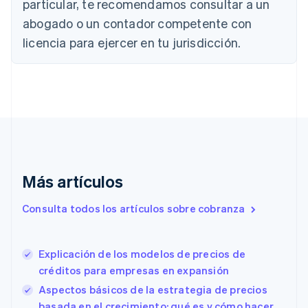
particular, te recomendamos consultar a un
English
Canadá
abogado o un contador competente con
English
Français
licencia para ejercer en tu jurisdicción.
China continental
简体中文
English
Chipre
English
Croacia
English
Italiano
Dinamarca
English
Emiratos Árabes Unidos
English
Más artículos
Eslovaquia
English
Consulta todos los artículos sobre cobranza
Eslovenia
English
Italiano
España
Explicación de los modelos de precios de
Español
English
créditos para empresas en expansión
Estados Unidos
English
Español
简体中文
Aspectos básicos de la estrategia de precios
Estonia
basada en el crecimiento: qué es y cómo hacer