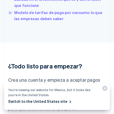
English
que funcione
Finlandia
English
Svenska
Modelo de tarifas de pago por consumo: lo que
Francia
las empresas deben saber
Français
English
Gibraltar
English
Grecia
English
Hungría
English
India
English
¿Todo listo para empezar?
Irlanda
English
Crea una cuenta y empieza a aceptar pagos
Italia
Italiano
English
sin necesidad de firmar contratos ni
You’re viewing our website for Mexico, but it looks like
Japón
proporcionar datos bancarios. Si lo prefieres,
you’re in the United States.
日本語
English
Letonia
puedes ponerte en contacto con nosotros
Switch to the United States site
English
para que diseñemos un paquete
Liechtenstein