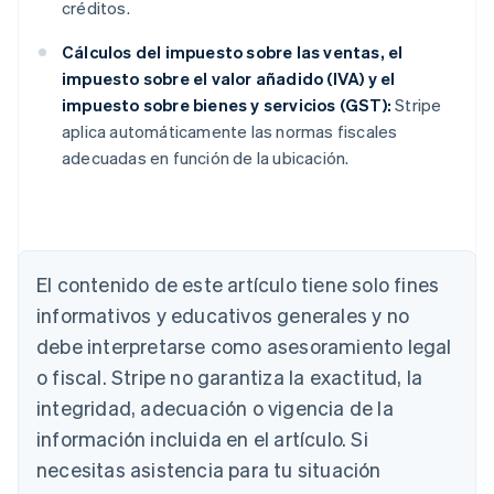
créditos.
Cálculos del impuesto sobre las ventas, el
impuesto sobre el valor añadido (IVA) y el
impuesto sobre bienes y servicios (GST):
Stripe
aplica automáticamente las normas fiscales
adecuadas en función de la ubicación.
Alemania
El contenido de este artículo tiene solo fines
Deutsch
English
Australia
informativos y educativos generales y no
English
debe interpretarse como asesoramiento legal
Austria
Deutsch
English
o fiscal. Stripe no garantiza la exactitud, la
Bélgica
integridad, adecuación o vigencia de la
Nederlands
Français
Deutsch
English
Brasil
información incluida en el artículo. Si
Português
English
necesitas asistencia para tu situación
Bulgaria