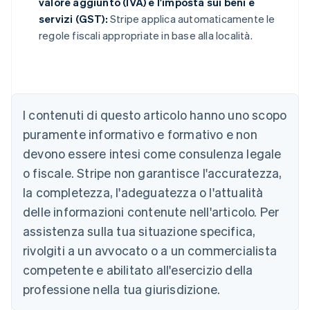
valore aggiunto (IVA) e l'imposta sui beni e
servizi (GST):
Stripe applica automaticamente le
regole fiscali appropriate in base alla località.
Australia
I contenuti di questo articolo hanno uno scopo
English
Austria
puramente informativo e formativo e non
Deutsch
English
devono essere intesi come consulenza legale
Belgio
Nederlands
Français
Deutsch
English
o fiscale. Stripe non garantisce l'accuratezza,
Brasile
la completezza, l'adeguatezza o l'attualità
Português
English
Bulgaria
delle informazioni contenute nell'articolo. Per
English
assistenza sulla tua situazione specifica,
Canada
rivolgiti a un avvocato o a un commercialista
English
Français
Cina continentale
competente e abilitato all'esercizio della
简体中文
English
professione nella tua giurisdizione.
Cipro
English