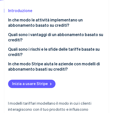
Scopri cosa ti aspetta
Introduzione
Radar
Ecosistema
Prevenzione delle frodi
In che modo le attività implementano un
Partner
Atlas
abbonamento basato su crediti?
Stripe App Marketplace
Costituzione di start-up
Quali sono i vantaggi di un abbonamento basato su
Climate
crediti?
Rimozione del carbonio
Identity
Ricavi prevedibili
Quali sono i rischi e le sfide delle tariffe basate su
Verifica online dell'identità
crediti?
Flessibilità del cliente
Confusione dei clienti
In che modo Stripe aiuta le aziende con modelli di
Tariffe unificate
abbonamento basati su crediti?
Tariffe e riconoscimento dei ricavi
Crescita naturale
Supporto integrato per l’addebito basato su crediti
Stripe Sessions 2026
Monitoraggio dell’utilizzo
Inizia a usare Stripe
Supporto per promozioni e incentivi
Scopri come Stripe sta costruendo l'infrastruttura economi
Tariffe flessibili e sconti
Guarda ora
Soluzioni
Monitoraggio automatico dei crediti
Assistenza clienti
I modelli tariffari modellano il modo in cui i clienti
Gestione delle scadenze dei crediti
interagiscono con il tuo prodotto e influiscono
Politiche di scadenza e riporto dei crediti