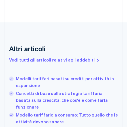
Croazia
English
Italiano
Danimarca
English
Emirati Arabi Uniti
English
Estonia
English
Altri articoli
Finlandia
English
Svenska
Vedi tutti gli articoli relativi agli addebiti
Francia
Français
English
Germania
Modelli tariffari basati su crediti per attività in
Deutsch
English
espansione
Giappone
日本語
English
Concetti di base sulla strategia tariffaria
Gibilterra
basata sulla crescita: che cos'è e come farla
English
funzionare
Grecia
English
Modello tariffario a consumo: Tutto quello che le
India
attività devono sapere
English