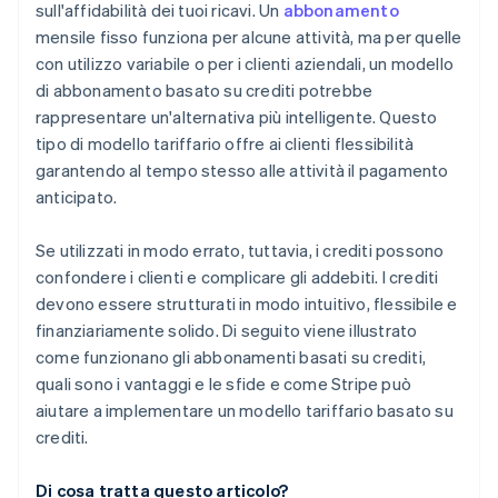
sull'affidabilità dei tuoi ricavi. Un
abbonamento
Monitoraggio integrato dell’utilizzo
Valore percepito
mensile fisso funziona per alcune attività, ma per quelle
Supporto per pagamenti internazionali
con utilizzo variabile o per i clienti aziendali, un modello
di abbonamento basato su crediti potrebbe
rappresentare un'alternativa più intelligente. Questo
tipo di modello tariffario offre ai clienti flessibilità
garantendo al tempo stesso alle attività il pagamento
anticipato.
Se utilizzati in modo errato, tuttavia, i crediti possono
confondere i clienti e complicare gli addebiti. I crediti
devono essere strutturati in modo intuitivo, flessibile e
finanziariamente solido. Di seguito viene illustrato
come funzionano gli abbonamenti basati su crediti,
quali sono i vantaggi e le sfide e come Stripe può
aiutare a implementare un modello tariffario basato su
crediti.
Di cosa tratta questo articolo?