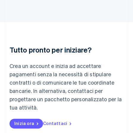
Irlanda
English
Italia
Italiano
English
Lettonia
English
Liechtenstein
Deutsch
English
Tutto pronto per iniziare?
Lituania
English
Crea un account e inizia ad accettare
Lussemburgo
Français
Deutsch
English
pagamenti senza la necessità di stipulare
Malaysia
contratti o di comunicare le tue coordinate
English
简体中文
Malta
bancarie. In alternativa, contattaci per
English
progettare un pacchetto personalizzato per la
Messico
tua attività.
Español
English
Norvegia
English
Inizia ora
Contattaci
Nuova Zelanda
English