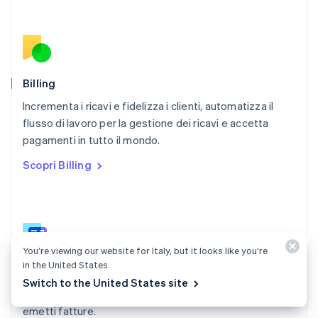
Paesi Bassi
Nederlands
English
Polonia
English
Portogallo
Português
English
Billing
RAS di Hong Kong, Cina
Incrementa i ricavi e fidelizza i clienti, automatizza il
English
简体中文
flusso di lavoro per la gestione dei ricavi e accetta
Regno Unito
English
pagamenti in tutto il mondo.
Repubblica Ceca
Scopri Billing
English
Romania
English
Singapore
English
简体中文
Slovacchia
You’re viewing our website for Italy, but it looks like you’re
English
in the United States.
Documentazione di Billing
Slovenia
Switch to the United States site
English
Italiano
Crea e gestisci abbonamenti, monitora i consumi ed
Spagna
emetti fatture.
Español
English