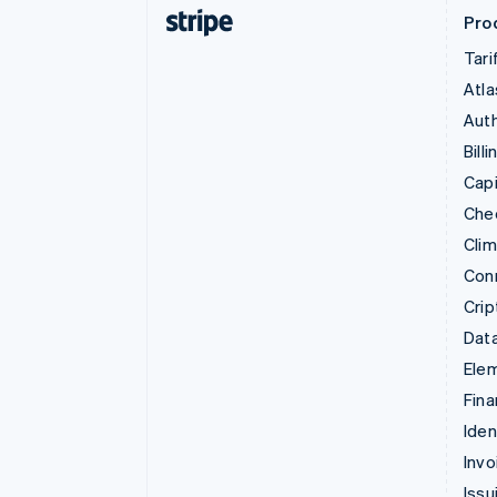
Prod
Tari
Atla
Auth
Billi
Capi
Che
Cli
Con
Crip
Data
Ele
Fina
Iden
Invo
Issu