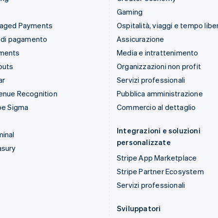
Gaming
aged Payments
Ospitalità, viaggi e tempo libe
 di pagamento
Assicurazione
ments
Media e intrattenimento
outs
Organizzazioni non profit
ar
Servizi professionali
enue Recognition
Pubblica amministrazione
pe Sigma
Commercio al dettaglio
Integrazioni e soluzioni
inal
personalizzate
asury
Stripe App Marketplace
Stripe Partner Ecosystem
Servizi professionali
Sviluppatori