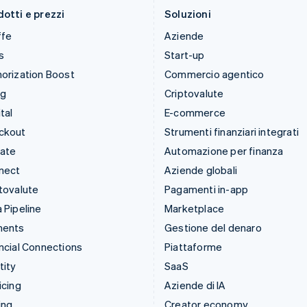
otti e prezzi
Soluzioni
ffe
Aziende
s
Start-up
orization Boost
Commercio agentico
ng
Criptovalute
tal
E-commerce
ckout
Strumenti finanziari integrati
mate
Automazione per finanza
nect
Aziende globali
tovalute
Pagamenti in-app
 Pipeline
Marketplace
ments
Gestione del denaro
ncial Connections
Piattaforme
tity
SaaS
icing
Aziende di IA
ing
Creator economy