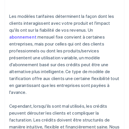
Tarification flexible et réductions
Service à la clientèle
Suivi automatique des crédits
Les modèles tarifaires déterminent la façon dont les
Politiques d’expiration et de reconduction des
clients interagissent avec votre produit et l'impact
crédits
Gestion de l’expiration des crédits
qu'ils ont sur la fiabilité de vos revenus. Un
Valeur perçue
Suivi intégré de l’utilisation
abonnement
mensuel fixe convient à certaines
entreprises, mais pour celles qui ont des clients
Prise en charge des paiements internationaux
professionnels ou dont les produits/services
présentent une utilisation variable, un modèle
d'abonnement basé sur des crédits peut être une
alternative plus intelligente. Ce type de modèle de
tarification offre aux clients une certaine flexibilité tout
en garantissant que les entreprises sont payées à
l'avance.
Cependant, lorsqu'ils sont mal utilisés, les crédits
peuvent dérouter les clients et compliquer la
facturation. Les crédits doivent être structurés de
manière intuitive, flexible et financièrement saine. Nous