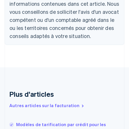
Português
English
informations contenues dans cet article. Nous
Bulgarie
vous conseillons de solliciter l'avis d'un avocat
English
Canada
compétent ou d'un comptable agréé dans le
English
Français
ou les territoires concernés pour obtenir des
Chine continentale
conseils adaptés à votre situation.
简体中文
English
Chypre
English
Croatie
English
Italiano
Danemark
English
Émirats arabes unis
English
Espagne
Plus d'articles
Español
English
Estonie
Autres articles sur la facturation
English
États-Unis
English
Español
简体中文
Modèles de tarification par crédit pour les
Finlande