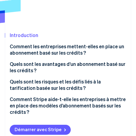
Découvrez les prochaines évolutions
Commerce en ligne
Radar
Prévention de la fraude
Écosystème
Atlas
Constitution de start-up
Introduction
Partenaires
Climate
Stripe App Marketplace
Comment les entreprises mettent-elles en place un
Élimination du carbone
abonnement basé sur les crédits ?
Identity
Vérification de l'identité
Quels sont les avantages d’un abonnement basé sur
les crédits ?
Des revenus prévisibles
Quels sont les risques et les défis liés à la
tarification basée sur les crédits ?
Flexibilité pour le client
Stripe Sessions 2026
Confusion chez les clients
Comment Stripe aide-t-elle les entreprises à mettre
Tarification unifiée
Découvrez comment Stripe construit l’infrastructure écono
en place des modèles d’abonnement basés sur les
Regarder la vidéo
Comptabilisation des tarifs et des revenus
crédits ?
Croissance naturelle
Suivi de l’utilisation
Prise en charge intégrée de la facturation par
Prise en charge des promotions et incitations
crédits
Démarrer avec Stripe
Solutions