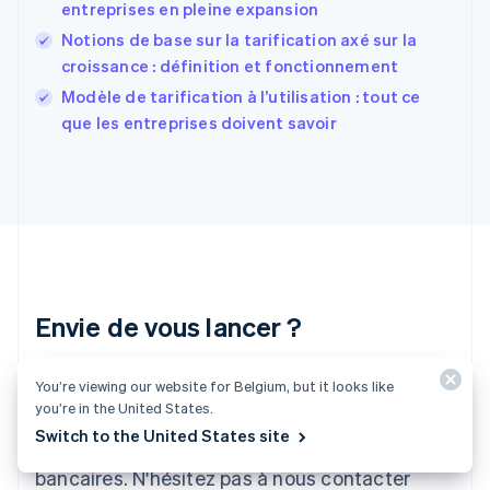
English
Svenska
entreprises en pleine expansion
France
Notions de base sur la tarification axé sur la
Français
English
croissance : définition et fonctionnement
Gibraltar
English
Modèle de tarification à l’utilisation : tout ce
Grèce
que les entreprises doivent savoir
English
Hongrie
English
Inde
English
Irlande
English
Italie
Italiano
English
Envie de vous lancer ?
Japon
日本語
English
Créez un compte et commencez à accepter
Lettonie
You’re viewing our website for Belgium, but it looks like
you’re in the United States.
English
des paiements rapidement, sans avoir à signer
Liechtenstein
Switch to the United States site
de contrat ni à fournir vos coordonnées
Deutsch
English
Lituanie
bancaires. N'hésitez pas à nous contacter