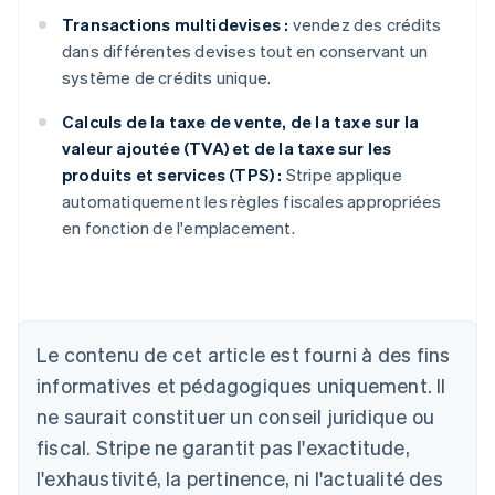
Transactions multidevises :
vendez des crédits
dans différentes devises tout en conservant un
système de crédits unique.
Calculs de la taxe de vente, de la taxe sur la
valeur ajoutée (TVA) et de la taxe sur les
produits et services (TPS) :
Stripe applique
automatiquement les règles fiscales appropriées
en fonction de l'emplacement.
Allemagne
Deutsch
English
Australie
Le contenu de cet article est fourni à des fins
English
informatives et pédagogiques uniquement. Il
Autriche
ne saurait constituer un conseil juridique ou
Deutsch
English
Belgique
fiscal. Stripe ne garantit pas l'exactitude,
Nederlands
Français
Deutsch
English
l'exhaustivité, la pertinence, ni l'actualité des
Brésil