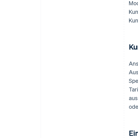
Mod
Kun
Kun
Ku
Ans
Aus
Spe
Tar
aus
ode
Ei