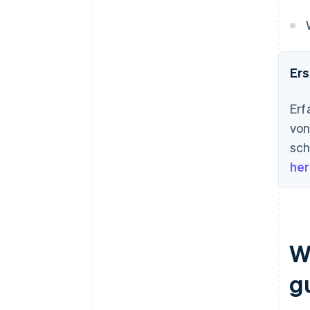
Wahrgenommener Wert
Umgang mit ablaufenden
Guthaben
Integrierte Nachverfolgung der
Ers
Nutzung
Unterstützung von
Erf
internationalen Zahlungen
von
sch
her
W
g