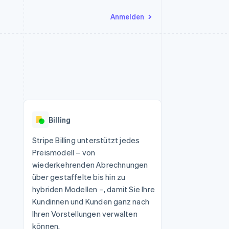
Anmelden
Ressourcen
Ecosystem
Kontakt
nd Marktplätze
Mehr
App-Integrationen
Partner
Sales-Team kontaktieren
Product roadmap
Code-Beispiele
Stripe App-Marktplatz
Partner werden
Ausblick
 Plattformen
Entwickler-Blog
 platforms
eit
API-Status
Radar
Betrugsprävention
eistungen
Billing
Atlas
onen
virtuelle Karten
Start-up-Gründung
Stripe Billing unterstützt jedes
Preismodell – von
Climate
CO₂-Entnahme
wiederkehrenden Abrechnungen
über gestaffelte bis hin zu
Identity
Online-Identitätsprüfung
hybriden Modellen –, damit Sie Ihre
Kundinnen und Kunden ganz nach
Ihren Vorstellungen verwalten
können.