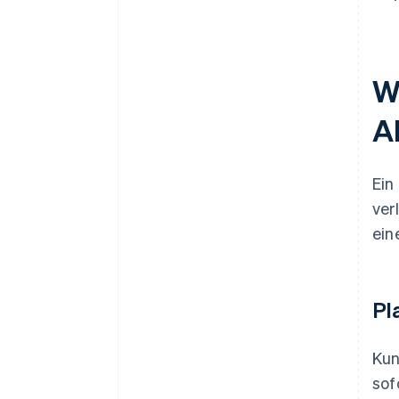
W
A
Ein
ver
ein
Pl
Kun
sof