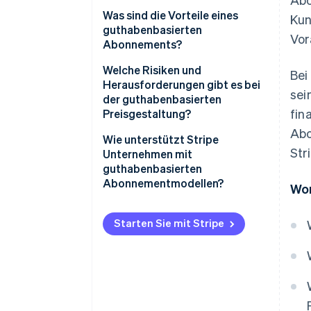
Was sind die Vorteile eines
Kun
guthabenbasierten
Vor
Abonnements?
Planbarer Umsatz
Welche Risiken und
Bei
Herausforderungen gibt es bei
sei
Kundenflexibilität
der guthabenbasierten
fin
Preisgestaltung?
Einheitliche Preisgestaltung
Abo
Verwirrung bei Kundinnen und
Wie unterstützt Stripe
Natürliches Wachstum
Str
Kunden
Unternehmen mit
guthabenbasierten
Unterstützung für
Preise und Umsatzverwaltung
Abonnementmodellen?
Werbeaktionen und Incentives
Wor
Nutzungsverfolgung
Integrierte Unterstützung für
guthabenbasierte Abrechnung
Starten Sie mit Stripe
Lösungen
Flexible Preisgestaltung und
Kundensupport
Rabatte
Richtlinien für Ablauf und
Automatische
Übertragung von Guthaben
Guthabenverfolgung