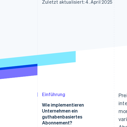
Optimierung der
Datensynchronisier
Zuletzt aktualisiert: 4. April 2025
Autorisierungsraten
Link
Beschleunigter Bezahlvorgang
Financial Connections
Verbundene Finanzdaten
Einführung
Pre
int
Wie implementieren
Unternehmen ein
mon
guthabenbasiertes
var
Abonnement?
Abo