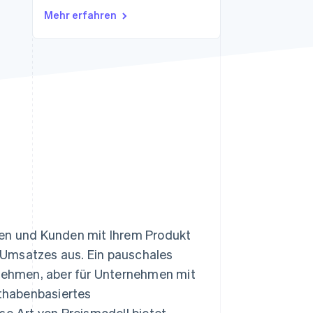
Mehr erfahren
Stripe-Sessions 2026
Erfahren Sie, wie Stripe
Lösungen für die
Wirtschaftsinfrastruktur
für KI aufbaut.
Jetzt ansehen
nen und Kunden mit Ihrem Produkt
es Umsatzes aus. Ein pauschales
nehmen, aber für Unternehmen mit
thabenbasiertes
se Art von Preismodell bietet