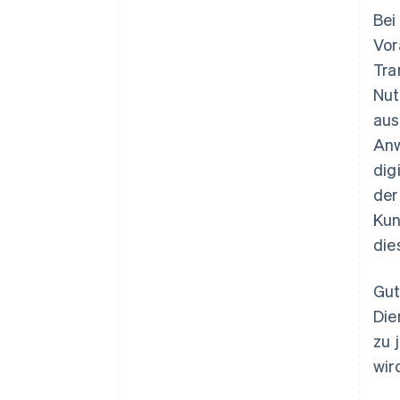
Bei
Vor
Tra
Nut
aus
Anw
dig
der
Kun
die
Gut
Die
zu 
wir