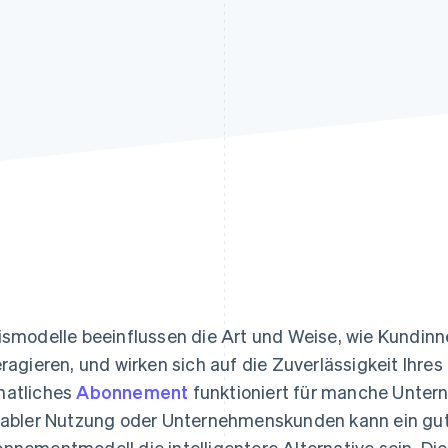
ung
ismodelle beeinflussen die Art und Weise, wie Kundin
eragieren, und wirken sich auf die Zuverlässigkeit Ihr
atliches
Abonnement
funktioniert für manche Unter
iabler Nutzung oder Unternehmenskunden kann ein gu
nnementmodell die intelligentere Alternative sein. Die