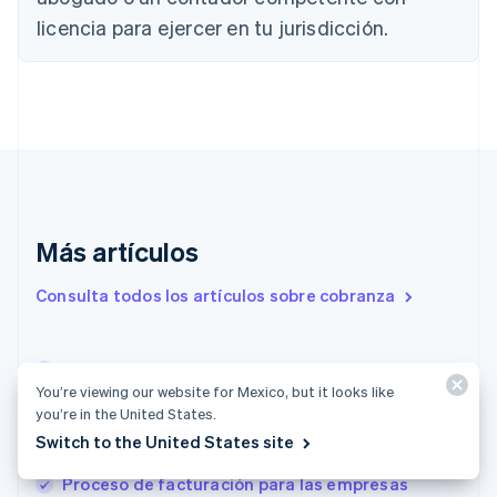
China continental
licencia para ejercer en tu jurisdicción.
简体中文
English
Chipre
English
Croacia
English
Italiano
Dinamarca
English
Emiratos Árabes Unidos
English
Eslovaquia
Más artículos
English
Eslovenia
Consulta todos los artículos sobre cobranza
English
Italiano
España
Español
English
Facturación recurrente: definición y ventajas
Estados Unidos
You’re viewing our website for Mexico, but it looks like
English
Español
简体中文
para las empresas españolas
Estonia
you’re in the United States.
Facturación automatizada: lo que deben saber
English
Switch to the United States site
las empresas en Alemania
Finlandia
English
Svenska
Proceso de facturación para las empresas