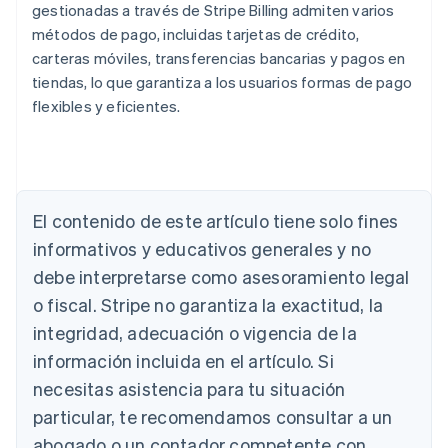
gestionadas a través de Stripe Billing admiten varios
métodos de pago, incluidas tarjetas de crédito,
carteras móviles, transferencias bancarias y pagos en
tiendas, lo que garantiza a los usuarios formas de pago
flexibles y eficientes.
Alemania
Deutsch
English
Australia
El contenido de este artículo tiene solo fines
English
informativos y educativos generales y no
Austria
debe interpretarse como asesoramiento legal
Deutsch
English
Bélgica
o fiscal. Stripe no garantiza la exactitud, la
Nederlands
Français
Deutsch
English
integridad, adecuación o vigencia de la
Brasil
Português
English
información incluida en el artículo. Si
Bulgaria
necesitas asistencia para tu situación
English
Canadá
particular, te recomendamos consultar a un
English
Français
abogado o un contador competente con