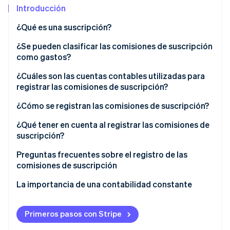
Introducción
¿Qué es una suscripción?
Ecosistema
¿Se pueden clasificar las comisiones de suscripción
Sesiones de Stripe 2026
Socios
como gastos?
Descubre cómo Stripe construye la infraestructura económi
Stripe App Marketplace
Mirar ahora
¿Cuáles son las cuentas contables utilizadas para
registrar las comisiones de suscripción?
Gastos de comunicación
¿Cómo se registran las comisiones de suscripción?
Comisión de pago
Pagos mensuales
¿Qué tener en cuenta al registrar las comisiones de
suscripción?
Gastos de bienestar
Pagar un contrato de menos de un año en una suma
global
Continuar usando los elementos contables que ya
Preguntas frecuentes sobre el registro de las
Gastos por consumibles
se seleccionaron
comisiones de suscripción
Pagar varios años de un contrato largo en una suma
Gastos de entretenimiento
global
Utilizar elementos contables que por lo general
¿A qué cuenta contable debe pertenecer mi
La importancia de una contabilidad constante
sean sencillos
suscripción a Adobe?
Comisiones de alquiler
¿Cuándo usar suscripciones para fines personales y
¿A qué cuenta contable debe pertenecer mi
Primeros pasos con Stripe
Gastos varios
de empresa?
suscripción de Microsoft?