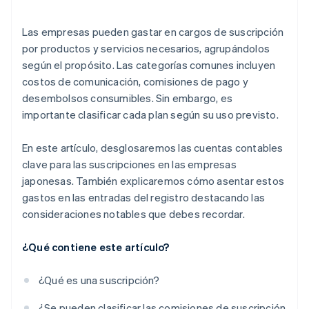
¿Cómo se maneja la depreciación de las
Las empresas pueden gastar en cargos de suscripción
suscripciones?
por productos y servicios necesarios, agrupándolos
según el propósito. Las categorías comunes incluyen
costos de comunicación, comisiones de pago y
desembolsos consumibles. Sin embargo, es
importante clasificar cada plan según su uso previsto.
En este artículo, desglosaremos las cuentas contables
clave para las suscripciones en las empresas
japonesas. También explicaremos cómo asentar estos
gastos en las entradas del registro destacando las
consideraciones notables que debes recordar.
¿Qué contiene este artículo?
¿Qué es una suscripción?
¿Se pueden clasificar las comisiones de suscripción