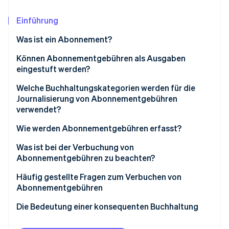
Betrugsprävention
Ecosystem
Atlas
Einführung
Start-up-Gründung
Partner
Stripe App-Marktplatz
Was ist ein Abonnement?
Climate
CO₂-Entnahme
Können Abonnementgebühren als Ausgaben
eingestuft werden?
Identity
Online-Identitätsprüfung
Welche Buchhaltungskategorien werden für die
Journalisierung von Abonnementgebühren
verwendet?
Kommunikationsausgaben
Wie werden Abonnementgebühren erfasst?
Stripe-Sessions 2026
Zahlungsgebühr
Monatliche Zahlungen
Was ist bei der Verbuchung von
Erfahren Sie, wie Stripe Lösungen für die Wirts
Jetzt ansehen
Abonnementgebühren zu beachten?
Sozialausgaben
Zahlung eines Pauschalbetrags für einen Vertrags
mit einer Laufzeit von weniger als einem Jahr
Verwenden Sie weiterhin die bereits ausgewählten
Häufig gestellte Fragen zum Verbuchen von
Ausgaben für Verbrauchsmaterialien
Buchhaltungspositionen
Abonnementgebühren
Zahlung eines Pauschalbetrags für mehrere Jahre
Bewirtungskosten
im Fall eines Vertrags mit langer Laufzeit
Verwenden Sie Buchhaltungspositionen, die im
In welche Abrechnungskategorie fällt mein Adobe-
Die Bedeutung einer konsequenten Buchhaltung
Allgemeinen unkompliziert sind
Abonnement?
Mietgebühren