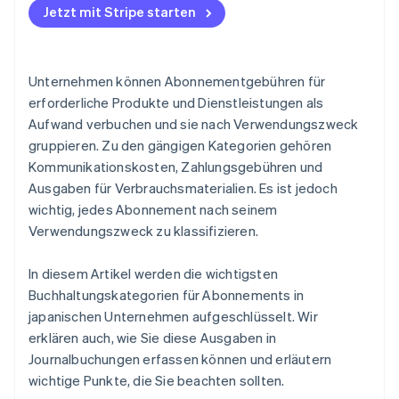
Bei der Verwendung von Abonnements für
In welche Abrechnungskategorie fällt mein
Jetzt mit Stripe starten
Sonstige Aufwendungen
persönliche und geschäftliche Zwecke
Microsoft-Abonnement?
Wie wird die Abschreibung bei Abonnements
Unternehmen können Abonnementgebühren für
gehandhabt?
erforderliche Produkte und Dienstleistungen als
Aufwand verbuchen und sie nach Verwendungszweck
gruppieren. Zu den gängigen Kategorien gehören
Kommunikationskosten, Zahlungsgebühren und
Ausgaben für Verbrauchsmaterialien. Es ist jedoch
wichtig, jedes Abonnement nach seinem
Verwendungszweck zu klassifizieren.
In diesem Artikel werden die wichtigsten
Buchhaltungskategorien für Abonnements in
japanischen Unternehmen aufgeschlüsselt. Wir
erklären auch, wie Sie diese Ausgaben in
Journalbuchungen erfassen können und erläutern
wichtige Punkte, die Sie beachten sollten.