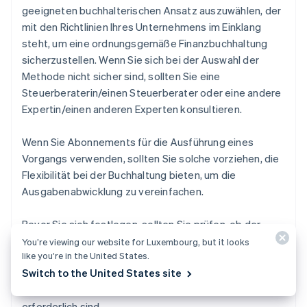
geeigneten buchhalterischen Ansatz auszuwählen, der
mit den Richtlinien Ihres Unternehmens im Einklang
steht, um eine ordnungsgemäße Finanzbuchhaltung
sicherzustellen. Wenn Sie sich bei der Auswahl der
Methode nicht sicher sind, sollten Sie eine
Steuerberaterin/einen Steuerberater oder eine andere
Expertin/einen anderen Experten konsultieren.
Wenn Sie Abonnements für die Ausführung eines
Vorgangs verwenden, sollten Sie solche vorziehen, die
Flexibilität bei der Buchhaltung bieten, um die
Ausgabenabwicklung zu vereinfachen.
Bevor Sie sich festlegen, sollten Sie prüfen, ob der
Anbieter des Abonnements verschiedene
You’re viewing our website for Luxembourg, but it looks
like you’re in the United States.
Pauschaltarife und Zahlungsoptionen anbietet;
Switch to the United States site
vergewissern Sie sich auch, dass Rechnungen und
Belege ausgestellt werden, die für die Buchhaltung
erforderlich sind.