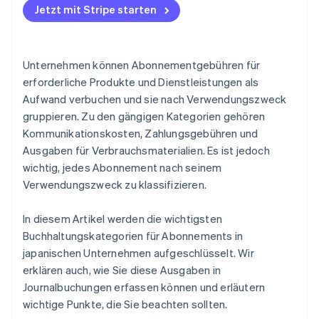
Bei der Verwendung von Abonnements für
In welche Abrechnungskategorie fällt mein
Jetzt mit Stripe starten
Sonstige Aufwendungen
persönliche und geschäftliche Zwecke
Microsoft-Abonnement?
Wie wird die Abschreibung bei Abonnements
Unternehmen können Abonnementgebühren für
gehandhabt?
erforderliche Produkte und Dienstleistungen als
Aufwand verbuchen und sie nach Verwendungszweck
gruppieren. Zu den gängigen Kategorien gehören
Kommunikationskosten, Zahlungsgebühren und
Ausgaben für Verbrauchsmaterialien. Es ist jedoch
wichtig, jedes Abonnement nach seinem
Verwendungszweck zu klassifizieren.
In diesem Artikel werden die wichtigsten
Buchhaltungskategorien für Abonnements in
japanischen Unternehmen aufgeschlüsselt. Wir
erklären auch, wie Sie diese Ausgaben in
Journalbuchungen erfassen können und erläutern
wichtige Punkte, die Sie beachten sollten.