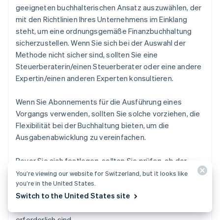
geeigneten buchhalterischen Ansatz auszuwählen, der
mit den Richtlinien Ihres Unternehmens im Einklang
steht, um eine ordnungsgemäße Finanzbuchhaltung
sicherzustellen. Wenn Sie sich bei der Auswahl der
Methode nicht sicher sind, sollten Sie eine
Steuerberaterin/einen Steuerberater oder eine andere
Expertin/einen anderen Experten konsultieren.
Wenn Sie Abonnements für die Ausführung eines
Vorgangs verwenden, sollten Sie solche vorziehen, die
Flexibilität bei der Buchhaltung bieten, um die
Ausgabenabwicklung zu vereinfachen.
Bevor Sie sich festlegen, sollten Sie prüfen, ob der
Anbieter des Abonnements verschiedene
You’re viewing our website for Switzerland, but it looks like
you’re in the United States.
Pauschaltarife und Zahlungsoptionen anbietet;
Switch to the United States site
vergewissern Sie sich auch, dass Rechnungen und
Belege ausgestellt werden, die für die Buchhaltung
erforderlich sind.