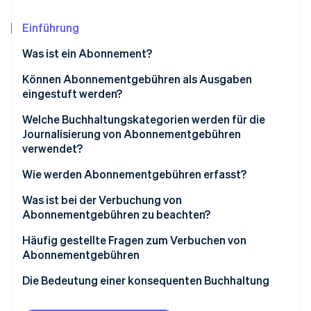
Betrugsprävention
Ecosystem
Atlas
Einführung
Start-up-Gründung
Partner
Stripe App-Marktplatz
Was ist ein Abonnement?
Climate
CO₂-Entnahme
Können Abonnementgebühren als Ausgaben
eingestuft werden?
Identity
Online-Identitätsprüfung
Welche Buchhaltungskategorien werden für die
Journalisierung von Abonnementgebühren
verwendet?
Kommunikationsausgaben
Wie werden Abonnementgebühren erfasst?
Stripe-Sessions 2026
Zahlungsgebühr
Monatliche Zahlungen
Was ist bei der Verbuchung von
Erfahren Sie, wie Stripe Lösungen für die Wirtschaft
Jetzt ansehen
Abonnementgebühren zu beachten?
Sozialausgaben
Zahlung eines Pauschalbetrags für einen Vertrags
mit einer Laufzeit von weniger als einem Jahr
Verwenden Sie weiterhin die bereits ausgewählten
Häufig gestellte Fragen zum Verbuchen von
Ausgaben für Verbrauchsmaterialien
Buchhaltungspositionen
Abonnementgebühren
Zahlung eines Pauschalbetrags für mehrere Jahre
Bewirtungskosten
im Fall eines Vertrags mit langer Laufzeit
Verwenden Sie Buchhaltungspositionen, die im
In welche Abrechnungskategorie fällt mein Adobe-
Die Bedeutung einer konsequenten Buchhaltung
Allgemeinen unkompliziert sind
Abonnement?
Mietgebühren