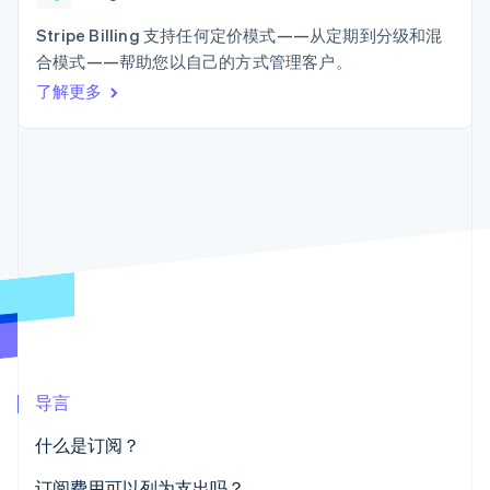
加密货币
上
Stripe Sigma
产品路线图
SaaS
自定义报告
购买
Terminal
Sessions 年度大会
Stripe Billing 支持任何定价模式——从定期到分级和混
线下支付
Data Pipeline
招聘
合模式——帮助您以自己的方式管理客户。
数据同步
Authorization
资讯中心
Boost
资源
了解更多
Stripe Press
支付成功率优
按行业
化
应用集成
Link
AI 企业
代码示例
加速结账
创作者经济
开发者博客
联系
Financial
游戏
API 状态
Connections
酒店、旅游与休闲
联系销售
关联金融账户
保险
成为合作伙伴
数据
媒体与娱乐
非营利组织
专业服务
公共部门
零售
更多
Product roadmap
了解未来规划
导言
生态系统
Radar
欺诈防范
什么是订阅？
合作伙伴
Atlas
Stripe App Marketplace
订阅费用可以列为支出吗？
初创企业注册