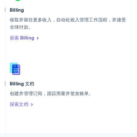
斯洛文尼亚
English
Italiano
Billing
泰国
ไทย
English
收取并留住更多收入，自动化收入管理工作流程，并接受
希腊
全球付款。
English
探索 Billing
西班牙
Español
English
新加坡
English
简体中文
新西兰
English
匈牙利
English
Billing 文档
意大利
创建并管理订阅，跟踪用量并签发账单。
Italiano
English
印度
探索文档
English
英国
English
直布罗陀
English