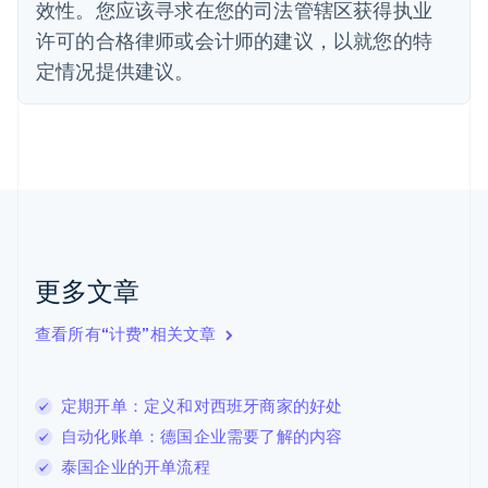
法国
效性。您应该寻求在您的司法管辖区获得执业
Français
English
许可的合格律师或会计师的建议，以就您的特
芬兰
定情况提供建议。
English
Svenska
荷兰
Nederlands
English
加拿大
English
Français
捷克
English
克罗地亚
English
Italiano
拉脱维亚
更多文章
English
立陶宛
查看所有“计费”相关文章
English
列支敦士登
Deutsch
English
卢森堡
定期开单：定义和对西班牙商家的好处
Français
Deutsch
English
自动化账单：德国企业需要了解的内容
罗马尼亚
泰国企业的开单流程
English