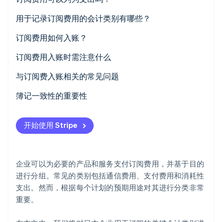
Climate
用于记录订阅费用的会计类别有哪些？
碳移除
通讯费用
订阅费用如何入账？
Identity
在线身份验证
支付费用
按月支付
订阅费用入账时需注意什么
福利费用
一次性支付期限为一年以下的合同
继续使用已选择的会计项目
与订阅费入账相关的常见问题
消耗品费用
一次性支付多年长期合同
使用通用且易于处理的会计项目
我的 Adobe 订阅该属于哪个会计类别？
簿记一致性的重要性
Stripe Sessions 2026
了解 Stripe 如何为 AI 构建经济基础设施。
招待费用
当同时为个人和业务目的使用订阅时
我的 Microsoft 订阅属于哪个会计类别？
立即观看
开始使用 Stripe
租赁费用
如何处理订阅的折旧？
杂项费用
企业可以为必要的产品和服务支付订阅费用，并基于目的
进行分组。常见的类别包括通信费用、支付费用和消耗性
支出。然而，根据每个计划的预期用途对其进行分类非常
重要。