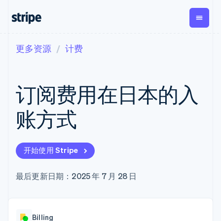
更多资源
计费
按企业阶段
文档
学习
支付
营收
资金管理
平台
易市
大型企业
Stripe 文档
博客
Payments
Billing
Treasury
初创企业
API 参考文档
客户案例
订阅费用在日本的入
在线支付
经常性收入
Con
库与 SDK
指南
企业财务
Managed
Metronome
Stripe Apps
Payments
按用量计费
Global
平台
账方式
备案商家解决
Payouts
Subscriptions
Capi
按应用场景
方案
平
支持
向第三方
订阅管理
Payment links
客户
指南
智能体商务
打款
Invoicing
Trea
加密货币
获取支持
无代码支付
一次性或定期
Capital
开始使用 Stripe
平
电子商务
接受线上付款
托管支持方案
企业融资
Checkout
账单
嵌入
嵌入式金融
实施预置结账流程
专业服务
预构建支付界
Crypto
Tax
融服
财务自动化
构建平台或交易市场
最后更新日期：2025 年 7 月 28 日
钱包、稳
面
销售税和增值
Iss
全球化企业
管理订阅
定币发行
Elements
税自动化
实体
应用内支付
提供按用量计费
灵活的 UI 组件
和发卡基
Crypto
Revenue
虚拟
交易市场
发行稳定币支持的支付卡
Onramp
支付方式
Recognition
础设施
公司
资金管理
通过智能体配置和管理服
可嵌入的
支持 125 种以
会计自动化
Billing
平台
务