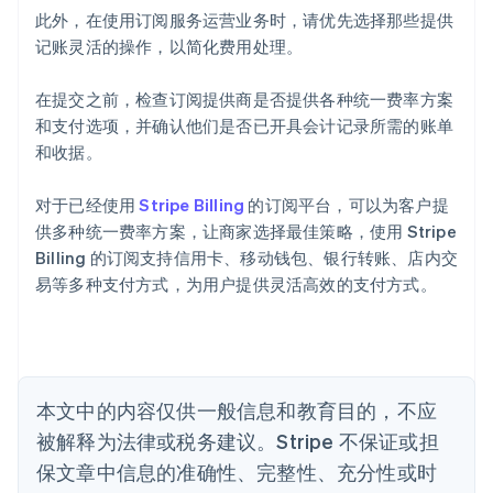
阿联酋
此外，在使用订阅服务运营业务时，请优先选择那些提供
English
记账灵活的操作，以简化费用处理。
爱尔兰
English
爱沙尼亚
在提交之前，检查订阅提供商是否提供各种统一费率方案
English
和支付选项，并确认他们是否已开具会计记录所需的账单
奥地利
和收据。
Deutsch
English
澳大利亚
对于已经使用
Stripe Billing
的订阅平台，可以为客户提
English
巴西
供多种统一费率方案，让商家选择最佳策略，使用 Stripe
Português
English
Billing 的订阅支持信用卡、移动钱包、银行转账、店内交
保加利亚
易等多种支付方式，为用户提供灵活高效的支付方式。
English
比利时
Nederlands
Français
Deutsch
English
波兰
English
丹麦
本文中的内容仅供一般信息和教育目的，不应
English
被解释为法律或税务建议。Stripe 不保证或担
德国
保文章中信息的准确性、完整性、充分性或时
Deutsch
English