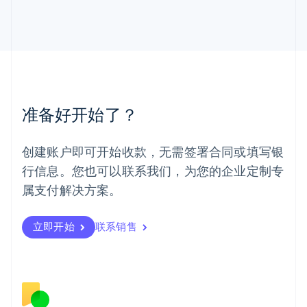
马尔他
English
马来西亚
English
简体中文
美国
English
Español
简体中文
墨西哥
Español
English
准备好开始了？
挪威
English
葡萄牙
创建账户即可开始收款，无需签署合同或填写银
Português
English
行信息。您也可以联系我们，为您的企业定制专
日本
日本語
English
属支付解决方案。
瑞典
Svenska
English
瑞士
立即开始
联系销售
Deutsch
Français
Italiano
English
塞浦路斯
English
斯洛伐克
English