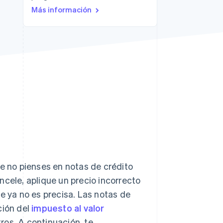
Más información
Sesiones de Stripe
2026
Descubre cómo Stripe
construye la
infraestructura
económica para la IA.
Mirar ahora
ue no pienses en notas de crédito
ncele, aplique un precio incorrecto
e ya no es precisa. Las notas de
ción del
impuesto al valor
stros. A continuación, te