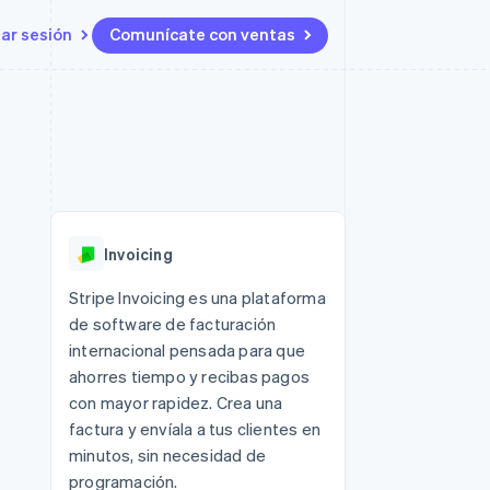
iar sesión
Comunícate con ventas
Recursos
Ecosistema
Contacto
 marketplaces
Más
Integraciones de aplicaciones
Socios
Contacta con ventas
Product roadmap
s
Ejemplos de código
Stripe App Marketplace
Conviértete en socio
Ver lo que viene
ataformas
Blog de desarrolladores
Estado de la API
Radar
Prevención de fraude
Invoicing
Atlas
Constitución de una startup
 lucro
Stripe Invoicing es una plataforma
de software de facturación
Climate
Eliminación de dióxido de
internacional pensada para que
carbono
ahorres tiempo y recibas pagos
con mayor rapidez. Crea una
factura y envíala a tus clientes en
minutos, sin necesidad de
programación.