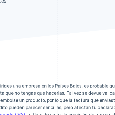
2025
diriges una empresa en los Países Bajos, es probable q
ta que no tengas que hacerlas. Tal vez se devuelva, ca
eembolse un producto, por lo que la factura que enviast
dito pueden parecer sencillas, pero afectan tu declara
egado (IVA)
, tu flujo de caja y la precisión de tus regi