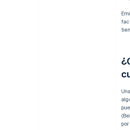
Emi
fac
tie
¿
c
Una
alg
pue
(Be
por