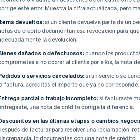
corrige este error. Muestra la cifra actualizada, pero m
Items devueltos:
si un cliente devuelve parte de un ped
notas de crédito documentan esa revocación para que tu
adecuadamente la devolución.
Bienes dañados o defectuosos:
cuando los productos l
comprometes a no cobrar al cliente por ellos, la nota d
Pedidos o servicios cancelados:
si un servicio se can
la factura, acreditas el importe que ya no corresponde.
Entrega parcial o trabajo incompleto:
si facturaste m
entregaste, una nota de crédito corrige la diferencia.
Descuentos en las últimas etapas o cambios negoci
después de facturar para resolver una reclamación, rete
discrepancia, lo documentas con una nota de crédito.