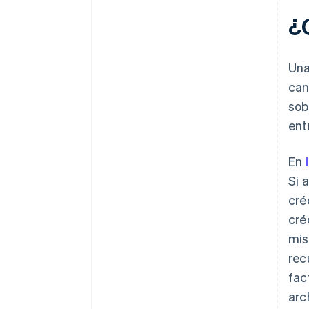
Haz un seguimiento adecuado
¿
en tus libros
Presta atención a los patrones
Una
Nunca sobrescribas ni elimines
can
una factura
sob
Almacena notas de crédito
ent
durante al menos siete años
Utiliza un software para
En
automatizar el proceso
Si 
cré
cré
mis
rec
fac
arc