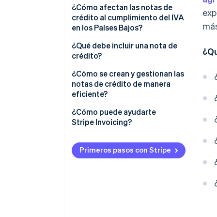
¿Cómo afectan las notas de
exp
crédito al cumplimiento del IVA
más
en los Países Bajos?
¿Qué debe incluir una nota de
¿Qu
crédito?
¿Cómo se crean y gestionan las
notas de crédito de manera
eficiente?
Emite notas de crédito lo antes
¿Cómo puede ayudarte
posible
Stripe Invoicing?
Decide cómo se acredita el
crédito
Primeros pasos con Stripe
Incluye toda la información
requerida, cada vez que suceda
lo siguiente
Mantén al cliente informado