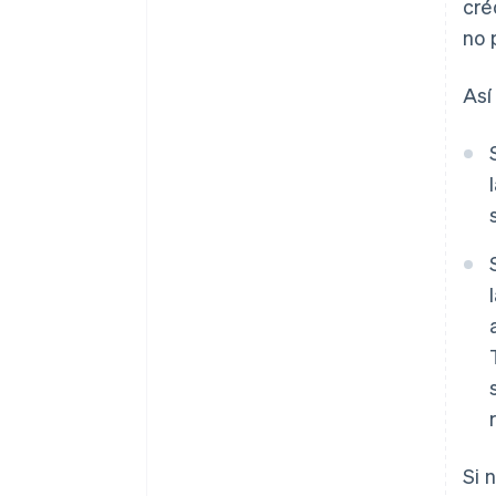
cré
no 
Así
Si 