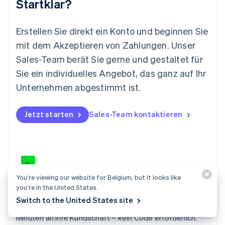
Startklar?
Español
English
Neuseeland
English
Erstellen Sie direkt ein Konto und beginnen Sie
Niederlande
mit dem Akzeptieren von Zahlungen. Unser
Nederlands
English
Norwegen
Sales-Team berät Sie gerne und gestaltet für
English
Sie ein individuelles Angebot, das ganz auf Ihr
Österreich
Deutsch
English
Unternehmen abgestimmt ist.
Polen
English
Portugal
Jetzt starten
Sales-Team kontaktieren
Português
English
Rumänien
English
Schweden
Svenska
English
Schweiz
You’re viewing our website for Belgium, but it looks like
Deutsch
Français
Italiano
English
you’re in the United States.
Invoicing
Singapur
Switch to the United States site
English
简体中文
Erstellen Sie Rechnungen und senden Sie sie in wenigen
Slowakei
Minuten an Ihre Kundschaft – kein Code erforderlich.
English