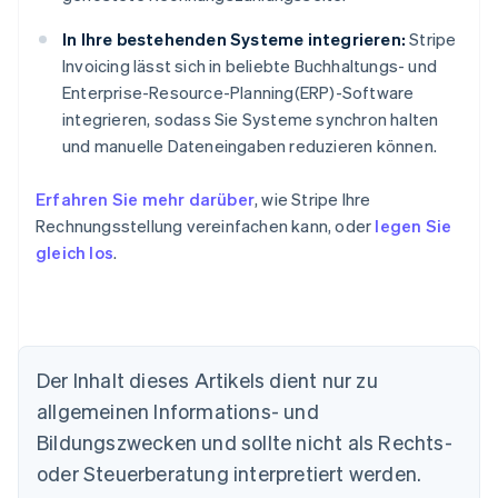
In Ihre bestehenden Systeme integrieren:
Stripe
Invoicing lässt sich in beliebte Buchhaltungs- und
Enterprise-Resource-Planning(ERP)-Software
integrieren, sodass Sie Systeme synchron halten
und manuelle Dateneingaben reduzieren können.
Erfahren Sie mehr darüber
, wie Stripe Ihre
Rechnungsstellung vereinfachen kann, oder
legen Sie
gleich los
.
Der Inhalt dieses Artikels dient nur zu
Australien
allgemeinen Informations- und
English
Belgien
Bildungszwecken und sollte nicht als Rechts-
Nederlands
Français
Deutsch
English
oder Steuerberatung interpretiert werden.
Brasilien