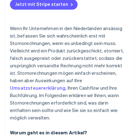
Jetzt mit Stripe starten
Alle erforderlichen Informationen angeben
Kunden/Kundinnen auf dem Laufenden halten
Wenn Ihr Unternehmen in den Niederlanden ansässig
Änderungen korrekt in der Buchhaltung erfassen
ist, befassen Sie sich wahrscheinlich erst mit
Stornorechnungen, wenn es unbedingt sein muss.
Auf Muster achten
Vielleicht wird ein Produkt zurückgeschickt, storniert,
Rechnungen niemals überschreiben oder löschen
falsch ausgepreist oder zurückerstattet, sodass die
ursprünglich versandte Rechnung nicht mehr korrekt
Stornorechnungen für mindestens sieben Jahre
aufbewahren
ist. Stornorechnungen mögen einfach erscheinen,
haben aber Auswirkungen auf Ihre
Prozess mit Software automatisieren
Umsatzsteuererklärung
, Ihren Cashflow und Ihre
Buchführung. Im Folgenden erklären wir Ihnen, wann
Stornorechnungen erforderlich sind, was darin
enthalten sein sollte und wie Sie sie so einfach wie
möglich verwalten.
Worum geht es in diesem Artikel?