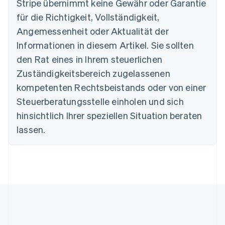
Stripe übernimmt keine Gewähr oder Garantie
Português
English
Bulgarien
für die Richtigkeit, Vollständigkeit,
English
Angemessenheit oder Aktualität der
Dänemark
Informationen in diesem Artikel. Sie sollten
English
Deutschland
den Rat eines in Ihrem steuerlichen
Deutsch
English
Zuständigkeitsbereich zugelassenen
Estland
English
kompetenten Rechtsbeistands oder von einer
Festlandchina
Steuerberatungsstelle einholen und sich
简体中文
English
Finnland
hinsichtlich Ihrer speziellen Situation beraten
English
Svenska
lassen.
Frankreich
Français
English
Gibraltar
English
Griechenland
English
Indien
English
Irland