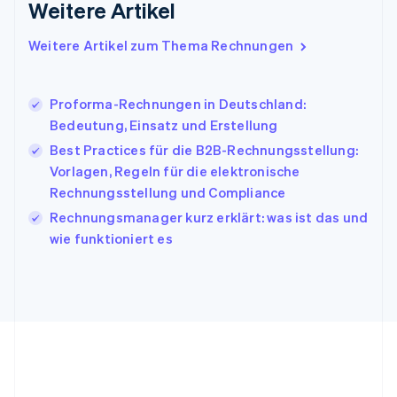
Weitere Artikel
English
Italien
Italiano
English
Weitere Artikel zum Thema Rechnungen
Japan
日本語
English
Kanada
Proforma-Rechnungen in Deutschland:
English
Français
Bedeutung, Einsatz und Erstellung
Kroatien
English
Italiano
Best Practices für die B2B-Rechnungsstellung:
Lettland
Vorlagen, Regeln für die elektronische
English
Rechnungsstellung und Compliance
Liechtenstein
Rechnungsmanager kurz erklärt: was ist das und
Deutsch
English
Litauen
wie funktioniert es
English
Luxemburg
Français
Deutsch
English
Malaysia
English
简体中文
Malta
English
Mexiko