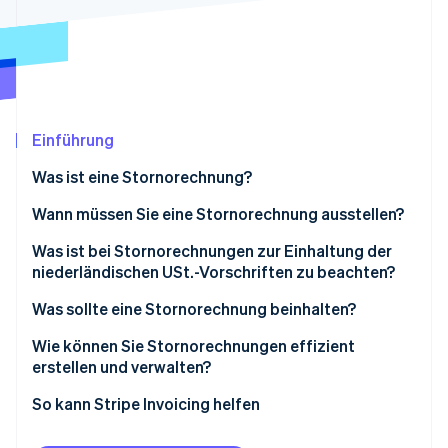
Betrugsprävention
Ecosystem
Atlas
Start-up-Gründung
Partner
Stripe App-Marktplatz
Climate
CO₂-Entnahme
Identity
Einführung
Online-Identitätsprüfung
Was ist eine Stornorechnung?
Wann müssen Sie eine Stornorechnung ausstellen?
Was ist bei Stornorechnungen zur Einhaltung der
Stripe-Sessions 2026
niederländischen USt.-Vorschriften zu beachten?
Erfahren Sie, wie Stripe Lösungen für die Wirts
Jetzt ansehen
Was sollte eine Stornorechnung beinhalten?
Wie können Sie Stornorechnungen effizient
erstellen und verwalten?
Stornorechnungen schnellstmöglich ausstellen
So kann Stripe Invoicing helfen
Über Umgang mit Guthaben entscheiden